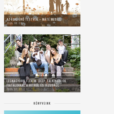
AZ ÉGIG ÉRŐ TESTVÉR – MÁTÉ MESÉJE
2026. 08. 01.
LEGNAGYOBB FLEXEM: DEEP TALKINGOLOK
FIATALOKKAL A HITRŐL ÉS JÉZUSRÓL
2026. 07. 31.
KÖNYVEINK