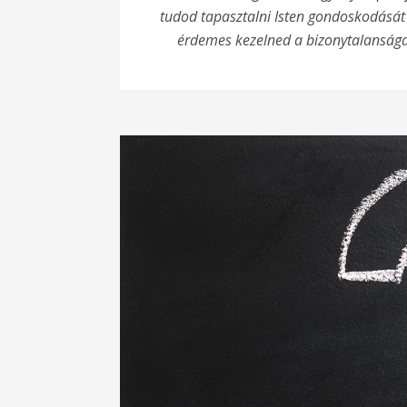
tudod tapasztalni Isten gondoskodását é
érdemes kezelned a bizonytalanságai