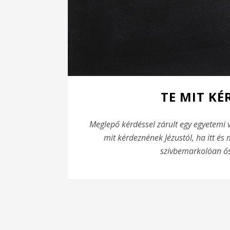
TE MIT KÉ
Meglepő kérdéssel zárult egy egyetemi v
mit kérdeznének Jézustól, ha itt és
szívbemarkolóan ős