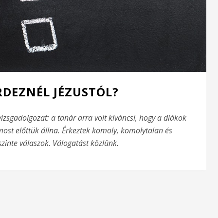
RDEZNÉL JÉZUSTÓL?
izsgadolgozat: a tanár arra volt kíváncsi, hogy a diákok
 most előttük állna. Érkeztek komoly, komolytalan és
zinte válaszok. Válogatást közlünk.