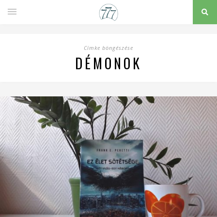
Címke böngészése
DÉMONOK