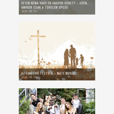
ISTEN NÉMA VAGY ÉN VAGYOK SÜKET? – ILYEN,
AMIKOR CSAK A TÜRELEM OPCIÓ
2026. 08. 03.
AZ ÉGIG ÉRŐ TESTVÉR – MÁTÉ MESÉJE
2026. 08. 01.