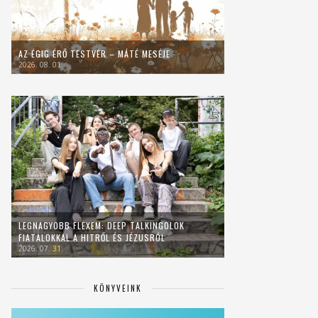
AZ ÉGIG ÉRŐ TESTVÉR – MÁTÉ MESÉJE
2026. 08. 01.
LEGNAGYOBB FLEXEM: DEEP TALKINGOLOK
FIATALOKKAL A HITRŐL ÉS JÉZUSRÓL
2026. 07. 31.
KÖNYVEINK