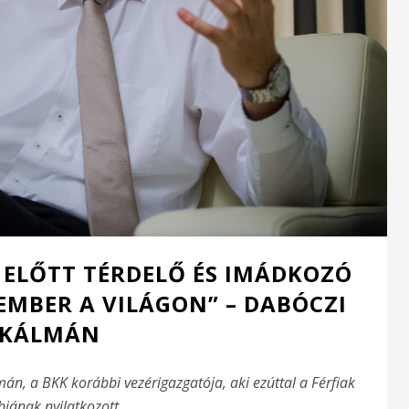
 ELŐTT TÉRDELŐ ÉS IMÁDKOZÓ
 EMBER A VILÁGON” – DABÓCZI
KÁLMÁN
mán, a BKK korábbi vezérigazgatója, aki ezúttal a Férfiak
bjának nyilatkozott.