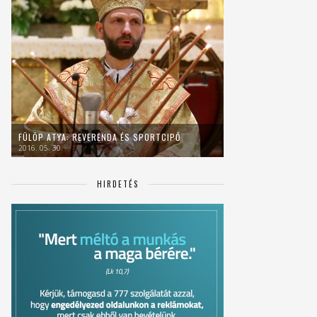
FÜLÖP ATYA: REVERENDA ÉS SPORTCIPŐ
2016. 05. 30.
HIRDETÉS