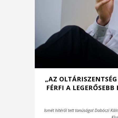
„AZ OLTÁRISZENTSÉG
FÉRFI A LEGERŐSEBB
Ismét hitéről tett tanúságot Dabóczi Kál
Klu