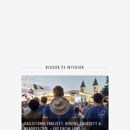
BLOGOK ÉS INTERJÚK
ÖSSZETÖRVE ÉRKEZETT, BÉKÉVEL TÁVOZOTT A
MLADIFESTRŐL – EGY FIATAL LÁNY