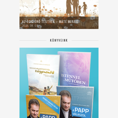
AZ ÉGIG ÉRŐ TESTVÉR – MÁTÉ MESÉJE
2026. 08. 01.
KÖNYVEINK