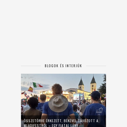
BLOGOK ÉS INTERJÚK
ÖSSZETÖRVE ÉRKEZETT, BÉKÉVEL TÁVOZOTT A
MLADIFESTRŐL – EGY FIATAL LÁNY