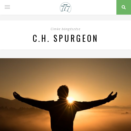
Címke böngészése
C.H. SPURGEON