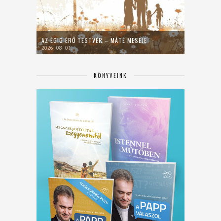
AZ ÉGIG ÉRŐ TESTVÉR – MÁTÉ MESÉJE
2026. 08. 01.
KÖNYVEINK