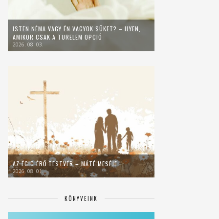
ISTEN NÉMA VAGY ÉN VAGYOK SÜKET? – ILYEN,
AMIKOR CSAK A TÜRELEM OPCIÓ
2026. 08. 03.
AZ ÉGIG ÉRŐ TESTVÉR – MÁTÉ MESÉJE
2026. 08. 01.
KÖNYVEINK