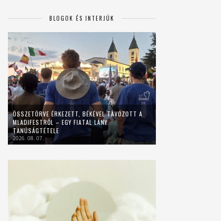
BLOGOK ÉS INTERJÚK
ÖSSZETÖRVE ÉRKEZETT, BÉKÉVEL TÁVOZOTT A
MLADIFESTRŐL – EGY FIATAL LÁNY
TANÚSÁGTÉTELE
2026. 08. 07.