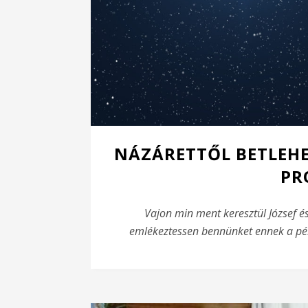
NÁZÁRETTŐL BETLEHE
PR
Vajon min ment keresztül József é
emlékeztessen bennünket ennek a pél