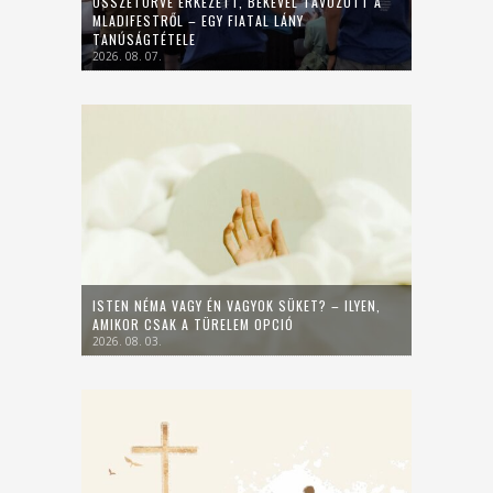
ÖSSZETÖRVE ÉRKEZETT, BÉKÉVEL TÁVOZOTT A
MLADIFESTRŐL – EGY FIATAL LÁNY
TANÚSÁGTÉTELE
2026. 08. 07.
ISTEN NÉMA VAGY ÉN VAGYOK SÜKET? – ILYEN,
AMIKOR CSAK A TÜRELEM OPCIÓ
2026. 08. 03.