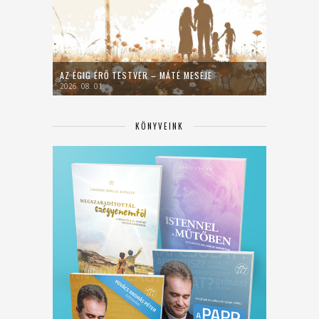
AZ ÉGIG ÉRŐ TESTVÉR – MÁTÉ MESÉJE
2026. 08. 01.
KÖNYVEINK