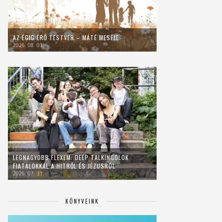
AZ ÉGIG ÉRŐ TESTVÉR – MÁTÉ MESÉJE
2026. 08. 01.
LEGNAGYOBB FLEXEM: DEEP TALKINGOLOK
FIATALOKKAL A HITRŐL ÉS JÉZUSRÓL
2026. 07. 31.
KÖNYVEINK