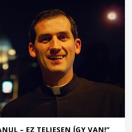
ANUL – EZ TELJESEN ÍGY VAN!”