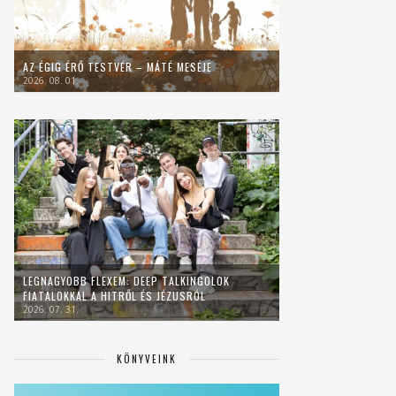
AZ ÉGIG ÉRŐ TESTVÉR – MÁTÉ MESÉJE
2026. 08. 01.
LEGNAGYOBB FLEXEM: DEEP TALKINGOLOK
FIATALOKKAL A HITRŐL ÉS JÉZUSRÓL
2026. 07. 31.
KÖNYVEINK