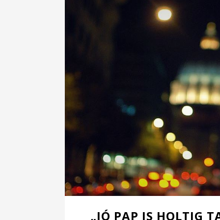
„JÓ PAP IS HOLTIG T