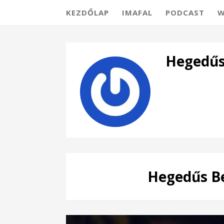
KEZDŐLAP
IMAFAL
PODCAST
W
Hegedűs
Hegedűs Be