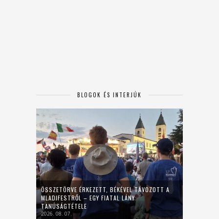
BLOGOK ÉS INTERJÚK
ÖSSZETÖRVE ÉRKEZETT, BÉKÉVEL TÁVOZOTT A
MLADIFESTRŐL – EGY FIATAL LÁNY
TANÚSÁGTÉTELE
2026. 08. 07.