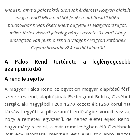
Minden, amit a pálosokról tudnunk érdemes! Hogyan alakult
meg a rend? Milyen okból fehér a habitusuk? Miért
pálosoknak hívják őket? MIért hagyták el Magyarországot,
mikor tértek vissza? Jelenleg hány szerzetesük van? Hány
országban van jelen a rend a világon? Hogyan kötődnek
Częstochowa-hoz? A cikkből kiderül!
A Pálos Rend története a leglényegesebb
szempontokból
A rend létrejötte
A Magyar Pálos Rend az egyetlen magyar alapítású férfi
szerzetesrend, alapítójának Esztergomi Boldog Özsébet
tartják, aki nagyjából 1200-1270 között élt.1250 körül hat
társával együtt a pilisszántói erdőségbe vonult vissza,
hogy a remeték egyszerű, de nehéz életét éljék. Rendi
hagyomány szerint, a már remeteségben élő Özsébnek
volt egy látomása, melyben egy éjjel sok apró lángot