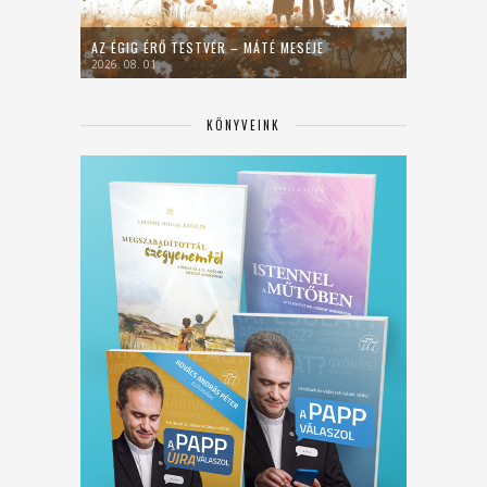
AZ ÉGIG ÉRŐ TESTVÉR – MÁTÉ MESÉJE
2026. 08. 01.
KÖNYVEINK