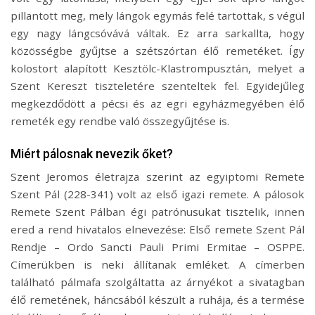
pillantott meg, mely lángok egymás felé tartottak, s végül
egy nagy lángcsóvává váltak. Ez arra sarkallta, hogy
közösségbe gyűjtse a szétszórtan élő remetéket. Így
kolostort alapított Kesztölc-Klastrompusztán, melyet a
Szent Kereszt tiszteletére szenteltek fel. Egyidejűleg
megkezdődött a pécsi és az egri egyházmegyében élő
remeték egy rendbe való összegyűjtése is.
Miért pálosnak nevezik őket?
Szent Jeromos életrajza szerint az egyiptomi Remete
Szent Pál (228-341) volt az első igazi remete. A pálosok
Remete Szent Pálban égi patrónusukat tisztelik, innen
ered a rend hivatalos elnevezése: Első remete Szent Pál
Rendje – Ordo Sancti Pauli Primi Ermitae – OSPPE.
Címerükben is neki állítanak emléket. A címerben
található pálmafa szolgáltatta az árnyékot a sivatagban
élő remetének, háncsából készült a ruhája, és a termése