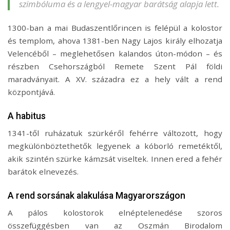
szimbóluma és a lengyel-magyar barátság alapja lett.
1300-ban a mai Budaszentlőrincen is felépül a kolostor
és templom, ahova 1381-ben Nagy Lajos király elhozatja
Velencéből – meglehetősen kalandos úton-módon – és
részben Csehországból Remete Szent Pál földi
maradványait. A XV. századra ez a hely vált a rend
központjává.
A habitus
1341-től ruházatuk szürkéről fehérre változott, hogy
megkülönböztethetők legyenek a kóborló remetéktől,
akik szintén szürke kámzsát viseltek. Innen ered a fehér
barátok elnevezés.
A rend sorsának alakulása Magyarországon
A pálos kolostorok elnéptelenedése szoros
összefüggésben van az Oszmán Birodalom