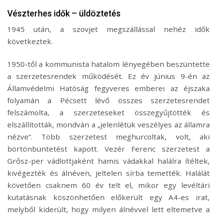
Vészterhes idők – üldöztetés
1945 után, a szovjet megszállással nehéz idők
következtek.
1950-től a kommunista hatalom lényegében beszüntette
a szerzetesrendek működését. Ez év június 9-én az
Államvédelmi Hatóság fegyveres emberei az éjszaka
folyamán a Pécsett lévő összes szerzetesrendet
felszámolta, a szerzeteseket összegyűjtötték és
elszállították, mondván a „jelenlétük veszélyes az államra
nézve”. Több szerzetest meghurcoltak, volt, aki
börtönbüntetést kapott. Vezér Ferenc szerzetest a
Grősz-per vádlottjaként hamis vádakkal halálra ítéltek,
kivégezték és álnéven, jeltelen sírba temették. Halálát
követően csaknem 60 év telt el, mikor egy levéltári
kutatásnak köszönhetően előkerült egy A4-es irat,
melyből kiderült, hogy milyen álnévvel lett eltemetve a