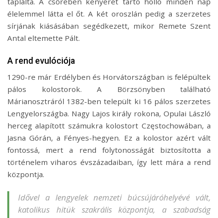
táplálta. A csőrében kenyeret tartó holló minden nap
élelemmel látta el őt. A két oroszlán pedig a szerzetes
sírjának kiásásában segédkezett, mikor Remete Szent
Antal eltemette Pált.
A rend evulóciója
1290-re már Erdélyben és Horvátországban is felépültek
pálos kolostorok. A Börzsönyben található
Márianosztráról 1382-ben települt ki 16 pálos szerzetes
Lengyelországba. Nagy Lajos király rokona, Opulai László
herceg alapított számukra kolostort Częstochowában, a
Jasna Górán, a Fényes-hegyen. Ez a kolostor azért vált
fontossá, mert a rend folytonosságát biztosította a
történelem viharos évszázadaiban, így lett mára a rend
központja.
Idővel a lengyelek nemzeti búcsújáróhelyévé vált,
katolikus hitük szakrális központja, a szabadság