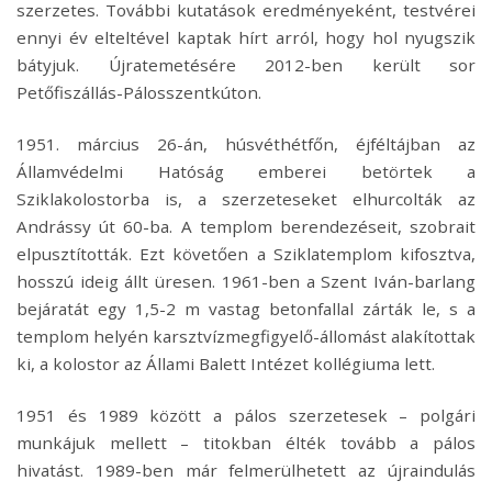
szerzetes. További kutatások eredményeként, testvérei
ennyi év elteltével kaptak hírt arról, hogy hol nyugszik
bátyjuk. Újratemetésére 2012-ben került sor
Petőfiszállás-Pálosszentkúton.
1951. március 26-án, húsvéthétfőn, éjféltájban az
Államvédelmi Hatóság emberei betörtek a
Sziklakolostorba is, a szerzeteseket elhurcolták az
Andrássy út 60-ba. A templom berendezéseit, szobrait
elpusztították. Ezt követően a Sziklatemplom kifosztva,
hosszú ideig állt üresen. 1961-ben a Szent Iván-barlang
bejáratát egy 1,5-2 m vastag betonfallal zárták le, s a
templom helyén karsztvízmegfigyelő-állomást alakítottak
ki, a kolostor az Állami Balett Intézet kollégiuma lett.
1951 és 1989 között a pálos szerzetesek – polgári
munkájuk mellett – titokban élték tovább a pálos
hivatást. 1989-ben már felmerülhetett az újraindulás