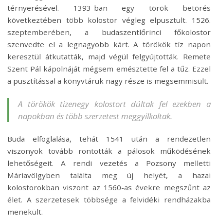
térnyerésével. 1393-ban egy török betörés
következtében több kolostor végleg elpusztult. 1526.
szeptemberében, a budaszentlőrinci főkolostor
szenvedte el a legnagyobb kárt. A törökök tíz napon
keresztül átkutatták, majd végül felgyújtották. Remete
Szent Pál kápolnáját mégsem emésztette fel a tűz. Ezzel
a pusztítással a könyvtáruk nagy része is megsemmisült.
A törökök tizenegy kolostort dúltak fel ezekben a
napokban és több szerzetest meggyilkoltak.
Buda elfoglalása, tehát 1541 után a rendezetlen
viszonyok tovább rontották a pálosok működésének
lehetőségeit. A rendi vezetés a Pozsony melletti
Máriavölgyben találta meg új helyét, a hazai
kolostorokban viszont az 1560-as évekre megszűnt az
élet. A szerzetesek többsége a felvidéki rendházakba
menekült.