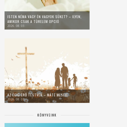
ISTEN NÉMA VAGY ÉN VAGYOK SÜKET? – ILYEN,
AMIKOR CSAK A TÜRELEM OPCIÓ
2026. 08. 03.
AZ ÉGIG ÉRŐ TESTVÉR – MÁTÉ MESÉJE
2026. 08. 01.
KÖNYVEINK