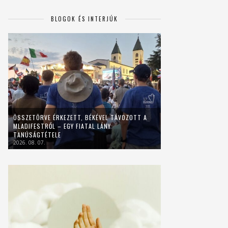
BLOGOK ÉS INTERJÚK
ÖSSZETÖRVE ÉRKEZETT, BÉKÉVEL TÁVOZOTT A
MLADIFESTRŐL – EGY FIATAL LÁNY
TANÚSÁGTÉTELE
2026. 08. 07.