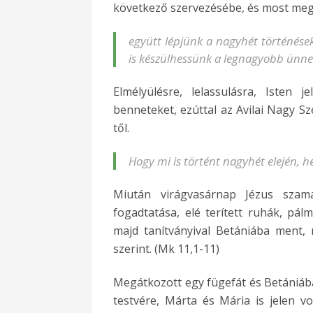
következő szervezésébe, és most meg 
együtt lépjünk a nagyhét történések
is készülhessünk a legnagyobb ünne
Elmélyülésre, lelassulásra, Isten 
benneteket, ezúttal az Avilai Nagy S
től.
Hogy mi is történt nagyhét elején, h
Miután virágvasárnap Jézus szam
fogadtatása, elé terített ruhák, pá
majd tanítványival Betániába ment, 
szerint. (Mk 11,1-11)
Megátkozott egy fügefát és Betániába
testvére, Márta és Mária is jelen vol