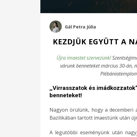
Gál Petra Júlia
KEZDJÜK EGYÜTT A NA
Újra imaestet szervezünk!
Szentségimád
várunk benneteket március 30-án, na
Plébániatemplomb
,,Virrasszatok és imádkozzatok”
benneteket!
Nagyon örülünk, hogy a decemberi ad
Bazilikában tartott imaestünk után új
A legutóbbi eseményünk után nagyj