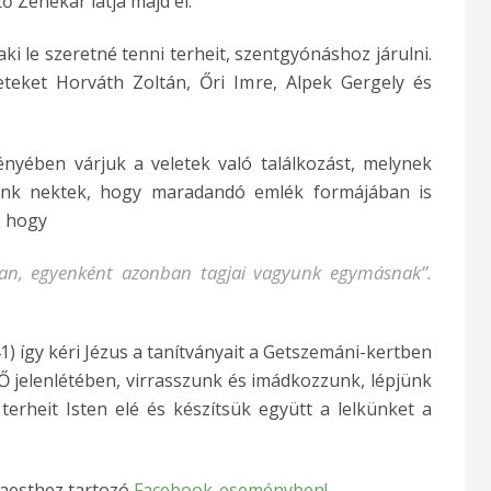
ő Zenekar látja majd el.
ki le szeretné tenni terheit, szentgyónáshoz járulni.
eket Horváth Zoltán, Őri Imre, Alpek Gergely és
nyében várjuk a veletek való találkozást, melynek
ünk nektek, hogy maradandó emlék formájában is
, hogy
ban, egyenként azonban tagjai vagyunk egymásnak
”.
41) így kéri Jézus a tanítványait a Getszemáni-kertben
 Ő jelenlétében, virrasszunk és imádkozzunk, lépjünk
terheit Isten elé és készítsük együtt a lelkünket a
maesthez tartozó
Facebook-eseményben!