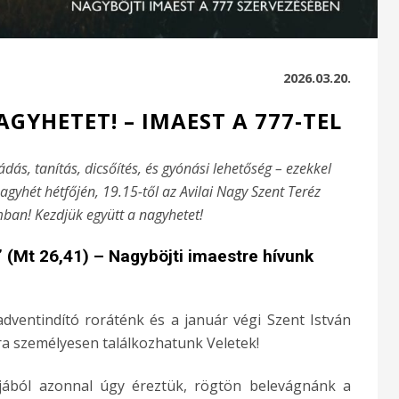
2026.03.20.
GYHETET! – IMAEST A 777-TEL
ás, tanítás, dicsőítés, és gyónási lehetőség – ezekkel
gyhét hétfőjén, 19.15-től az Avilai Nagy Szent Teréz
an! Kezdjük együtt a nagyhetet!
 (Mt 26,41) – Nagyböjti imaestre hívunk
ventindító roráténk és a január végi Szent István
ra személyesen találkozhatunk Veletek!
ából azonnal úgy éreztük, rögtön belevágnánk a