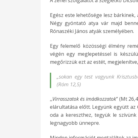
A zenei szolgálatot a Szegletkő Dicsőít
Egész este lehetősége lesz bárkinek, a
Négy gyóntató atya vár majd bennet
Rónaszéki János atyák személyében.
Egy felemelő közösségi élmény remé
végén egy meglepetéssel is készül
megőrizzük ezt az estét, megjelenítve
„
sokan egy test vagyunk Krisztus
(Róm 12,5)
,,
Virrasszatok és imádkozzatok
” (Mt 26,
elárultatása előtt. Legyünk együtt az
oda a kereszthez, tegyük le szívünk 
legnagyobb ünnepre.
Minden információt megtaláltok az i