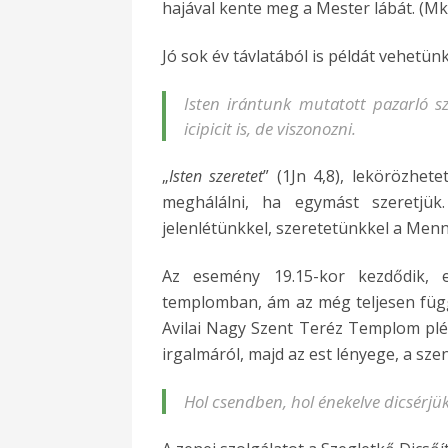
hajával kente meg a Mester lábát. (Mk 
Jó sok év távlatából is példát vehetünk
Isten irántunk mutatott pazarló sz
icipicit is, de viszonozni.
„
Isten szeretet
” (1Jn 4,8), lekörözhet
meghálálni, ha egymást szeretjük
jelenlétünkkel, szeretetünkkel a Menn
Az esemény 19.15-kor kezdődik, e
templomban, ám az még teljesen függe
Avilai Nagy Szent Teréz Templom pléb
irgalmáról, majd az est lényege, a sz
Hol csendben, hol énekelve dicsérjük