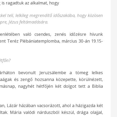
is ragadtuk az alkalmat, hogy
kel teli, lelkileg megrendítő időszakába, hogy közösen
pre, Jézus feltámadására.
jelenlétében való csendes, zenés időzésre hívunk
zent Teréz Plébániatemplomba, március 30-án 19.15-
étfőn?
árháton bevonult Jeruzsálembe a tömeg lelkes
lmaágak és zengő hozsanna közepette, körülnézett,
másnap, nagyhét hétfőjén két dolgot tett a Biblia
n, Lázár házában vacsorázott, ahol a házigazda két
tak. Mária valódi nárduszból készül, drága olajjal,