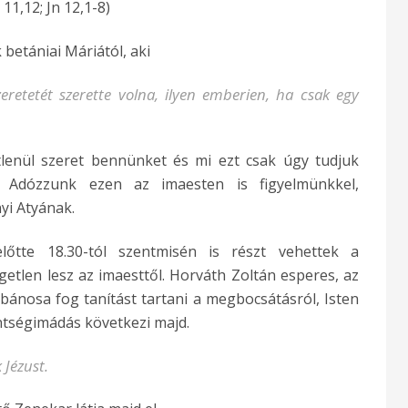
11,12; Jn 12,1-8)
 betániai Máriától, aki
eretetét szerette volna, ilyen emberien, ha csak egy
etlenül szeret bennünket és mi ezt csak úgy tudjuk
. Adózzunk ezen az imaesten is figyelmünkkel,
yi Atyának.
lőtte 18.30-tól szentmisén is részt vehettek a
tlen lesz az imaesttől. Horváth Zoltán esperes, az
ánosa fog tanítást tartani a megbocsátásról, Isten
entségimádás következi majd.
 Jézust.