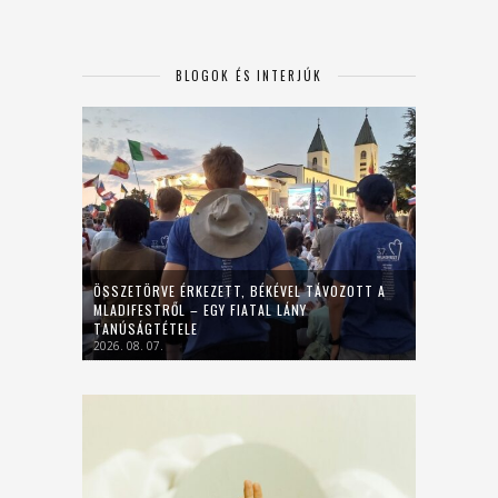
BLOGOK ÉS INTERJÚK
ÖSSZETÖRVE ÉRKEZETT, BÉKÉVEL TÁVOZOTT A
MLADIFESTRŐL – EGY FIATAL LÁNY
TANÚSÁGTÉTELE
2026. 08. 07.