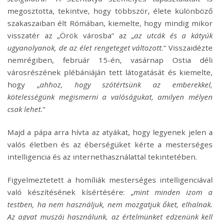
megosztotta, tekintve, hogy többször, élete különböző
szakaszaiban élt Rómában, kiemelte, hogy mindig mikor
visszatér az „Örök városba” az „
az utcák és a kátyúk
ugyanolyanok, de az élet rengeteget változott.
” Visszaidézte
nemrégiben, február 15-én, vasárnap Ostia déli
városrészének plébániáján tett látogatását és kiemelte,
hogy „
ahhoz, hogy szótértsünk az emberekkel,
kötelességünk megismerni a valóságukat, amilyen mélyen
csak lehet.
”
Majd a pápa arra hívta az atyákat, hogy legyenek jelen a
valós életben és az éberségüket kérte a mesterséges
intelligencia és az internethasználattal tekintetében.
Figyelmeztetett a homíliák mesterséges intelligenciával
való készítésének kísértésére: „
mint minden izom a
testben, ha nem használjuk, nem mozgatjuk őket, elhalnak.
Az agyat muszáj használunk, az értelmünket edzenünk kell