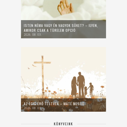
ISTEN NÉMA VAGY ÉN VAGYOK SÜKET? – ILYEN,
AMIKOR CSAK A TÜRELEM OPCIÓ
2026. 08. 03.
AZ ÉGIG ÉRŐ TESTVÉR – MÁTÉ MESÉJE
2026. 08. 01.
KÖNYVEINK