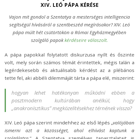
XIV. LEÓ PÁPA KÉRÉSE
Vajon mit gondol a Szentatya a mesterséges intelligencia
segítségül hívásáról a szentbeszéd megírásakor? XIV. Leó
pápa múlt hét csütörtökön a Római Egyházmegyében
szolgáló papok
kérdéseire válaszolt.
A pápa papokkal folytatott diskurzusa nyílt és őszinte
volt, mely során számos témát érintettek, mégis talán a
legérdekesebb és aktuálisabb kérdést az a plébános
tette fel, aki abbéli dilemmáját tárta a pápa elé, miszerint:
hogyan lehet hatékonyan működni ebben a
posztmodern kultúrában anélkül, hogy
„anakronisztikus” megközelítésekhez térnének vissza?
XIV. Leó pápa szerint mindehhez az első lépés „
valójában
ismerni azt a közösséget, ahol elhívást kaptunk a
szolgálatra.
” A Szentatya személyes tapasztalatait is