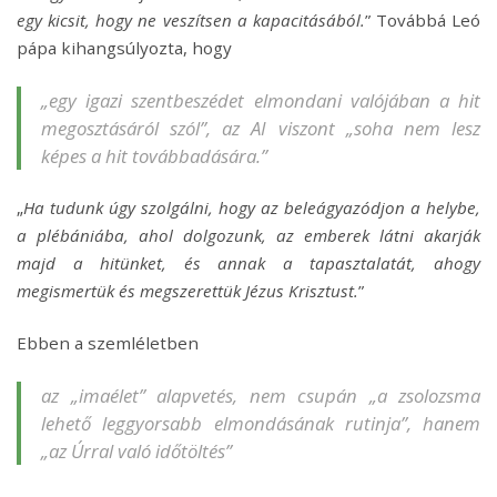
egy kicsit, hogy ne veszítsen a kapacitásából.
” Továbbá Leó
pápa kihangsúlyozta, hogy
„
egy igazi szentbeszédet elmondani valójában a hit
megosztásáról szól
”, az AI viszont „
soha nem lesz
képes a hit továbbadására.
”
„
Ha tudunk úgy szolgálni, hogy az beleágyazódjon a helybe,
a plébániába, ahol dolgozunk, az emberek látni akarják
majd a hitünket, és annak a tapasztalatát, ahogy
megismertük és megszerettük Jézus Krisztust.
”
Ebben a szemléletben
az „imaélet” alapvetés, nem csupán „a zsolozsma
lehető leggyorsabb elmondásának rutinja”, hanem
„az Úrral való időtöltés”