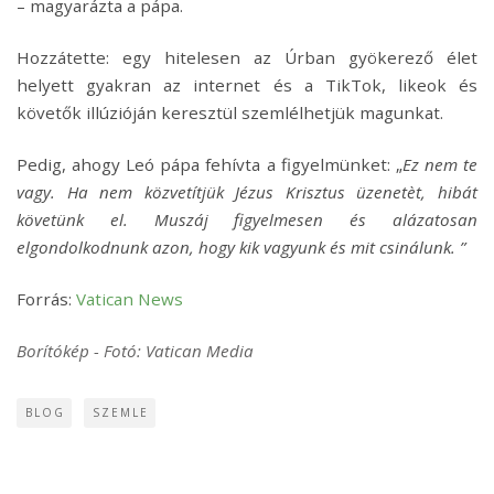
– magyarázta a pápa.
Hozzátette: egy hitelesen az Úrban gyökerező élet
helyett gyakran az internet és a TikTok, likeok és
követők illúzióján keresztül szemlélhetjük magunkat.
Pedig, ahogy Leó pápa fehívta a figyelmünket: „
Ez nem te
vagy. Ha nem közvetítjük Jézus Krisztus üzenetèt, hibát
követünk el. Muszáj figyelmesen és alázatosan
elgondolkodnunk azon, hogy kik vagyunk és mit csinálunk. ”
Forrás:
Vatican News
Borítókép - Fotó: Vatican Media
BLOG
SZEMLE