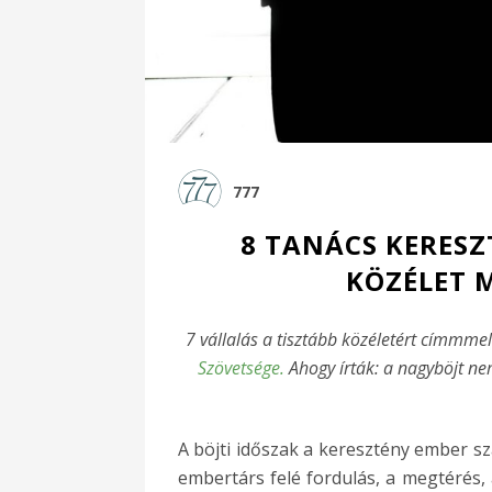
777
8 TANÁCS KERESZ
KÖZÉLET 
7 vállalás a tisztább közéletért címmme
Szövetsége.
Ahogy írták: a
nagyböjt nem
A böjti időszak a keresztény ember 
embertárs felé fordulás, a megtérés, 