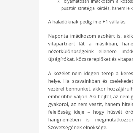
Folyamatosan imádkozom a közössé
pusztán stratégiai kérdés, hanem lelk
A haladóknak pedig íme +1 vállalás:
Naponta imádkozom azokért is, akik
vitapartnert lát a másikban, han
nézetkülönbségeink ellenére imá
újságírókat, közszereplőket és vitapar
A közélet nem idegen terep a kere
helye. Ha szavainkban és cselekedet
vezérel bennünket, akkor hozzájárul
emberibbé váljon. Aki böjtöl, az nem
gyakorol, az nem veszít, hanem hitel
felelősség ideje – hogy húsvét ö
hangnemében is megmutatkozzon
Szövetségének elnöksége.