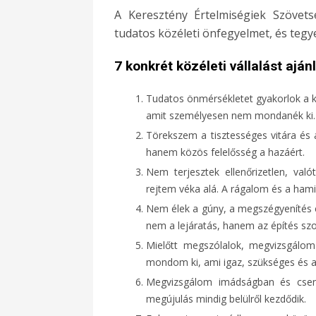
A Keresztény Értelmiségiek Szövets
tudatos közéleti önfegyelmet, és tegye
7 konkrét közéleti vállalást aján
Tudatos önmérsékletet gyakorlok a k
amit személyesen nem mondanék ki.
Törekszem a tisztességes vitára és 
hanem közös felelősség a hazáért.
Nem terjesztek ellenőrizetlen, val
rejtem véka alá. A rágalom és a ham
Nem élek a gúny, a megszégyenítés é
nem a lejáratás, hanem az építés szol
Mielőtt megszólalok, megvizsgálom
mondom ki, ami igaz, szükséges és a 
Megvizsgálom imádságban és csend
megújulás mindig belülről kezdődik.