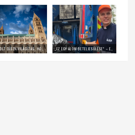
LEKAPCSOLT DÍSZKIVILÁGÍTÁS, HOME OFFICE – ÍGY SPÓROL AZ ENERGIÁVAL A PÉCSI EGYHÁZMEGYE
„EZ EGY ÁLOM BETELJESÜLÉSE” – EGY NAPIG KUKÁSNAK ÁLLT EGY LENGYEL PAP