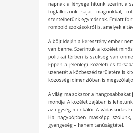
napnak a lényege hitünk szerint a s
foglalkozunk saját magunkkal, t
szentelhetünk egymásnak. Emiatt fon
romboló szokásokról is, amelyek eltáv
A böjt idején a keresztény ember nem 
van benne. Szerintük a közélet minős
politikai térben is szükség van önmeg
Éppen a jelenlegi közéleti és társa
üzenetét a közbeszéd területére is ki
közösségi dimenzióban is megszólaljo
A világ ma sokszor a hangosabbakat j
mondja. A közélet zajában is lehetünk
az egység munkálói. A vádaskodás köz
Ha nagyböjtben
másképp szólunk,
gyengeség – hanem tanúságtétel.