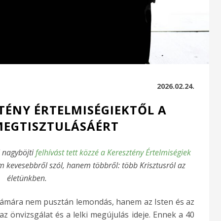
2026.02.24.
TÉNY ÉRTELMISÉGIEKTŐL A
MEGTISZTULÁSÁÉRT
l nagyböjti
felhívást tett közzé a Keresztény Értelmiségiek
 kevesebbről szól, hanem többről: több Krisztusról az
életünkben.
számára nem pusztán lemondás, hanem az Isten és az
az önvizsgálat és a lelki megújulás ideje. Ennek a 40