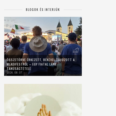
BLOGOK ÉS INTERJÚK
ÖSSZETÖRVE ÉRKEZETT, BÉKÉVEL TÁVOZOTT A
MLADIFESTRŐL – EGY FIATAL LÁNY
TANÚSÁGTÉTELE
2026. 08. 07.