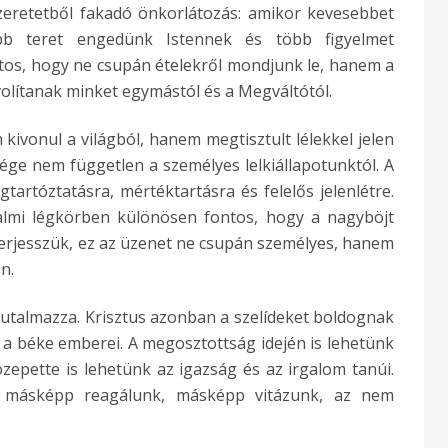
zeretetből fakadó önkorlátozás: amikor kevesebbet
öbb teret engedünk Istennek és több figyelmet
tos, hogy
ne csupán ételekről mondjunk le, hanem a
olítanak minket egymástól és a Megváltótól.
kivonul a világból, hanem megtisztult lélekkel jelen
ége nem független a személyes lelkiállapotunktól. A
tartóztatásra, mértéktartásra és felelős jelenlétre.
dalmi légkörben különösen fontos, hogy a nagyböjt
terjesszük, ez az üzenet ne csupán személyes, hanem
n.
utalmazza. Krisztus azonban a szelídeket boldognak
 a béke emberei. A megosztottság idején is lehetünk
epette is lehetünk az igazság és az irgalom tanúi.
 másképp reagálunk, másképp vitázunk, az nem