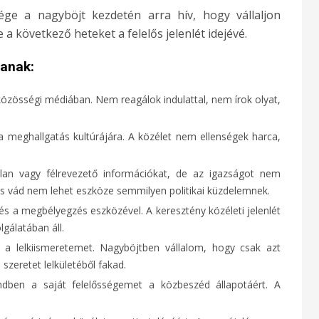
ége a nagyböjt kezdetén arra hív, hogy vállaljon
 a következő heteket a felelős jelenlét idejévé.
lanak:
özösségi médiában. Nem reagálok indulattal, nem írok olyat,
a meghallgatás kultúrájára. A közélet nem ellenségek harca,
ótlan vagy félrevezető információkat, de az igazságot nem
is vád nem lehet eszköze semmilyen politikai küzdelemnek.
s a megbélyegzés eszközével. A keresztény közéleti jelenlét
gálatában áll.
 a lelkiismeretemet. Nagyböjtben vállalom, hogy csak azt
szeretet lelkületéből fakad.
ben a saját felelősségemet a közbeszéd állapotáért. A