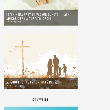
ISTEN NÉMA VAGY ÉN VAGYOK SÜKET? – ILYEN,
AMIKOR CSAK A TÜRELEM OPCIÓ
2026. 08. 03.
AZ ÉGIG ÉRŐ TESTVÉR – MÁTÉ MESÉJE
2026. 08. 01.
KÖNYVEINK