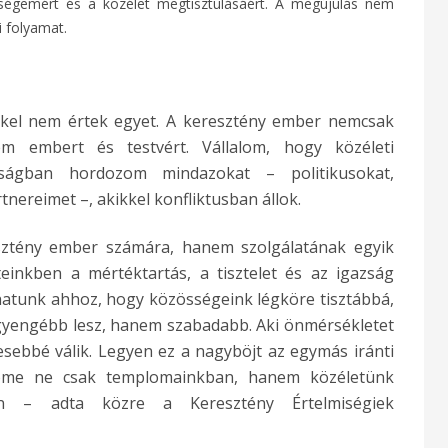
gemért és a közélet megtisztulásáért. A megújulás nem
i folyamat.
kel nem értek egyet. A keresztény ember nemcsak
em embert és testvért. Vállalom, hogy közéleti
dságban hordozom mindazokat – politikusokat,
tnereimet –, akikkel konfliktusban állok.
sztény ember számára, hanem szolgálatának egyik
einkben a mértéktartás, a tisztelet és az igazság
hatunk ahhoz, hogy közösségeink légköre tisztábbá,
 gyengébb lesz, hanem szabadabb. Aki önmérsékletet
esebbé válik. Legyen ez a nagyböjt az egymás iránti
röme ne csak templomainkban, hanem közéletünk
 – adta közre a Keresztény Értelmiségiek