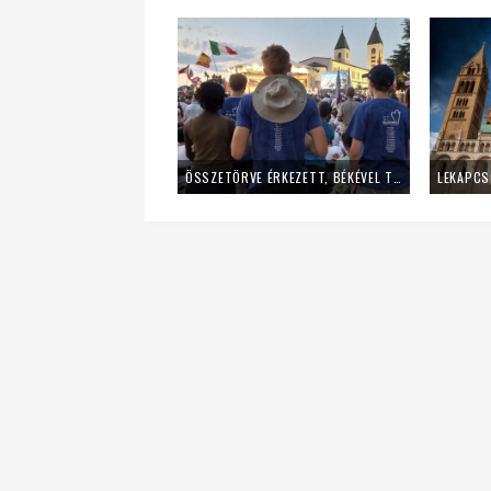
ÖSSZETÖRVE ÉRKEZETT, BÉKÉVEL TÁVOZOTT A MLADIFESTRŐL – EGY FIATAL LÁNY TANÚSÁGTÉTELE