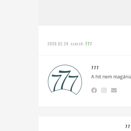
2026.02.24.
szerző:
777
777
A hit nem magánü
77