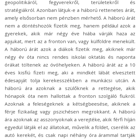
geopolitikáról, fegyverekről, területekről és
stratégiákról. Azonban látjuk-e a háború rettenetes árát,
amely elsősorban nem pénzben mérhető. A háború árát
nem a döntéshozók fizetik meg, hanem például azok a
gyerekek, akik már négy éve hiába várják haza az
apjukat, mert az a fronton van, vagy külföldre menekült.
A háború árát azok a diákok fizetik meg, akiknek már
négy év óta nincs rendes iskolai oktatás és naponta
órákat töltenek az óvóhelyeken. A háború árát az a 10
éves kisfiú fizeti meg, aki a mindkét lábát elvesztett
édesapját tolja kerekesszékben a munkácsi utcán. A
háború ára azoknak a szülőknek a rettegése, akik
hónapok óta nem hallottak a fronton szolgáló fiukról.
Azoknak a feleségeknek a kétségbeesése, akiknek a
férje fizikailag vagy pszichésen megrokkant. A háború
ára azoknak az asszonyoknak a verejtéke, akik férfi híján
egyedül látják el az állatokat, művelik a földet, cserélik az
autó kerekét, és csak napi néhány óra árammal tartják