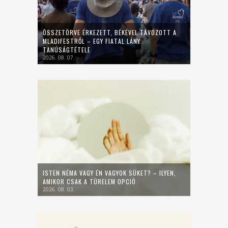
ÖSSZETÖRVE ÉRKEZETT, BÉKÉVEL TÁVOZOTT A
MLADIFESTRŐL – EGY FIATAL LÁNY
TANÚSÁGTÉTELE
2026. 08. 07.
ISTEN NÉMA VAGY ÉN VAGYOK SÜKET? – ILYEN,
AMIKOR CSAK A TÜRELEM OPCIÓ
2026. 08. 03.