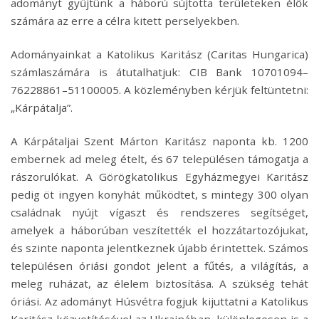
adományt gyűjtünk a háború sújtotta területeken élők
számára az erre a célra kitett perselyekben.
Adományainkat a Katolikus Karitász (Caritas Hungarica)
számlaszámára is átutalhatjuk: CIB Bank 10701094–
76228861–51100005. A közleményben kérjük feltüntetni:
„Kárpátalja”.
A Kárpátaljai Szent Márton Karitász naponta kb. 1200
embernek ad meleg ételt, és 67 településen támogatja a
rászorulókat. A Görögkatolikus Egyházmegyei Karitász
pedig öt ingyen konyhát működtet, s mintegy 300 olyan
családnak nyújt vígaszt és rendszeres segítséget,
amelyek a háborúban veszítették el hozzátartozójukat,
és szinte naponta jelentkeznek újabb érintettek. Számos
településen óriási gondot jelent a fűtés, a világítás, a
meleg ruházat, az élelem biztosítása. A szükség tehát
óriási. Az adományt Húsvétra fogjuk kijuttatni a Katolikus