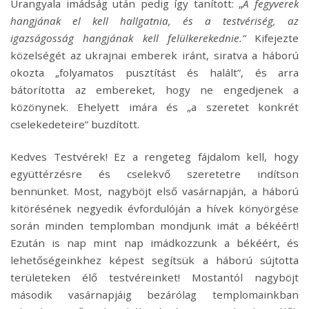
Úrangyala imádság után pedig így tanított: „
A fegyverek
hangjának el kell hallgatnia, és a testvériség, az
igazságosság hangjának kell felülkerekednie.”
Kifejezte
közelségét az ukrajnai emberek iránt, siratva a háború
okozta „folyamatos pusztítást és halált”, és arra
bátorította az embereket, hogy ne engedjenek a
közönynek. Ehelyett imára és „a szeretet konkrét
cselekedeteire” buzdított.
Kedves Testvérek! Ez a rengeteg fájdalom kell, hogy
együttérzésre és cselekvő szeretetre indítson
bennünket. Most, nagyböjt első vasárnapján, a háború
kitörésének negyedik évfordulóján a hívek könyörgése
során minden templomban mondjunk imát a békéért!
Ezután is nap mint nap imádkozzunk a békéért, és
lehetőségeinkhez képest segítsük a háború sújtotta
területeken élő testvéreinket! Mostantól nagyböjt
második vasárnapjáig bezárólag templomainkban