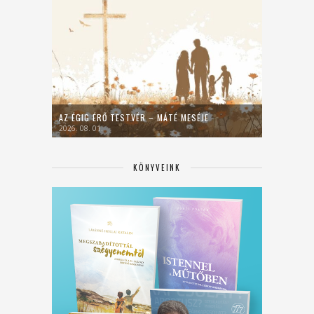
AZ ÉGIG ÉRŐ TESTVÉR – MÁTÉ MESÉJE
2026. 08. 01.
KÖNYVEINK