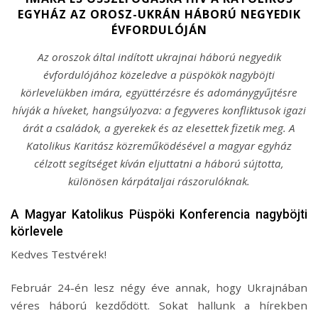
EGYHÁZ AZ OROSZ-UKRÁN HÁBORÚ NEGYEDIK
ÉVFORDULÓJÁN
Az oroszok által indított ukrajnai háború negyedik
évfordulójához közeledve a püspökök nagyböjti
körlevelükben imára, együttérzésre és adománygyűjtésre
hívják a híveket, hangsúlyozva: a fegyveres konfliktusok igazi
árát a családok, a gyerekek és az elesettek fizetik meg. A
Katolikus Karitász közreműködésével a magyar egyház
célzott segítséget kíván eljuttatni a háború sújtotta,
különösen kárpátaljai rászorulóknak.
A Magyar Katolikus Püspöki Konferencia nagyböjti
körlevele
Kedves Testvérek!
Február 24-én lesz négy éve annak, hogy Ukrajnában
véres háború kezdődött. Sokat hallunk a hírekben