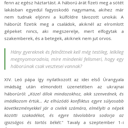
fenn az egész háztartást. A háború árát fizeti meg a sötét
lakásban egyedül fagyoskodó nagymama, akihez már
nem tudnak eljönni a külföldre távozott unokái. A
háborút fizetik meg a családok, akiknél az elromlott
gépeket nincs, aki megszerelje, mert elfogytak a
szakemberek, és a betegek, akiknek nem jut orvos.
Hány gyereknek és felnőttnek kell még testileg, lelkileg
megnyomorodnia, mire mindenki felismeri, hogy egy
háborúnak csak vesztesei vannak?
XIV. Leó pápa így nyilatkozott az idei első Úrangyala
imádság után elmondott üzenetében az ukrajnai
háborúról:
„Közel állok mindazokhoz, akik szenvednek, és
imádkozom értük… Az elhúzódó konfliktus egyre súlyosabb
következményekkel jár a civilek számára, elmélyíti a népek
közötti szakadékot, és egyre távolabbra sodorja az
igazságos és tartós békét.
” Tavaly a szeptember 1-i