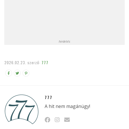
hirdetés
2026.02.23.
szerző:
777
777
A hit nem magánügy!