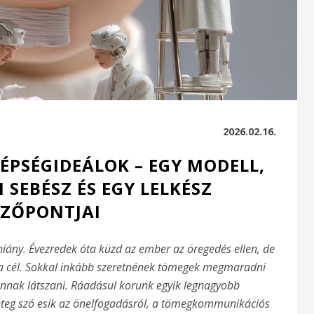
2026.02.16.
ÉPSÉGIDEÁLOK – EGY MODELL,
 SEBÉSZ ÉS EGY LELKÉSZ
ZŐPONTJAI
 hiány. Évezredek óta küzd az ember az öregedés ellen, de
a cél. Sokkal inkább szeretnének tömegek megmaradni
 annak látszani. Ráadásul korunk egyik legnagyobb
teg szó esik az önelfogadásról, a tömegkommunikációs