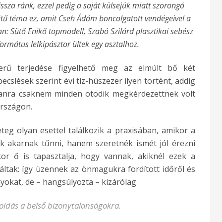
sza ránk, ezzel pedig a saját külsejük miatt szorongó
tű téma ez, amit Cseh Ádám boncolgatott vendégeivel a
: Sütő Enikő topmodell, Szabó Szilárd plasztikai sebész
ormátus lelkipásztor ültek egy asztalhoz.
zerű terjedése figyelhető meg az elmúlt bő két
ecslések szerint évi tíz-húszezer ilyen történt, addig
tanra csaknem minden ötödik megkérdezettnek volt
rszágon.
teg olyan esettel találkozik a praxisában, amikor a
k akarnak tűnni, hanem szeretnék ismét jól érezni
r ő is tapasztalja, hogy vannak, akiknél ezek a
áltak: így üzennek az önmagukra fordított időről és
nyokat, de – hangsúlyozta – kizárólag
ldás a belső bizonytalanságokra.