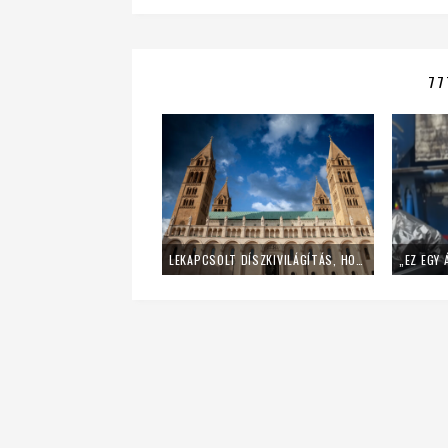
77
LEKAPCSOLT DÍSZKIVILÁGÍTÁS, HOME OFFICE – ÍGY SPÓROL AZ ENERGIÁVAL A PÉCSI EGYHÁZMEGYE