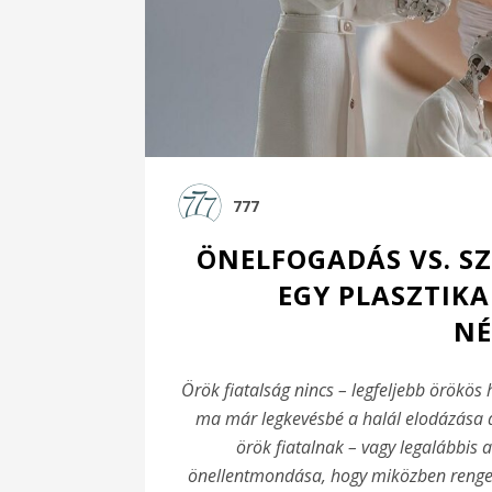
777
ÖNELFOGADÁS VS. SZ
EGY PLASZTIKAI
NÉ
Örök fiatalság nincs – legfeljebb örökös
ma már legkevésbé a halál elodázása 
örök fiatalnak – vagy legalábbis
önellentmondása, hogy miközben renge