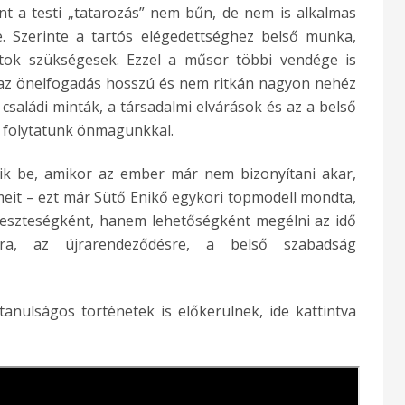
int a testi „tatarozás” nem bűn, de nem is alkalmas
re. Szerinte a tartós elégedettséghez belső munka,
latok szükségesek. Ezzel a műsor többi vendége is
 az önelfogadás hosszú és nem ritkán nagyon nehéz
családi minták, a társadalmi elvárások és az a belső
l folytatunk önmagunkkal.
zik be, amikor az ember már nem bizonyítani akar,
meit – ezt már Sütő Enikő egykori topmodell mondta,
veszteségként, hanem lehetőségként megélni az idő
óra, az újrarendeződésre, a belső szabadság
tanulságos történetek is előkerülnek, ide kattintva