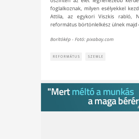
őszintén az élet legnehezebb kérdé
foglalkoznak, milyen esélyekkel kez
Attila, az egykori Viszkis rabló,
református börtönlelkész ülnek majd
Borítókép - Fotó: pixabay.com
REFORMÁTUS
SZEMLE