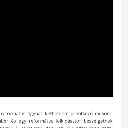
református egyház kéthetente jelentkező műsora,
ber és egy református lelkipásztor beszélgetnek