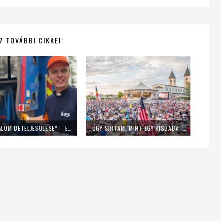
7 TOVÁBBI CIKKEI:
„EZ EGY ÁLOM BETELJESÜLÉSE” – EGY NAPIG KUKÁSNAK ÁLLT EGY LENGYEL PAP
„ÚGY SÍRTAM, MINT EGY KISBABA” – FIATALOK A MLADIFESTRŐL