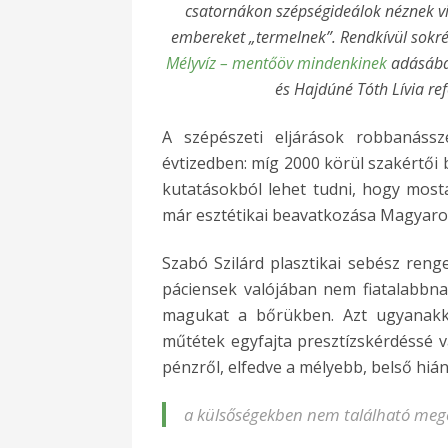
csatornákon szépségideálok néznek vis
embereket „termelnek”. Rendkívül sokré
Mélyvíz – mentőöv mindenkinek
adásában
és Hajdúné Tóth Lívia ref
A szépészeti eljárások robbanáss
évtizedben: míg 2000 körül szakértői b
kutatásokból lehet tudni, hogy mos
már esztétikai beavatkozása Magyaro
Szabó Szilárd plasztikai sebész renge
páciensek valójában nem fiatalabbna
magukat a bőrükben. Azt ugyanakko
műtétek egyfajta presztízskérdéssé v
pénzről, elfedve a mélyebb, belső hiá
a külsőségekben nem található mego