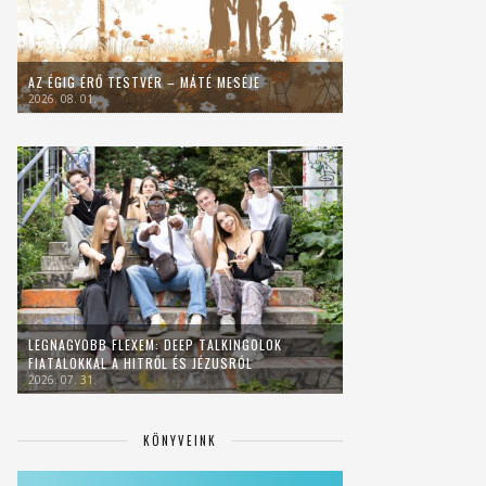
AZ ÉGIG ÉRŐ TESTVÉR – MÁTÉ MESÉJE
2026. 08. 01.
LEGNAGYOBB FLEXEM: DEEP TALKINGOLOK
FIATALOKKAL A HITRŐL ÉS JÉZUSRÓL
2026. 07. 31.
KÖNYVEINK