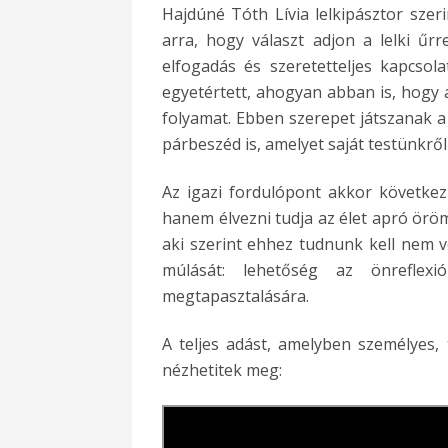
Hajdúné Tóth Lívia lelkipásztor szer
arra, hogy választ adjon a lelki űr
elfogadás és szeretetteljes kapcso
egyetértett, ahogyan abban is, hogy
folyamat. Ebben szerepet játszanak a 
párbeszéd is, amelyet saját testünkrő
Az igazi fordulópont akkor követke
hanem élvezni tudja az élet apró örö
aki szerint ehhez tudnunk kell nem 
múlását: lehetőség az önreflexi
megtapasztalására.
A teljes adást, amelyben személyes, 
nézhetitek meg: