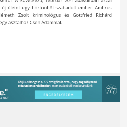
seiről. A következő, február 20-i adásukban azzal
d új életet egy börtönből szabadult ember. Ambrus
 Németh Zsolt kriminológus és Gottfried Richárd
 egy asztalhoz Cseh Ádámmal.