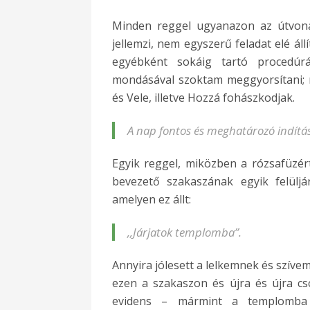
Minden reggel ugyanazon az útvona
jellemzi, nem egyszerű feladat elé áll
egyébként sokáig tartó procedúr
mondásával szoktam meggyorsítani; 
és Vele, illetve Hozzá fohászkodjak.
A nap fontos és meghatározó indít
Egyik reggel, miközben a rózsafüz
bevezető szakaszának egyik felüljá
amelyen ez állt:
,,Járjatok templomba”.
Annyira jólesett a lelkemnek és szíve
ezen a szakaszon és újra és újra 
evidens – mármint a templomba 