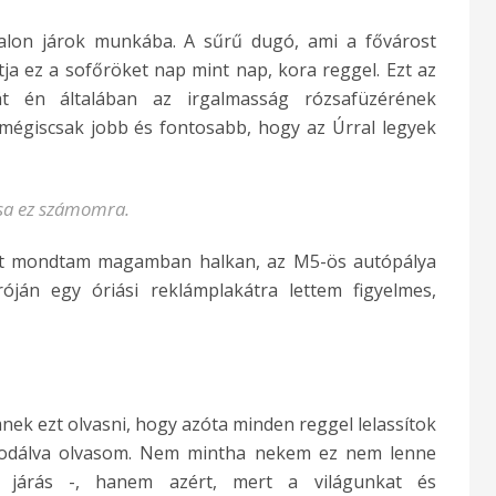
lon járok munkába. A sűrű dugó, ami a fővárost
ítja ez a sofőröket nap mint nap, kora reggel. Ezt az
át én általában az irgalmasság rózsafüzérének
mégiscsak jobb és fontosabb, hogy az Úrral legyek
ása ez számomra.
ért mondtam magamban halkan, az M5-ös autópálya
róján egy óriási reklámplakátra lettem figyelmes,
mnek ezt olvasni, hogy azóta minden reggel lelassítok
csodálva olvasom. Nem mintha nekem ez nem lenne
járás -, hanem azért, mert a világunkat és