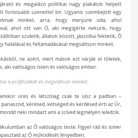
járató és megalázó politikai nagy plakátok helyett
él fontosabb üzenettel bír. Ugyanis szembejött egy
hívnak minket, arra, hogy menjünk oda, ahol
val, ahol ott van Ő, aki megígérte nekünk, hogy
stállóban születik, állatok között, jászolba fektetik, Ő
y halálával és feltámadásával megváltson minket.
ásból, ne azért, mert mások ezt várják el tőletek,
, aki valóságos Isten és valóságos ember.
sítse a próféciákat és megváltson minket.
 amikor üres és látszólag csak te ülsz a padban –
panaszod, kérésed, kétséged és kérdésed érti az Úr,
 elmondd neki mindazt ami a szíved legmélyén leledzik.
ákulumban az Ő valóságos teste. Figyel rád és ismer
apasztald az Ő működését lényedben.