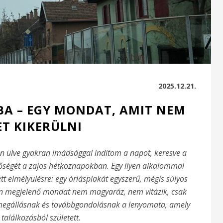
2025.12.21.
A – EGY MONDAT, AMIT NEM
ET KIKERÜLNI
 ülve gyakran imádsággal indítom a napot, keresve a
etőségét a zajos hétköznapokban. Egy ilyen alkalommal
ett elmélyülésre: egy óriásplakát egyszerű, mégis súlyos
ben megjelenő mondat nem magyaráz, nem vitázik, csak
ő megállásnak és továbbgondolásnak a lenyomata, amely
 találkozásból született.