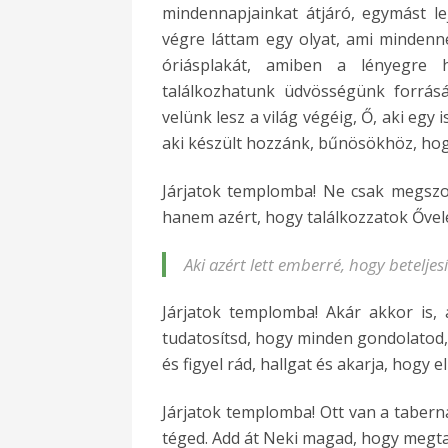
mindennapjainkat átjáró, egymást le
végre láttam egy olyat, ami mindenn
óriásplakát, amiben a lényegre 
találkozhatunk üdvösségünk forrásá
velünk lesz a világ végéig, Ő, aki egy i
aki készült hozzánk, bűnösökhöz, hog
Járjatok templomba! Ne csak megszok
hanem azért, hogy találkozzatok Ővele
Aki azért lett emberré, hogy betelje
Járjatok templomba! Akár akkor is,
tudatosítsd, hogy minden gondolatod, 
és figyel rád, hallgat és akarja, hogy
Járjatok templomba! Ott van a tabern
téged. Add át Neki magad, hogy megt