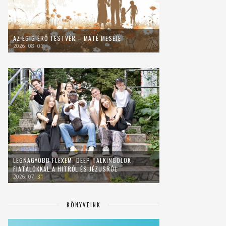
AZ ÉGIG ÉRŐ TESTVÉR – MÁTÉ MESÉJE
2026. 08. 01.
LEGNAGYOBB FLEXEM: DEEP TALKINGOLOK
FIATALOKKAL A HITRŐL ÉS JÉZUSRÓL
2026. 07. 31.
KÖNYVEINK