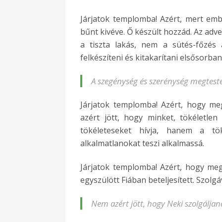
Járjatok templomba! Azért, mert embe
bűnt kivéve. Ő készült hozzád. Az adv
a tiszta lakás, nem a sütés-főzés 
felkészíteni és kitakarítani elsősorban
A szegénység és szerénység megtestes
Járjatok templomba! Azért, hogy meg
azért jött, hogy minket, tökéletl
tökéleteseket hívja, hanem a tö
alkalmatlanokat teszi alkalmassá.
Járjatok templomba! Azért, hogy meg
egyszülött Fiában beteljesített. Szolgáv
Nem azért jött, hogy Neki szolgálja