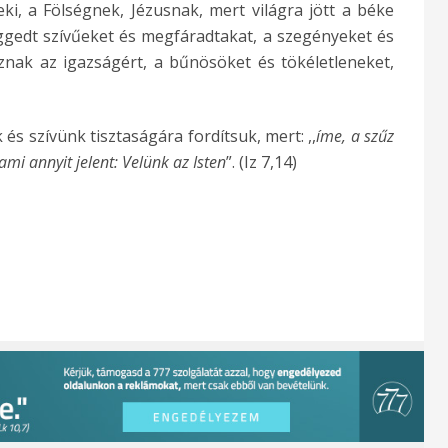
i, a Fölségnek, Jézusnak, mert világra jött a béke
ggedt szívűeket és megfáradtakat, a szegényeket és
áznak az igazságért, a bűnösöket és tökéletleneket,
és szívünk tisztaságára fordítsuk, mert: ,,
íme, a szűz
ami annyit jelent: Velünk az Isten
”. (Iz 7,14)