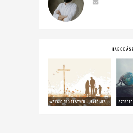
HABODÁSZ
AZ ÉGIG ÉRŐ TESTVÉR – MÁTÉ MESÉJE