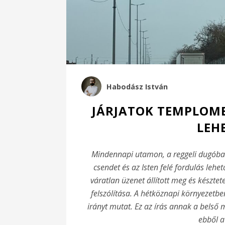
Habodász István
JÁRJATOK TEMPLOMB
LEH
Mindennapi utamon, a reggeli dugóban
csendet és az Isten felé fordulás leh
váratlan üzenet állított meg és késztet
felszólítása. A hétköznapi környezet
irányt mutat. Ez az írás annak a bels
ebből a