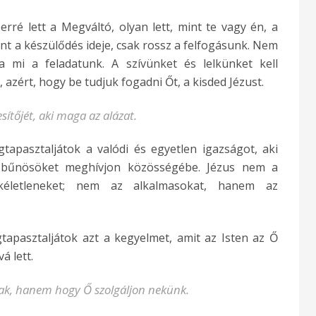
rré lett a Megváltó, olyan lett, mint te vagy én, a
ent a készülődés ideje, csak rossz a felfogásunk. Nem
a mi a feladatunk. A szívünket és lelkünket kell
, azért, hogy be tudjuk fogadni Őt, a kisded Jézust.
ítőjét, aki maga az alázat.
tapasztaljátok a valódi és egyetlen igazságot, aki
en bűnösöket meghívjon közösségébe. Jézus nem a
kéletleneket; nem az alkalmasokat, hanem az
tapasztaljátok azt a kegyelmet, amit az Isten az Ő
á lett.
nak, hanem hogy Ő szolgáljon nekünk.