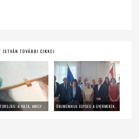
 ISTVÁN TOVÁBBI CIKKEI:
SZERETETORSZÁG: A HAZA, AMELY A SZÍVBEN KEZDŐDIK
ÖKUMENIKUS EGYSÉG A GYERMEKEKÉRT: RUBOVSZKY RITA VEZETÉSÉVEL TÁRGYALTAK AZ EGYHÁZI ISKOLÁK JÖVŐJÉRŐL