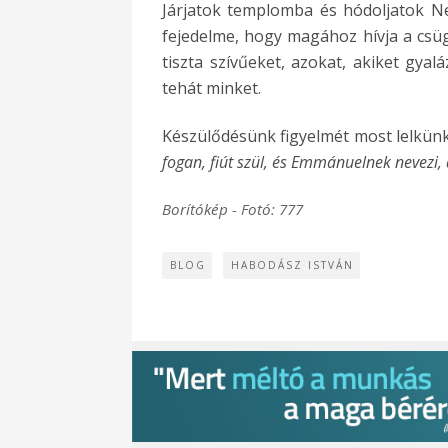
Járjatok templomba és hódoljatok Nek
fejedelme, hogy magához hívja a csü
tiszta szívűeket, azokat, akiket gyal
tehát minket.
Készülődésünk figyelmét most lelkünk 
fogan, fiút szül, és Emmánuelnek nevezi, 
Borítókép - Fotó: 777
BLOG
HABODÁSZ ISTVÁN