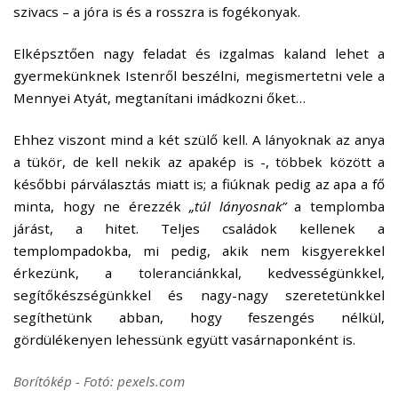
szivacs – a jóra is és a rosszra is fogékonyak.
Elképsztően nagy feladat és izgalmas kaland lehet a
gyermekünknek Istenről beszélni, megismertetni vele a
Mennyei Atyát, megtanítani imádkozni őket…
Ehhez viszont mind a két szülő kell. A lányoknak az anya
a tükör, de kell nekik az apakép is -, többek között a
későbbi párválasztás miatt is; a fiúknak pedig az apa a fő
minta, hogy ne érezzék
„túl lányosnak”
a templomba
járást, a hitet. Teljes családok kellenek a
templompadokba, mi pedig, akik nem kisgyerekkel
érkezünk, a toleranciánkkal, kedvességünkkel,
segítőkészségünkkel és nagy-nagy szeretetünkkel
segíthetünk abban, hogy feszengés nélkül,
gördülékenyen lehessünk együtt vasárnaponként is.
Borítókép - Fotó: pexels.com