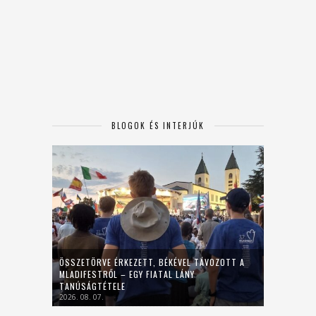
BLOGOK ÉS INTERJÚK
ÖSSZETÖRVE ÉRKEZETT, BÉKÉVEL TÁVOZOTT A
MLADIFESTRŐL – EGY FIATAL LÁNY
TANÚSÁGTÉTELE
2026. 08. 07.