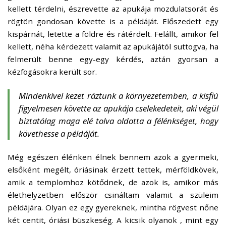
kellett térdelni, észrevette az apukája mozdulatsorát és
rögtön gondosan követte is a példáját. Előszedett egy
kispárnát, letette a földre és rátérdelt. Felállt, amikor fel
kellett, néha kérdezett valamit az apukájától suttogva, ha
felmerült benne egy-egy kérdés, aztán gyorsan a
kézfogásokra került sor.
Mindenkivel kezet ráztunk a környezetemben, a kisfiú
figyelmesen követte az apukája cselekedeteit, aki végül
biztatólag maga elé tolva oldotta a félénkséget, hogy
követhesse a példáját.
Még egészen élénken élnek bennem azok a gyermeki,
elsőként megélt, óriásinak érzett tettek, mérföldkövek,
amik a templomhoz kötődnek, de azok is, amikor más
élethelyzetben először csináltam valamit a szüleim
példájára. Olyan ez egy gyereknek, mintha rögvest nőne
két centit, óriási büszkeség. A kicsik olyanok , mint egy