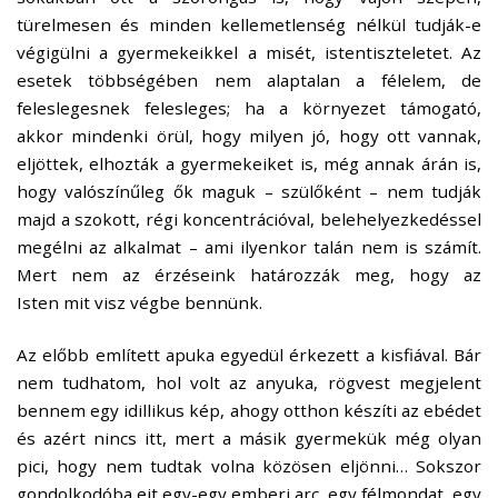
türelmesen és minden kellemetlenség nélkül tudják-e
végigülni a gyermekeikkel a misét, istentiszteletet. Az
esetek többségében nem alaptalan a félelem, de
feleslegesnek felesleges; ha a környezet támogató,
akkor mindenki örül, hogy milyen jó, hogy ott vannak,
eljöttek, elhozták a gyermekeiket is, még annak árán is,
hogy valószínűleg ők maguk – szülőként – nem tudják
majd a szokott, régi koncentrációval, belehelyezkedéssel
megélni az alkalmat – ami ilyenkor talán nem is számít.
Mert nem az érzéseink határozzák meg, hogy az
Isten mit visz végbe bennünk.
Az előbb említett apuka egyedül érkezett a kisfiával. Bár
nem tudhatom, hol volt az anyuka, rögvest megjelent
bennem egy idillikus kép, ahogy otthon készíti az ebédet
és azért nincs itt, mert a másik gyermekük még olyan
pici, hogy nem tudtak volna közösen eljönni… Sokszor
gondolkodóba ejt egy-egy emberi arc, egy félmondat, egy