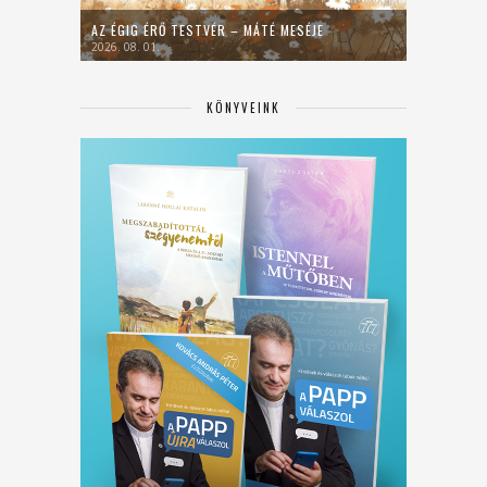
AZ ÉGIG ÉRŐ TESTVÉR – MÁTÉ MESÉJE
2026. 08. 01.
KÖNYVEINK