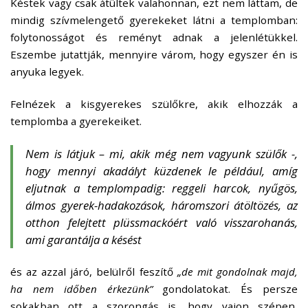
Késtek vagy csak átültek valahonnan, ezt nem láttam, de
mindig szívmelengető gyerekeket látni a templomban:
folytonosságot és reményt adnak a jelenlétükkel.
Eszembe jutattják, mennyire várom, hogy egyszer én is
anyuka legyek.
Felnézek a kisgyerekes szülőkre, akik elhozzák a
templomba a gyerekeiket.
Nem is látjuk – mi, akik még nem vagyunk szülők -,
hogy mennyi akadályt küzdenek le például, amíg
eljutnak a templompadig: reggeli harcok, nyűgös,
álmos gyerek-hadakozások, háromszori átöltözés, az
otthon felejtett plüssmackóért való visszarohanás,
ami garantálja a késést
és az azzal járó, belülről feszítő
„de mit gondolnak majd,
ha nem időben érkezünk”
gondolatokat. És persze
sokakban ott a szorongás is, hogy vajon szépen,