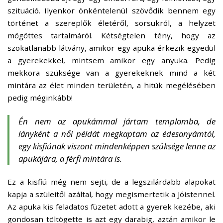
szituáció. Ilyenkor önkéntelenül szövődik bennem egy
történet a szereplők életéről, sorsukról, a helyzet
mögöttes tartalmáról. Kétségtelen tény, hogy az
szokatlanabb látvány, amikor egy apuka érkezik egyedül
a gyerekekkel, mintsem amikor egy anyuka. Pedig
mekkora szüksége van a gyerekeknek mind a két
mintára az élet minden területén, a hitük megélésében
pedig méginkább!
Én nem az apukámmal jártam templomba, de
lányként a női példát megkaptam az édesanyámtól,
egy kisfiúnak viszont mindenképpen szüksége lenne az
apukájára, a férfi mintára is.
Ez a kisfiú még nem sejti, de a legszilárdabb alapokat
kapja a szüleitől azáltal, hogy megismertetik a Jóistennel.
Az apuka kis feladatos füzetet adott a gyerek kezébe, aki
gondosan töltögette is azt egy darabig, aztán amikor le