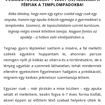
FÉRFIAK A TEMPLOMPADOKBA!
Ritka látvány, hogy nem egy egész család vagy csak egy
anyuka, hanem egy apuka érkezik egymaga a gyermekével a
templomba. Szomorú, de tapasztalataim szerint kuriózum,
tegnap mégis ennek lehettem tanúja. Nagyon fontos az
apakép – a hitben való elmélyülésben is.
Tegnap gyors léptekkel siettem a misére, a fal melletti
székek egyikére huppantam le, ahonnan persze
nemigen nyílt jó kilátás az oltárra és a történésekre, de a
lényeg ugyebár a szemnek láthatatlan, tehát mindennek
ellenére igyekeztem figyelmesen hallgatni a prédikációt,
mígnem egy kedves jelenetsor szemtanúja lettem.
Egyszer csak – már jócskán a mise közben – egy apuka
sétált el mellettem, kezén fogva 6-7 éves forma kisfiát,
akivel éppen az előttem lévő szabad helyekre ültek le.