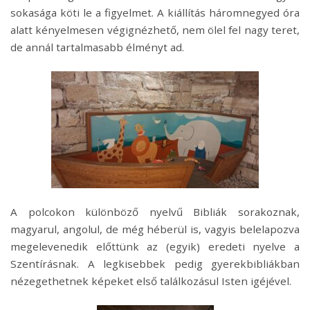
sokasága köti le a figyelmet. A kiállítás háromnegyed óra
alatt kényelmesen végignézhető, nem ölel fel nagy teret,
de annál tartalmasabb élményt ad.
A polcokon különböző nyelvű Bibliák sorakoznak,
magyarul, angolul, de még héberül is, vagyis belelapozva
megelevenedik előttünk az (egyik) eredeti nyelve a
Szentírásnak. A legkisebbek pedig gyerekbibliákban
nézegethetnek képeket első találkozásul Isten igéjével.