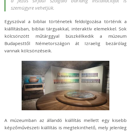
a Jézus sírjául szolgáló barlang installációját is
szemügyre vehetjük.
Egyszóval a bibliai történetek feldolgozása történik a
kiállításban, bibliai tárgyakkal, interaktív elemekkel. Sok
kölcsönzött műtárggyal büszkélkedik a múzeum
Budapesttől Németországon át Izraelig bezárólag
vannak kölcsönzéseik.
A múzeumban az állandó kiállítás mellett egy kisebb
képzőművészeti kiállítás is megtekinthető, mely jelenleg