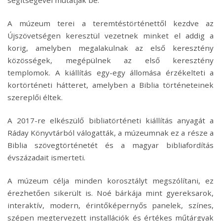
A múzeum terei a teremtéstörténettől kezdve az
Újszövetségen keresztül vezetnek minket el addig a
korig, amelyben megalakulnak az első keresztény
közösségek, megépülnek az első keresztény
templomok. A kiállítás egy-egy állomása érzékelteti a
kortörténeti hátteret, amelyben a Biblia történeteinek
szereplői éltek.
A 2017-re elkészülő bibliatörténeti kiállítás anyagát a
Ráday Könyvtárból válogatták, a múzeumnak ez a része a
Biblia szövegtörténetét és a magyar bibliafordítás
évszázadait ismerteti.
A múzeum célja minden korosztályt megszólítani, ez
érezhetően sikerült is. Noé bárkája mint gyereksarok,
interaktív, modern, érintőképernyős panelek, színes,
szépen megtervezett installációk és értékes műtárgyak