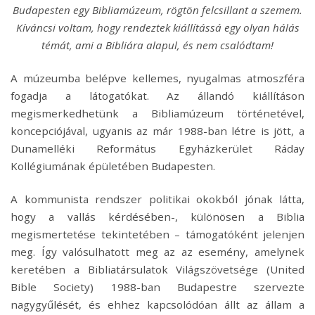
Budapesten egy Bibliamúzeum, rögtön felcsillant a szemem.
Kíváncsi voltam, hogy rendeztek kiállítássá egy olyan hálás
témát, ami a Bibliára alapul, és nem csalódtam!
A múzeumba belépve kellemes, nyugalmas atmoszféra
fogadja a látogatókat. Az állandó kiállításon
megismerkedhetünk a Bibliamúzeum történetével,
koncepciójával, ugyanis az már 1988-ban létre is jött, a
Dunamelléki Református Egyházkerület Ráday
Kollégiumának épületében Budapesten.
A kommunista rendszer politikai okokból jónak látta,
hogy a vallás kérdésében-, különösen a Biblia
megismertetése tekintetében – támogatóként jelenjen
meg. Így valósulhatott meg az az esemény, amelynek
keretében a Bibliatársulatok Világszövetsége (United
Bible Society) 1988-ban Budapestre szervezte
nagygyűlését, és ehhez kapcsolódóan állt az állam a