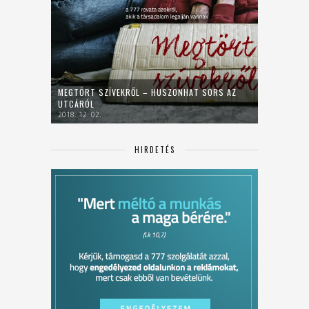
MEGTÖRT SZÍVEKRŐL – HUSZONHAT SORS AZ
UTCÁRÓL
2018. 12. 02.
HIRDETÉS