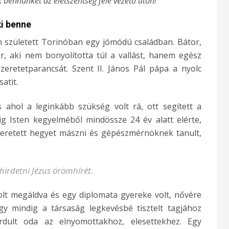
k bennünket az életszentség felé vezető úton!
ki benne
án született Torinóban egy jómódú családban. Bátor,
ber, aki nem bonyolította túl a vallást, hanem egész
zeretetparancsát. Szent II. János Pál pápa a nyolc
atit.
és ahol a leginkább szükség volt rá, ott segített a
ig Isten kegyelméből mindössze 24 év alatt elérte,
Szeretett hegyet mászni és gépészmérnöknek tanult,
 hirdetni Jézus örömhírét.
olt megáldva és egy diplomata gyereke volt, nővére
gy mindig a társaság legkevésbé tisztelt tagjához
ordult oda az elnyomottakhoz, elesettekhez. Egy