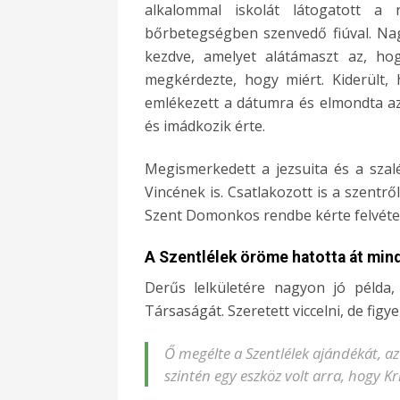
alkalommal iskolát látogatott a
bőrbetegségben szenvedő fiúval. Nag
kezdve, amelyet alátámaszt az, h
megkérdezte, hogy miért. Kiderült,
emlékezett a dátumra és elmondta az
és imádkozik érte.
Megismerkedett a jezsuita és a szalézi
Vincének is. Csatlakozott is a szentr
Szent Domonkos rendbe kérte felvéte
A Szentlélek öröme hatotta át mind
Derűs lelkületére nagyon jó példa,
Társaságát. Szeretett viccelni, de figy
Ő megélte a Szentlélek ajándékát, az
szintén egy eszköz volt arra, hogy K