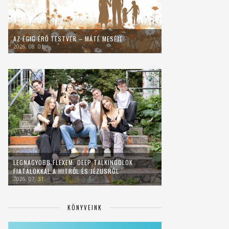
AZ ÉGIG ÉRŐ TESTVÉR – MÁTÉ MESÉJE
2026. 08. 01.
LEGNAGYOBB FLEXEM: DEEP TALKINGOLOK
FIATALOKKAL A HITRŐL ÉS JÉZUSRÓL
2026. 07. 31.
KÖNYVEINK