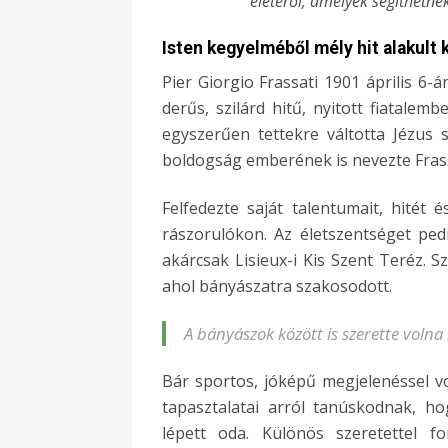
életéről, amelyek segíthetne
Isten kegyelméből mély hit alakult 
Pier Giorgio Frassati 1901 április 6-
derűs, szilárd hitű, nyitott fiatalem
egyszerűen tettekre váltotta Jézus s
boldogság emberének is nevezte Frass
Felfedezte saját talentumait, hitét 
rászorulókon. Az életszentséget ped
akárcsak Lisieux-i Kis Szent Teréz. 
ahol bányászatra szakosodott.
A bányászok között is szerette volna
Bár sportos, jóképű megjelenéssel v
tapasztalatai arról tanúskodnak, ho
lépett oda. Különös szeretettel f