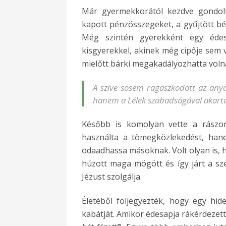
Már gyermekkorától kezdve gondol
kapott pénzösszegeket, a gyűjtött bél
Még szintén gyerekként egy édes
kisgyerekkel, akinek még cipője sem vo
mielőtt bárki megakadályozhatta voln
A szíve sosem ragaszkodott az anya
hanem a Lélek szabadságával akarta
Később is komolyan vette a rászoru
használta a tömegközlekedést, hanem
odaadhassa másoknak. Volt olyan is, h
húzott maga mögött és így járt a sz
Jézust szolgálja.
Életéből följegyezték, hogy egy hi
kabátját. Amikor édesapja rákérdezett