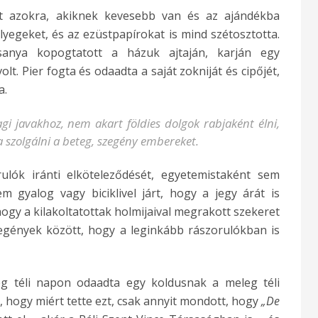
t azokra, akiknek kevesebb van és az ajándékba
yegeket, és az ezüstpapírokat is mind szétosztotta.
anya kopogtatott a házuk ajtaján, karján egy
lt. Pier fogta és odaadta a saját zokniját és cipőjét,
a.
gi javakhoz, nem akart földies dolgok rabjaként élni,
 szolgálni a beteg, szegény embereket.
lók iránti elköteleződését, egyetemistaként sem
 gyalog vagy biciklivel járt, hogy a jegy árát is
ogy a kilakoltatottak holmijaival megrakott szekeret
egények között, hogy a leginkább rászorulókban is
deg téli napon odaadta egy koldusnak a meleg téli
, hogy miért tette ezt, csak annyit mondott, hogy
„De