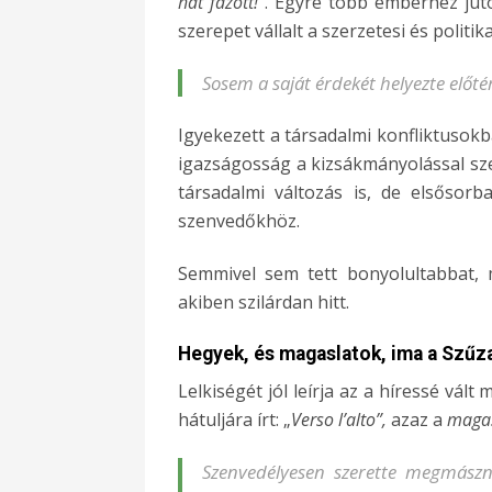
hát fázott!
”. Egyre több emberhez juto
szerepet vállalt a szerzetesi és politik
Sosem a saját érdekét helyezte előté
Igyekezett a társadalmi konfliktusokb
igazságosság a kizsákmányolással sze
társadalmi változás is, de elsősor
szenvedőkhöz.
Semmivel sem tett bonyolultabbat, 
akiben szilárdan hitt.
Hegyek, és magaslatok, ima a Szű
Lelkiségét jól leírja az a híressé vá
hátuljára írt: „
Verso l’alto”,
azaz a
maga
Szenvedélyesen szerette megmászni