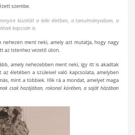
ézett szembe.
mennyire küzdött a lelki életben, a tanulmányaiban, a
dések kapcsán is.
n nehezen ment neki, amely azt mutatja, hogy nagy
tott az Istenhez vezető úton.
ább, amely nehezebben ment neki, így itt is akadtak
 az életében a szüleivel való kapcsolata, amelyben
más, mint a többiek. Illik rá a mondat, amelyet maga
ának csak hazájában, rokonai körében, a saját házában