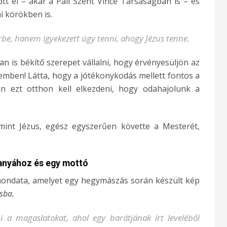
tt el – akár a Páli Szent Vince Társaságban is – és
ai körökben is.
rbe, hanem igyekezett úgy tenni, ahogy Jézus tenne.
an is békítő szerepet vállalni, hogy érvényesüljön az
mben! Látta, hogy a jótékonykodás mellett fontos a
ban ezt otthon kell elkezdeni, hogy odahajolunk a
mint Jézus, egész egyszerűen követte a Mesterét,
zanyához és egy mottó
lt mondata, amelyet egy hegymászás során készült kép
sba.
 a magaslatokat, ahol egy barátjának írt leveléből