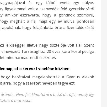
 nagypapájával és egy tálból evett egy súlyos
y figyelemmel volt a szenvedők felé gyerekkorától
ogy amikor észrevette, hogy a gondnok szomorú,
 hogy meghalt a fia, majd egy év múlva pontosan
 apukának, hogy felajánlotta érte a Szentáldozását
 lelkiséggel, illetve nagy tisztelője volt Páli Szent
ől elnevezett Társasághoz. 20 éves kora körül pediga
lét mint harmadrendi szerzetes.
ennapjait a kereszt viselése közben
 hogy barátaival megalapították a Gyanús Alakok
elt arra, hogy a szeretet nevében tegye ezt.
 örömöt. Nem félt kimutatni a belső derűjét, amely így
risztusra mutasson.