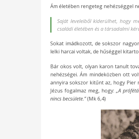
Ám életében rengeteg nehézséggel n
Saját leveleiből kiderülhet, hogy 
családi életében és a társadalmi kér
Sokat imádkozott, de sokszor nagyo
lelki harcai voltak, de hűséggel kitar
Bár okos volt, olyan karon tanult tov
nehézségei. Ám mindeközben ott volt
annyira sokszor kitűnt az, hogy Pier 
Jézus fogalmaz meg, hogy:
„A prófét
nincs becsülete.”
(Mk 6,4)