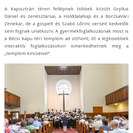
A Kapisztrán téren fellépnek többek között Gryllus
Dániel és zenésztársai, a HolddalaNap és a BorzsaVári
Zenekar, de a gospelt és Szabó Lőrinc verseit kedvelők
sem fognak unatkozni. A gyermekfoglalkozásnak most is
a Bécsi kapu téri templom ad otthont; itt a legkisebbek
interaktív foglalkozásokon ismerkedhetnek meg a
„templom kincseivel”.