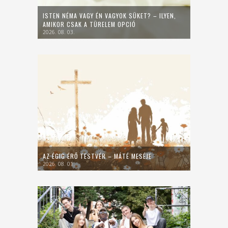
ISTEN NÉMA VAGY ÉN VAGYOK SÜKET? – ILYEN,
AMIKOR CSAK A TÜRELEM OPCIÓ
2026. 08. 03.
AZ ÉGIG ÉRŐ TESTVÉR – MÁTÉ MESÉJE
2026. 08. 01.