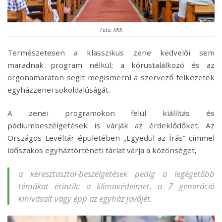
Fotó: RKK
Természetesen a klasszikus zene kedvelői sem
maradnak program nélkül; a kórustalálkozó és az
orgonamaraton segít megismerni a szervező felkezetek
egyházzenei sokoldalúságát.
A zenei programokon felül kiállítás és
pódiumbeszélgetések is várják az érdeklődőket. Az
Országos Levéltár épületében „Egyedül az Írás” címmel
időszakos egyháztörténeti tárlat várja a közönséget,
a keresztasztal-beszélgetések pedig a legégetőbb
témákat érintik: a klímavédelmet, a Z generáció
kihívásait vagy épp az egyház jövőjét.