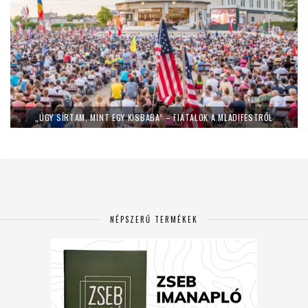
„ÚGY SÍRTAM, MINT EGY KISBABA” – FIATALOK A MLADIFESTRŐL
NÉPSZERŰ TERMÉKEK