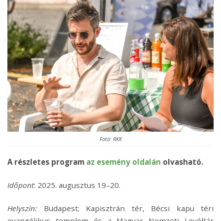
Fotó: RKK
A részletes program
az esemény oldalán
olvasható.
Időpont
: 2025. augusztus 19–20.
Helyszín:
Budapest; Kapisztrán tér, Bécsi kapu téri
evangélikus templom és a Magyar Nemzeti Levéltár