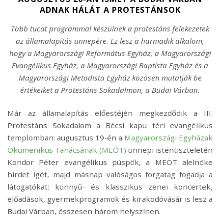
ADNAK HÁLÁT A PROTESTÁNSOK
Több tucat programmal készülnek a protestáns felekezetek
az államalapítás ünnepére. Ez lesz a harmadik alkalom,
hogy a Magyarországi Református Egyház, a Magyarországi
Evangélikus Egyház, a Magyarországi Baptista Egyház és a
Magyarországi Metodista Egyház közösen mutatják be
értékeiket a Protestáns Sokadalmon, a Budai Várban.
Már az államalapítás előestéjén megkezdődik a III.
Protestáns Sokadalom a Bécsi kapu téri evangélikus
templomban: augusztus 19-én a
Magyarországi Egyházak
Ökumenikus Tanácsának (MEÖT)
ünnepi istentiszteletén
Kondor Péter evangélikus püspök, a MEÖT alelnöke
hirdet igét, majd másnap valóságos forgatag fogadja a
látogatókat: könnyű- és klasszikus zenei koncertek,
előadások, gyermekprogramok és kirakodóvásár is lesz a
Budai Várban, összesen három helyszínen.