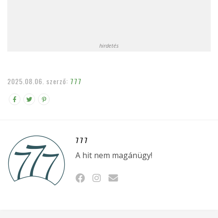
hirdetés
2025.08.06.
szerző:
777
777
A hit nem magánügy!