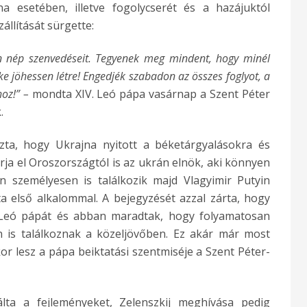
a esetében, illetve fogolycserét és a hazájuktól
állítását sürgette:
 nép szenvedéseit. Tegyenek meg mindent, hogy minél
e jöhessen létre! Engedjék szabadon az összes foglyot, a
hoz!” –
mondta XIV. Leó pápa vasárnap a Szent Péter
.
zta, hogy Ukrajna nyitott a béketárgyalásokra és
rja el Oroszországtól is az ukrán elnök, aki könnyen
 személyesen is találkozik majd Vlagyimir Putyin
a első alkalommal. A bejegyzését azzal zárta, hogy
. Leó pápát és abban maradtak, hogy folyamatosan
n is találkoznak a közeljövőben. Ez akár már most
r lesz a pápa beiktatási szentmiséje a Szent Péter-
ta a fejleményeket, Zelenszkij meghívása pedig