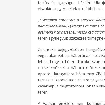
tartós és igazságos békéért Ukrajn
elszakított gyermekek mielőbbi hazasz
„Szívemben hordozom a szeretett ukrán
hamarabb valódi, igazságos és tartós bék
gyermekek térhessenek vissza családjuk
téren egybegyűlt százezres tömegnek
Zelenszkij bejegyzésében hangsúlyo
véget akar vetni a háborúnak – ezt vá
lehet, hogy a héten Törökországban
orosz elnökkel, a háború kitörése ót
apostoli látogatásra hívta meg XIV
tartják a kapcsolatot és személyese
vasárnap is megtörténhet, hiszen ekko
téren.
A Vatikán egyelőre nem kommentál