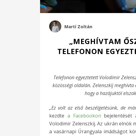
Martí Zoltán
„MEGHÍVTAM ŐSZ
TELEFONON EGYEZTET
Telefonon egyeztetett Volodimir Zelensz
közösségi oldalán. Zelenszkij meghívta 
hogy a hazájuktól elsza
„Ez volt az első beszélgetésünk, de má
kezdte
a Facebookon
bejelentését 
Volodimir Zelenszkij. Az ukrán elnök
a vasárnapi Úrangyala imádságot köve