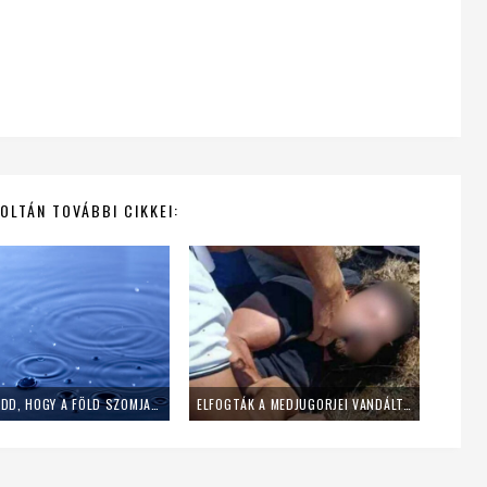
OLTÁN TOVÁBBI CIKKEI:
„NE ENGEDD, HOGY A FÖLD SZOMJAZZON” – 7 GYÖNYÖRŰ FOHÁSZ ESŐÉRT
ELFOGTÁK A MEDJUGORJEI VANDÁLT, AKI FELGYÚJTOTTA AZ OLTÁRT ÉS SÁTÁNISTA FELIRATOKAT ÍRT A MÁRIA-SZOBROKRA – SAJTÓHÍR