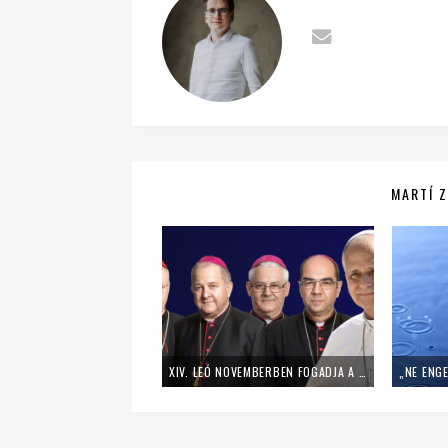
MARTÍ Z
XIV. LEÓ NOVEMBERBEN FOGADJA A MAGYAR PÜSPÖKÖKET – TÖRTÉNELMI ÁTRENDEZŐDÉS ELŐTT A MAGYAR EGYHÁZ