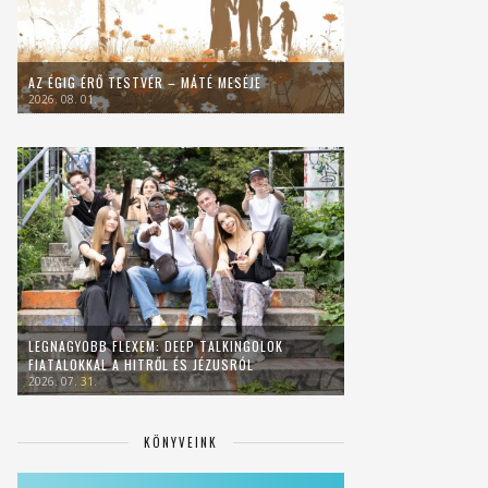
AZ ÉGIG ÉRŐ TESTVÉR – MÁTÉ MESÉJE
2026. 08. 01.
LEGNAGYOBB FLEXEM: DEEP TALKINGOLOK
FIATALOKKAL A HITRŐL ÉS JÉZUSRÓL
2026. 07. 31.
KÖNYVEINK