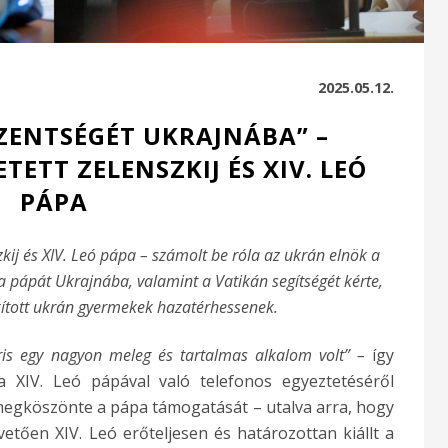
2025.05.12.
ENTSÉGÉT UKRAJNÁBA” –
ETT ZELENSZKIJ ÉS XIV. LEÓ
PÁPA
kij és XIV. Leó pápa – számolt be róla az ukrán elnök a
a pápát Ukrajnába, valamint a Vatikán segítségét kérte,
kított ukrán gyermekek hazatérhessenek.
ris egy nagyon meleg és tartalmas alkalom volt” –
így
a XIV. Leó pápával való telefonos egyeztetéséről
 megköszönte a pápa támogatását – utalva arra, hogy
tően XIV. Leó erőteljesen és határozottan kiállt a