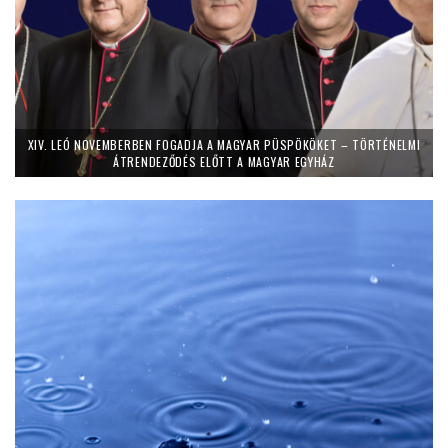
XIV. LEÓ NOVEMBERBEN FOGADJA A MAGYAR PÜSPÖKÖKET – TÖRTÉNELMI
ÁTRENDEZŐDÉS ELŐTT A MAGYAR EGYHÁZ