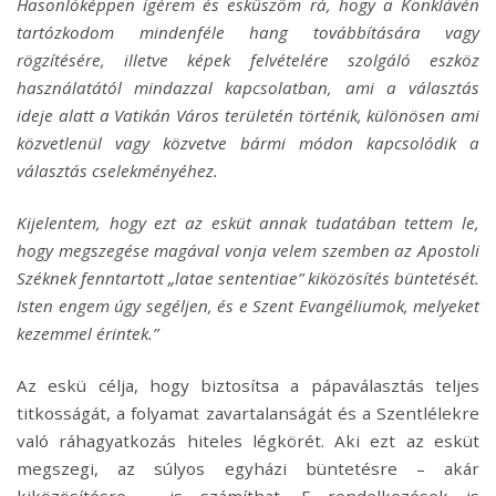
Hasonlóképpen ígérem és esküszöm rá, hogy a Konklávén
tartózkodom mindenféle hang továbbítására vagy
rögzítésére, illetve képek felvételére szolgáló eszköz
használatától mindazzal kapcsolatban, ami a választás
ideje alatt a Vatikán Város területén történik, különösen ami
közvetlenül vagy közvetve bármi módon kapcsolódik a
választás cselekményéhez.
Kijelentem, hogy ezt az esküt annak tudatában tettem le,
hogy megszegése magával vonja velem szemben az Apostoli
Széknek fenntartott „latae sententiae” kiközösítés büntetését.
Isten engem úgy segéljen, és e Szent Evangéliumok, melyeket
kezemmel érintek.”
Az eskü célja, hogy biztosítsa a pápaválasztás teljes
titkosságát, a folyamat zavartalanságát és a Szentlélekre
való ráhagyatkozás hiteles légkörét. Aki ezt az esküt
megszegi, az súlyos egyházi büntetésre – akár
kiközösítésre – is számíthat. E rendelkezések is