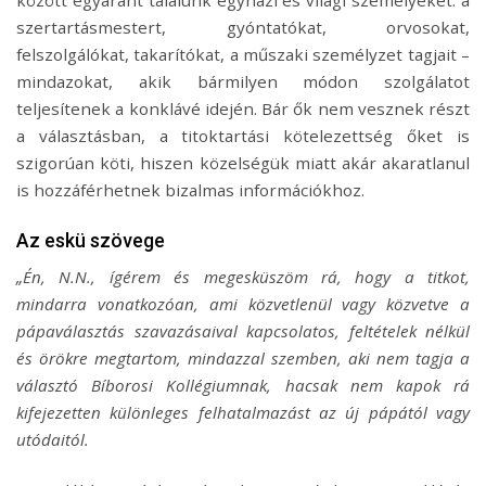
között egyaránt találunk egyházi és világi személyeket: a
szertartásmestert, gyóntatókat, orvosokat,
felszolgálókat, takarítókat, a műszaki személyzet tagjait –
mindazokat, akik bármilyen módon szolgálatot
teljesítenek a konklávé idején. Bár ők nem vesznek részt
a választásban, a titoktartási kötelezettség őket is
szigorúan köti, hiszen közelségük miatt akár akaratlanul
is hozzáférhetnek bizalmas információkhoz.
Az eskü szövege
„Én, N.N., ígérem és megesküszöm rá, hogy a titkot,
mindarra vonatkozóan, ami közvetlenül vagy közvetve a
pápaválasztás szavazásaival kapcsolatos, feltételek nélkül
és örökre megtartom, mindazzal szemben, aki nem tagja a
választó Bíborosi Kollégiumnak, hacsak nem kapok rá
kifejezetten különleges felhatalmazást az új pápától vagy
utódaitól.