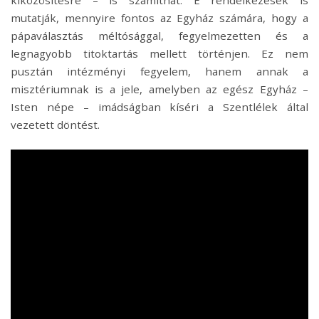
mutatják, mennyire fontos az Egyház számára, hogy a
pápaválasztás méltósággal, fegyelmezetten és a
legnagyobb titoktartás mellett történjen. Ez nem
pusztán intézményi fegyelem, hanem annak a
misztériumnak is a jele, amelyben az egész Egyház –
Isten népe – imádságban kíséri a Szentlélek által
vezetett döntést.