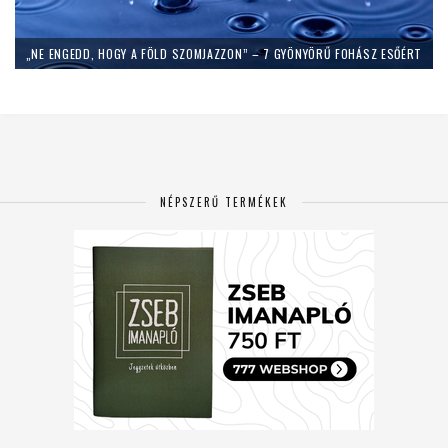
„NE ENGEDD, HOGY A FÖLD SZOMJAZZON” – 7 GYÖNYÖRŰ FOHÁSZ ESŐÉRT
NÉPSZERŰ TERMÉKEK