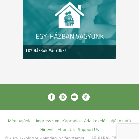
EGY-HÁZBAN VAGYUNK!
Médiaajánlat
Impresszum
Kapcsolat
Adatkezelési tájékoztató
Hírlevél
About Us
Support Us
© 2026 777blog.hu - Minden jog fenntartva!
AZ OLDAL TETEJÉRE