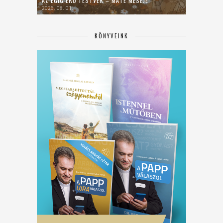
AZ ÉGIG ÉRŐ TESTVÉR – MÁTÉ MESÉJE
2026. 08. 01.
KÖNYVEINK