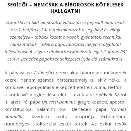
SEGÍTŐI – NEMCSAK A BÍBOROSOK KÖTELESEK
HALLGATNI
A konklávé titkát nemcsak a választásra jogosult bíborosok
őrzik: hétfőn esküt tettek mindazok az egyházi és világi
személyek – többek között orvosok, gyóntatók, technikai
munkatársak –, akik a pápaválasztás idején szolgálatot
teljesítenek. A szigorú titoktartási kötelezettséget II. János Pál
és XVI. Benedek pápák rendelkezései írják elő számukra is.
A pápaválasztás idején nemcsak a bíborosok működnek
közre, hanem számos háttérszemély is, akik nélkül a
konklávé lebonyolítása elképzelhetetlen volna. Hétfőn –
a konklávé megkezdése előtt – ezek a személyek Szent
II. János Pál pápa
Universi Dominici gregis
kezdetű apostoli
konstitúciója, valamint XVI. Benedek pápa
Normas
nonnullas
kezdetű motu propriója értelmében
ünnepélyes titoktartási esküt tettek. Az esküt tevők