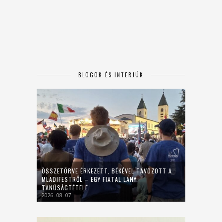
BLOGOK ÉS INTERJÚK
ÖSSZETÖRVE ÉRKEZETT, BÉKÉVEL TÁVOZOTT A
MLADIFESTRŐL – EGY FIATAL LÁNY
TANÚSÁGTÉTELE
2026. 08. 07.