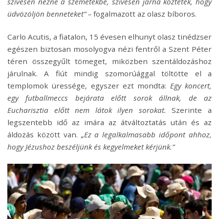
szívesen nézne a szemetekbe, szívesen járna köztetek, hogy
üdvözöljön benneteket” –
fogalmazott az olasz bíboros.
Carlo Acutis, a fiatalon, 15 évesen elhunyt olasz tinédzser
egészen biztosan mosolyogva nézi fentről a Szent Péter
téren összegyűlt tömeget, miközben szentáldozáshoz
járulnak. A fiút mindig szomorúággal töltötte el a
templomok üressége, egyszer ezt mondta:
Egy koncert,
egy futballmeccs bejárata előtt sorok állnak, de az
Eucharisztia előtt nem látok ilyen sorokat.
Szerinte a
legszentebb idő az imára az átváltoztatás után és az
áldozás között van.
„Ez a legalkalmasabb időpont ahhoz,
hogy Jézushoz beszéljünk és kegyelmeket kérjünk.”