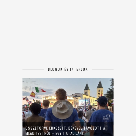
BLOGOK ÉS INTERJÚK
ÖSSZETÖRVE ÉRKEZETT, BÉKÉVEL TÁVOZOTT A
MLADIFESTRŐL – EGY FIATAL LÁNY