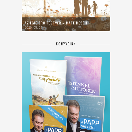
AZ ÉGIG ÉRŐ TESTVÉR – MÁTÉ MESÉJE
2026. 08. 01.
KÖNYVEINK