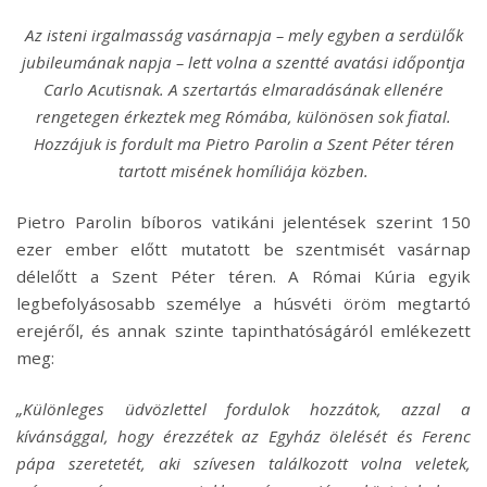
Az isteni irgalmasság vasárnapja – mely egyben a serdülők
jubileumának napja – lett volna a szentté avatási időpontja
Carlo Acutisnak. A szertartás elmaradásának ellenére
rengetegen érkeztek meg Rómába, különösen sok fiatal.
Hozzájuk is fordult ma Pietro Parolin a Szent Péter téren
tartott misének homíliája közben.
Pietro Parolin bíboros vatikáni jelentések szerint 150
ezer ember előtt mutatott be szentmisét vasárnap
délelőtt a Szent Péter téren. A Római Kúria egyik
legbefolyásosabb személye a húsvéti öröm megtartó
erejéről, és annak szinte tapinthatóságáról emlékezett
meg:
„Különleges üdvözlettel fordulok hozzátok, azzal a
kívánsággal, hogy érezzétek az Egyház ölelését és Ferenc
pápa szeretetét, aki szívesen találkozott volna veletek,