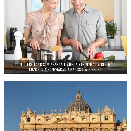
„ELEINTE EGYIKŐNK SEM AKARTA KIADNI A SERPENYŐT A KEZÉBŐL” –
KÖZÖSEN A KONYHÁBAN A KAPCSOLATUNKÉRT