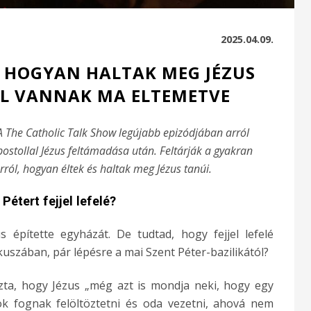
2025.04.09.
, HOGYAN HALTAK MEG JÉZUS
OL VANNAK MA ELTEMETVE
A The Catholic Talk Show legújabb epizódjában arról
postollal Jézus feltámadása után. Feltárják a gyakran
ól, hogyan éltek és haltak meg Jézus tanúi.
Pétert fejjel lefelé?
us építette egyházát. De tudtad, hogy fejjel lefelé
kuszában, pár lépésre a mai Szent Péter-bazilikától?
ta, hogy Jézus „még azt is mondja neki, hogy egy
k fognak felöltöztetni és oda vezetni, ahová nem