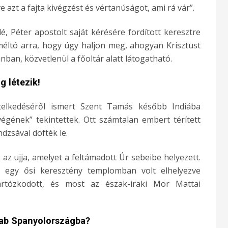
 azt a fajta kivégzést és vértanúságot, ami rá vár”.
, Péter apostolt saját kérésére fordított keresztre
méltó arra, hogy úgy haljon meg, ahogyan Krisztust
ánban, közvetlenül a főoltár alatt látogatható.
 létezik!
telkedéséről ismert Szent Tamás később Indiába
végének” tekintettek. Ott számtalan embert térített
ndzsával döfték le.
: az ujja, amelyet a feltámadott Úr sebeibe helyezett.
j egy ősi keresztény templomban volt elhelyezve
rtózkodott, és most az észak-iraki Mor Mattai
kab Spanyolországba?