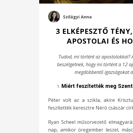
Szilágyi Anna
3 ELKÉPESZTŐ TÉNY
APOSTOLAI ÉS H
Tudod, mi történt az apostolokkal? 
beszélgetnek, hogy mi történt a 12 a
megdöbbentő igazságokat arr
Miért feszítették meg Szent 
Péter volt az a szikla, akire Kriszt
feszítették keresztre Néró császár cir
Ryan Scheel műsorvezető elmagyaráz
nap, amikor öregember leszel, máso