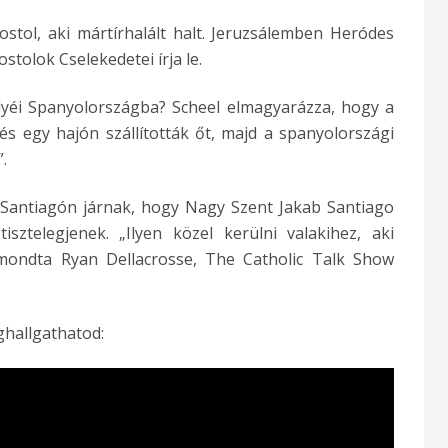
ostol, aki mártírhalált halt. Jeruzsálemben Heródes
ostolok Cselekedetei írja le.
lyéi Spanyolországba? Scheel elmagyarázza, hogy a
s egy hajón szállították őt, majd a spanyolországi
.
Santiagón járnak, hogy Nagy Szent Jakab Santiago
tisztelegjenek. „Ilyen közel kerülni valakihez, aki
– mondta Ryan Dellacrosse, The Catholic Talk Show
eghallgathatod: