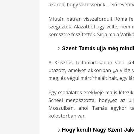
akarod, hogy vezessenek – előrevetítve
Miután bátran visszafordult Róma felé
szegezték. Alázatból úgy vélte, nem 
keresztre feszítették. Sírja ma a Vatik
Szent Tamás ujja még mindig
A Krisztus feltámadásában való ké
utazott, amelyet akkoriban „a világ 
meg, és végül mártírhalált halt, egy lá
Egy csodálatos ereklyéje ma is létezik
Scheel megosztotta, hogy„ez az uj
Moszulban, ahol Tamás egykor ta
kolostorban van.
Hogy került Nagy Szent Ja