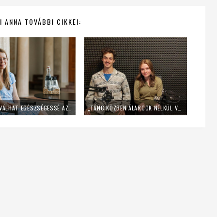
I ANNA TOVÁBBI CIKKEI:
HOGYAN VÁLHAT EGÉSZSÉGESSÉ AZ ISTENKÉPÜNK? – SCHINDLER ZSÓFIA PSZICHOLÓGUS GONDOLATAI
„TÁNC KÖZBEN ÁLARCOK NÉLKÜL VAGY JELEN” – BESZÉLGETÉS KÉT HÍVŐ TÁNCMŰVÉSSZEL