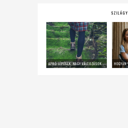
SZILÁGY
APRÓ LÉPÉSEK, NAGY VÁLTOZÁSOK – ÍGY VEDD KI A KAVICSOT A CIPŐDBŐL!