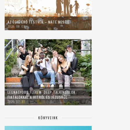
AZ ÉGIG ÉRŐ TESTVÉR – MÁTÉ MESÉJE
2026. 08. 01.
LEGNAGYOBB FLEXEM: DEEP TALKINGOLOK
FIATALOKKAL A HITRŐL ÉS JÉZUSRÓL
2026. 07. 31.
KÖNYVEINK