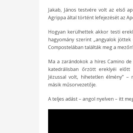
Jakab, János testvére volt az első ap
Agrippa által történt lefejezését az Ap
Hogyan kerülhettek akkor testi erek
hagyomány szerint „angyalok jöttek é
Compostelában találták meg a mezőn”
Ma a zarándokok a híres Camino de 
katedrálisban őrzött ereklyéi előtt 
Jézussal volt, hihetetlen élmény” 
másik műsorvezetője.
A teljes adást – angol nyelven – itt m