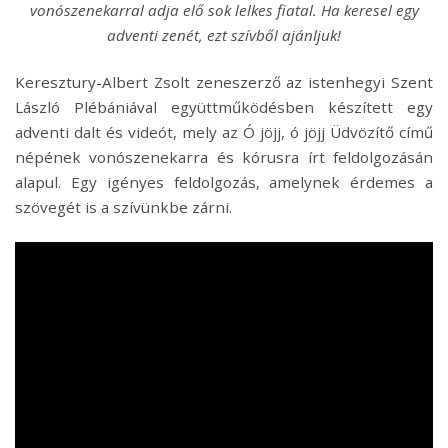
vonószenekarral adja elő sok lelkes fiatal. Ha keresel egy
adventi zenét, ezt szívből ajánljuk!
Keresztury-Albert Zsolt zeneszerző az istenhegyi Szent
László Plébániával együttműködésben készített egy
adventi dalt és videót, mely az Ó jöjj, ó jöjj Üdvözítő című
népének vonószenekarra és kórusra írt feldolgozásán
alapul. Egy igényes feldolgozás, amelynek érdemes a
szövegét is a szívünkbe zárni.