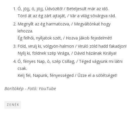
Ó, jöjj, ó, jöjj, Üdvözítő! / Beteljesült már az idő.
Törd át az ég zárt ajtaját, / Vár a világ sóvárgva rád.
Megnyílt az ég harmatozva, / Megváltónkat hogy
lehozza.
Ég felhői, nyíljatok szét, / Hozva Jákob fejedelmét!
Föld, virulj ki, völgyön-halmon / Viruló zöld hadd fakadjon!
Nyílj ki, földnek szép Virága, / Dávid házának Királya!
Ó, fényes Nap, ó, szép Csillag, / Téged vágyunk mi látni
csak.
Kelj fel, Napunk, fényességed / Űzze el a sötétséget!
Borítókép - Fotó: YouTube
ZENÉK