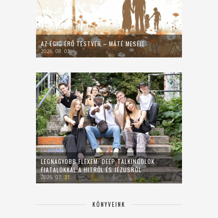
AZ ÉGIG ÉRŐ TESTVÉR – MÁTÉ MESÉJE
2026. 08. 01.
LEGNAGYOBB FLEXEM: DEEP TALKINGOLOK
FIATALOKKAL A HITRŐL ÉS JÉZUSRÓL
2026. 07. 31.
KÖNYVEINK