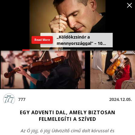
„Köldökzsinór a
Read More
mennyországgal” – 10
férfi vallomása a
rózsafüzérről
777
2024.12.05.
EGY ADVENTI DAL, AMELY BIZTOSAN
FELMELEGÍTI A SZÍVED
Az Ó jöjj, ó jöjj Üdvözítő című dalt kórussal és