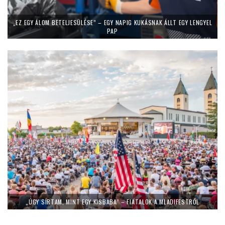
„EZ EGY ÁLOM BETELJESÜLÉSE” – EGY NAPIG KUKÁSNAK ÁLLT EGY LENGYEL
PAP
„ÚGY SÍRTAM, MINT EGY KISBABA” – FIATALOK A MLADIFESTRŐL