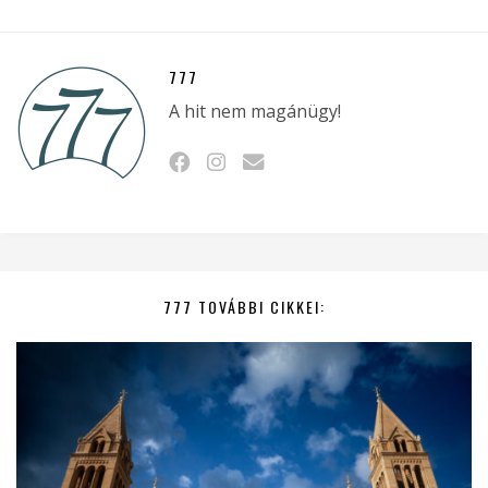
777
A hit nem magánügy!
777 TOVÁBBI CIKKEI: