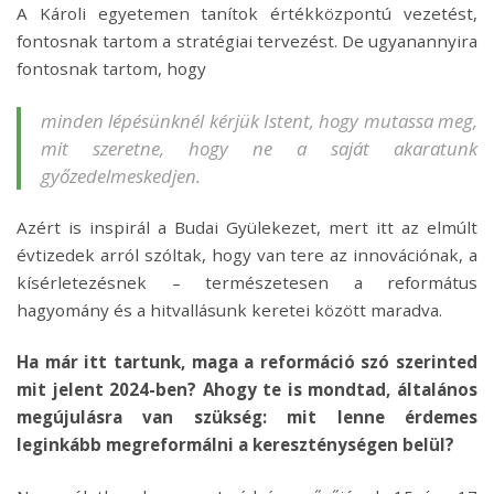
A Károli egyetemen tanítok értékközpontú vezetést,
fontosnak tartom a stratégiai tervezést. De ugyanannyira
fontosnak tartom, hogy
minden lépésünknél kérjük Istent, hogy mutassa meg,
mit szeretne, hogy ne a saját akaratunk
győzedelmeskedjen.
Azért is inspirál a Budai Gyülekezet, mert itt az elmúlt
évtizedek arról szóltak, hogy van tere az innovációnak, a
kísérletezésnek – természetesen a református
hagyomány és a hitvallásunk keretei között maradva.
Ha már itt tartunk, maga a reformáció szó szerinted
mit jelent 2024-ben? Ahogy te is mondtad, általános
megújulásra van szükség: mit lenne érdemes
leginkább megreformálni a kereszténységen belül?