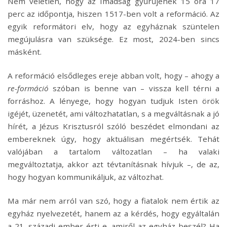
Nem véletlen, hogy az Imádság gyűrűjének 15 óra 17
perc az időpontja, hiszen 1517-ben volt a reformáció. Az
egyik reformátori elv, hogy az egyháznak szüntelen
megújulásra van szüksége. Ez most, 2024-ben sincs
másként.
A reformáció elsődleges ereje abban volt, hogy – ahogy a
re-formáció
szóban is benne van – vissza kell térni a
forráshoz. A lényege, hogy hogyan tudjuk Isten örök
igéjét, üzenetét, ami változhatatlan, s a megváltásnak a jó
hírét, a Jézus Krisztusról szóló beszédet elmondani az
embereknek úgy, hogy aktuálisan megértsék. Tehát
valójában a tartalom változatlan – ha valaki
megváltoztatja, akkor azt tévtanításnak hívjuk –, de az,
hogy hogyan kommunikáljuk, az változhat.
Ma már nem arról van szó, hogy a fiatalok nem értik az
egyház nyelvezetét, hanem az a kérdés, hogy egyáltalán
a 21. századi ember érti-e, amiről az egyház beszél? Ha