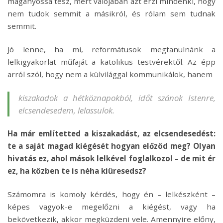
magányossá tesz, mert valójában azt érzi mindenki, hogy
nem tudok semmit a másikról, és rólam sem tudnak
semmit.
Jó lenne, ha mi, reformátusok megtanulnánk a
lelkigyakorlat műfaját a katolikus testvérektől. Az épp
arról szól, hogy nem a külvilággal kommunikálok, hanem
kiszakadok a hétköznapokból, időt szánok Istenre,
elcsendesedem, lelassulok.
Ha már említetted a kiszakadást, az elcsendesedést:
te a saját magad kiégését hogyan előzöd meg? Olyan
hivatás ez, ahol mások lelkével foglalkozol – de mit ér
ez, ha közben te is néha kiüresedsz?
Számomra is komoly kérdés, hogy én – lelkészként –
képes vagyok-e megelőzni a kiégést, vagy ha
bekövetkezik, akkor megküzdeni vele. Amennyire előny,