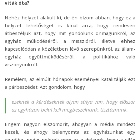
viták óta?
Nehéz helyzet alakult ki, de én bízom abban, hogy ez a
helyzet lehetőséget is kínál arra, hogy rendesen
átbeszéljük azt, hogy mit gondolunk önmagunkról, az
egyház működéséről, a misszióról, illetve ehhez
kapcsolódóan a közéletben lévő szerepünkről, az állam-
egyház együttműködéséről, a politikához való
viszonyunkról.
Remélem, az elmúlt hónapok eseményei katalizálják ezt
a párbeszédet. Azt gondolom, hogy
ezeknek a kérdéseknek olyan súlya van, hogy először
az egyházon belül kell megbeszélnünk, tisztáznunk.
Engem nagyon elszomorít, ahogyan a média mindezt
kezeli, és ahogy belenyomta az egyházunkat egy
spirálba, pedig nekünk nem az a dolgunk, hogy a világ