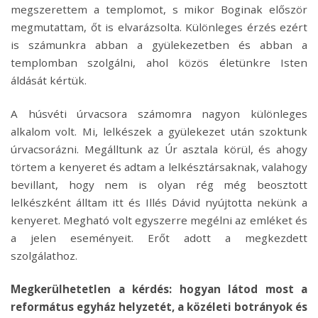
megszerettem a templomot, s mikor Boginak először
megmutattam, őt is elvarázsolta. Különleges érzés ezért
is számunkra abban a gyülekezetben és abban a
templomban szolgálni, ahol közös életünkre Isten
áldását kértük.
A húsvéti úrvacsora számomra nagyon különleges
alkalom volt. Mi, lelkészek a gyülekezet után szoktunk
úrvacsorázni. Megálltunk az Úr asztala körül, és ahogy
törtem a kenyeret és adtam a lelkésztársaknak, valahogy
bevillant, hogy nem is olyan rég még beosztott
lelkészként álltam itt és Illés Dávid nyújtotta nekünk a
kenyeret. Megható volt egyszerre megélni az emléket és
a jelen eseményeit. Erőt adott a megkezdett
szolgálathoz.
Megkerülhetetlen a kérdés: hogyan látod most a
református egyház helyzetét, a közéleti botrányok és