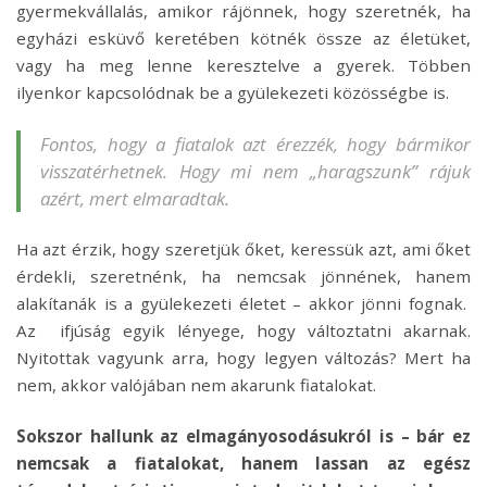
gyermekvállalás, amikor rájönnek, hogy szeretnék, ha
egyházi esküvő keretében kötnék össze az életüket,
vagy ha meg lenne keresztelve a gyerek. Többen
ilyenkor kapcsolódnak be a gyülekezeti közösségbe is.
Fontos, hogy a fiatalok azt érezzék, hogy bármikor
visszatérhetnek. Hogy mi nem „haragszunk” rájuk
azért, mert elmaradtak.
Ha azt érzik, hogy szeretjük őket, keressük azt, ami őket
érdekli, szeretnénk, ha nemcsak jönnének, hanem
alakítanák is a gyülekezeti életet – akkor jönni fognak.
Az ifjúság egyik lényege, hogy változtatni akarnak.
Nyitottak vagyunk arra, hogy legyen változás? Mert ha
nem, akkor valójában nem akarunk fiatalokat.
Sokszor hallunk az elmagányosodásukról is – bár ez
nemcsak a fiatalokat, hanem lassan az egész