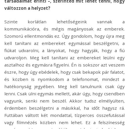
társadalmat érinti –, szerinted mit lehet tenni, hogy
változzon a helyzet?
Szinte korlátlan lehetőségeink vannak a
kommunikációra, és mégis magányosak az emberek.
Szomorú ellentmondás ez. Úgy gondolom, hogy újra meg
kell tanítani az embereket egymással beszélgetni, a
fiúkat udvarolni, a lányokat, hogy hagyják, hogy a fiú
udvaroljon. Meg kell tanítani az embereket leülni egy
asztalhoz és egymásra figyelni. Én is sokszor azt veszem
észre, hogy úgy ebédelek, hogy csak bekapok pár falatot,
és közben is nyomkodom a telefonomat, mindezt a
hatékonyság jegyében. Meg kell tanulnunk csak úgy
lenni. Csak ülni egymás mellett, akár úgy, hogy csendben
vagyunk, senki nem beszél. Akkor tudsz elmélyülten,
érdemben beszélgetni a másikkal, ha időt hagysz rá.
Futtában váltott két mondattal, tízperces összefutással
vagy filmnézés közben nem lehet. Ez a felszínesség