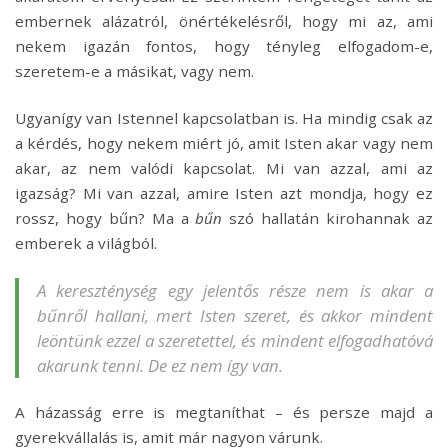
embernek alázatról, önértékelésről, hogy mi az, ami
nekem igazán fontos, hogy tényleg elfogadom-e,
szeretem-e a másikat, vagy nem.
Ugyanígy van Istennel kapcsolatban is. Ha mindig csak az
a kérdés, hogy nekem miért jó, amit Isten akar vagy nem
akar, az nem valódi kapcsolat. Mi van azzal, ami az
igazság? Mi van azzal, amire Isten azt mondja, hogy ez
rossz, hogy bűn? Ma a
bűn
szó hallatán kirohannak az
emberek a világból.
A kereszténység egy jelentős része nem is akar a
bűnről hallani, mert Isten szeret, és akkor mindent
leöntünk ezzel a szeretettel, és mindent elfogadhatóvá
akarunk tenni. De ez nem így van.
A házasság erre is megtaníthat – és persze majd a
gyerekvállalás is, amit már nagyon várunk.