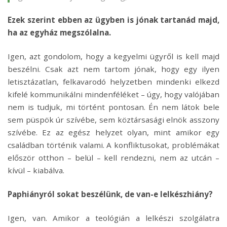
Ezek szerint ebben az ügyben is jónak tartanád majd,
ha az egyház megszólalna.
Igen, azt gondolom, hogy a kegyelmi ügyről is kell majd
beszélni. Csak azt nem tartom jónak, hogy egy ilyen
letisztázatlan, felkavarodó helyzetben mindenki elkezd
kifelé kommunikálni mindenféléket – úgy, hogy valójában
nem is tudjuk, mi történt pontosan. Én nem látok bele
sem püspök úr szívébe, sem köztársasági elnök asszony
szívébe. Ez az egész helyzet olyan, mint amikor egy
családban történik valami. A konfliktusokat, problémákat
először otthon – belül – kell rendezni, nem az utcán –
kívül – kiabálva.
Paphiányról sokat beszélünk, de van-e lelkészhiány?
Igen, van. Amikor a teológián a lelkészi szolgálatra