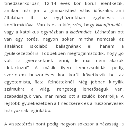
tinédzserkorban, 12-14 éves kor körül jelentkezik,
amikor már jön a gimnazistává válás időszaka, ami
általában itt az egyházunkban egybeesik a
konfirmációval. Van is ez a kifejezés, hogy
kikonfirmálás
,
vagy a katolikus egyházban a
kibérmálás.
Láthatóan ott
van egy törés, nagyon sokan mintha nemcsak az
általános iskolából ballagnának el, hanem a
gyülekezetből is. Többekben megfogalmazódik, hogy „jó
volt itt gyerekeknek lenni, de már nem akarok
idetartozni”. A másik ilyen lemorzsolódás pedig
szerintem huszonéves kor körül következik be, az
egyetemista, fiatal felnőtteknél. Még jobban kinyílik
számukra a világ, rengeteg lehetőségük van,
szabadságuk van, már nincs ott a szülők kontrollja. A
legtöbb gyülekezetben a tinédzserek és a huszonévesek
hiányoznak leginkább.
A visszatérési pont pedig nagyon sokszor a házasság, a