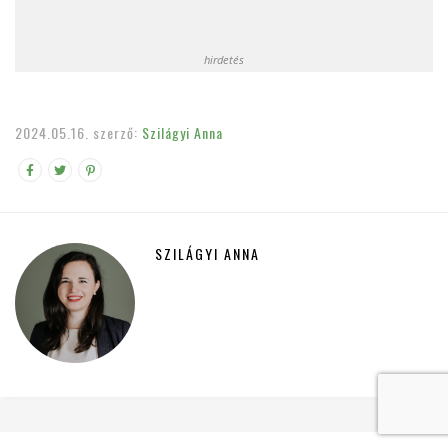
hirdetés
2024.05.16.
szerző:
Szilágyi Anna
SZILÁGYI ANNA