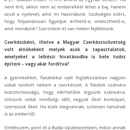
nem érti, akkor nem az emberekkel lehet a baj, hanem
azzal a nyelvvel, amit mi használunk. Szükséges ezért,
hogy folyamatosan figyeljük: érthető-e, emészthető-e,
amit mondunk? Szerintem itt van miben fejlődnünk.
Cserkészként, illetve a Magyar Cserkészszövetség
volt elnökeként melyek azok a tapasztalatok,
amelyeket a lelkészi hivatásodba is bele tudsz
építeni – vagy akár fordítva?
A gyerekekkel, fiatalokkal való foglalkozásban nagyon
sokat tanított nekem a cserkészet. A fiatalok számára
kulcsfontosságú, hogy elérhetőek legyünk számukra,
töltsünk velük minőségi időt, vegyük őket komolyan,
szeressük őket. Ha ezek megvannak, szívesen tanulnak
is az embertől.
Emlékszem, pont itt a Budai Gyülekezetben, mikor annak