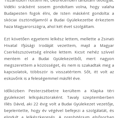
Tiszántúlon nőttem fel, Debrecenben tanultam teológiát.
Vidéki srácként sosem gondoltam volna, hogy valaha
Budapesten fogok élni, de Isten másként gondolta: a
skóciai ösztöndíjamról a Budai Gyülekezetbe érkeztem
haza Magyarországra, ahol két évet szolgáltam.
Ezt követően egyetemi lelkész lettem, mellette a Zsinati
Hivatal Ifjúsági Irodáját vezettem, majd a Magyar
Cserkészszövetség elnöke lettem. Kicsit nehéz szívvel
mentem el a Budai Gyülekezetből, mert nagyon
megszerettem a közösséget, és nem is szakadtak meg a
kapcsolatok, többször is visszatértem. Sőt, itt volt az
esküvőnk is a feleségemmel másfél éve.
Időközben Pesterzsébetre kerültem a Klapka téri
gyülekezet lelkipásztoraként. Tavaly szeptemberben
Illés Dávid, aki 22 évig volt a Budai Gyülekezet vezetője,
bejelentette, hogy év végével befejezi a szolgálatát, és
elindult a lelkészkeresés. A presbitérium elsősorban