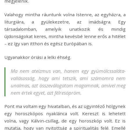
megjelenik.
Valahogy mintha ráuntunk volna Istenre, az egyházra, a
liturgiára, a gyülekezetre, az imádságra. Egy
társadalomban, amelyik unatkozik és mindig
újdonságokat keres, mintha kevésbé lenne erős a hitélet
– ez így van itthon és egész Európában is.
Ugyanakkor óriási a lelki éhség.
Ma nem ateizmus van, hanem egy gyümölcssaláta-
vallásosság, hogy ami tetszik, ami számomra nem
unalmas, azt összeválogatom magamnak, amivel meg
nem értek egyet, azt félresöpröm.
Pont ma voltam egy hivatalban, és az ügyintéző hölgynek
egy horoszkópos nyaklánca volt. Kereszt is lehetett
volna, vagy Kálvin-csillag, de egy horoszkóp volt. Ez is
mutatja, hogy van nyitottság a spiritualitás felé. Emellé