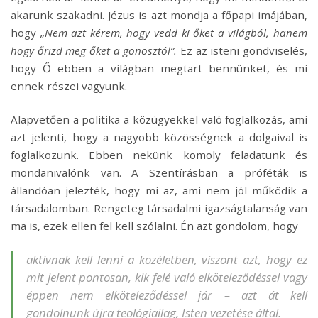
akarunk szakadni. Jézus is azt mondja a főpapi imájában,
hogy
„Nem azt kérem, hogy vedd ki őket a világból, hanem
hogy őrizd meg őket a gonosztól”.
Ez az isteni gondviselés,
hogy Ő ebben a világban megtart bennünket, és mi
ennek részei vagyunk.
Alapvetően a politika a közügyekkel való foglalkozás, ami
azt jelenti, hogy a nagyobb közösségnek a dolgaival is
foglalkozunk. Ebben nekünk komoly feladatunk és
mondanivalónk van. A Szentírásban a próféták is
állandóan jelezték, hogy mi az, ami nem jól működik a
társadalomban. Rengeteg társadalmi igazságtalanság van
ma is, ezek ellen fel kell szólalni. Én azt gondolom, hogy
aktívnak kell lenni a közéletben, viszont azt, hogy ez
mit jelent pontosan, kik felé való elköteleződéssel vagy
éppen nem elköteleződéssel jár – azt át kell
gondolnunk újra teológiailag, Isten vezetése által.