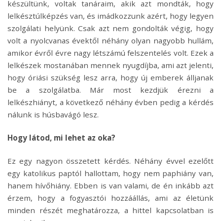
készültünk, voltak tanáraim, akik azt mondták, hogy
lelkésztúlképzés van, és imádkozzunk azért, hogy legyen
szolgálati helyünk. Csak azt nem gondolták végig, hogy
volt a nyolcvanas évektől néhány olyan nagyobb hullám,
amikor évről évre nagy létszámú felszentelés volt. Ezek a
lelkészek mostanában mennek nyugdíjba, ami azt jelenti,
hogy óriási szükség lesz arra, hogy új emberek álljanak
be a szolgálatba. Már most kezdjük érezni a
lelkészhiányt, a következő néhány évben pedig a kérdés
nálunk is húsbavágó lesz.
Hogy látod, mi lehet az oka?
Ez egy nagyon összetett kérdés. Néhány évvel ezelőtt
egy katolikus paptól hallottam, hogy nem paphiány van,
hanem hívőhiány. Ebben is van valami, de én inkább azt
érzem, hogy a fogyasztói hozzáállás, ami az életünk
minden részét meghatározza, a hittel kapcsolatban is