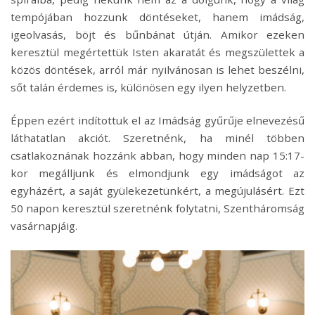
tempójában hozzunk döntéseket, hanem imádság,
igeolvasás, böjt és bűnbánat útján. Amikor ezeken
keresztül megértettük Isten akaratát és megszülettek a
közös döntések, arról már nyilvánosan is lehet beszélni,
sőt talán érdemes is, különösen egy ilyen helyzetben.
Éppen ezért indítottuk el az Imádság gyűrűje elnevezésű
láthatatlan akciót. Szeretnénk, ha minél többen
csatlakoznának hozzánk abban, hogy minden nap 15:17-
kor megálljunk és elmondjunk egy imádságot az
egyházért, a saját gyülekezetünkért, a megújulásért. Ezt
50 napon keresztül szeretnénk folytatni, Szentháromság
vasárnapjáig.