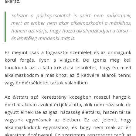
akarsz.
Sokszor a párkapcsolatok is azért nem működnek,
mert az ember nem akar alkalmazkodni a másikhoz,
hanem azt várja, hogy hozzá alkalmazkodjon a társa –
és lehetőleg mindenki más is.
Ez megint csak a fogyasztói szemlélet és az önmagunk
körül forgás. Ilyen a világunk. De igenis meg kell
tanulnunk azt a fajta krisztusi lelkületet, hogy én most
alkalmazkodom a másikhoz, az ő kedvére akarok tenni,
vagy önmérsékletet tartok valamiben.
Az
élettárs
szó keresztény közegben rosszul hangzik,
mert általában azokat értjük alatta, akik nem házasok, de
együtt élnek. De az igazi házasság élettársi, hiszen társai
vagyunk egymásnak az életben. Ez azt jelenti, hogy
alkalmazkodunk egymáshoz, és hogy nem csak az én
akaratom érvényesül. Ez szerintem rengeteget tanít az