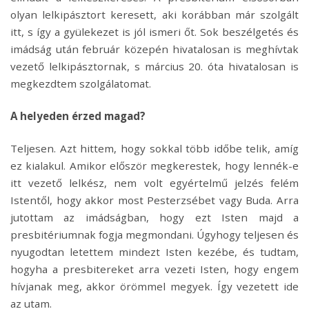
olyan lelkipásztort keresett, aki korábban már szolgált
itt, s így a gyülekezet is jól ismeri őt. Sok beszélgetés és
imádság után február közepén hivatalosan is meghívtak
vezető lelkipásztornak, s március 20. óta hivatalosan is
megkezdtem szolgálatomat.
A helyeden érzed magad?
Teljesen. Azt hittem, hogy sokkal több időbe telik, amíg
ez kialakul. Amikor először megkerestek, hogy lennék-e
itt vezető lelkész, nem volt egyértelmű jelzés felém
Istentől, hogy akkor most Pesterzsébet vagy Buda. Arra
jutottam az imádságban, hogy ezt Isten majd a
presbitériumnak fogja megmondani. Úgyhogy teljesen és
nyugodtan letettem mindezt Isten kezébe, és tudtam,
hogyha a presbitereket arra vezeti Isten, hogy engem
hívjanak meg, akkor örömmel megyek. Így vezetett ide
az utam.