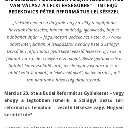
VAN VÁLASZ A LELKI ÉHSÉGÜKRE” – INTERJÚ
BEDEKOVICS PÉTER REFORMÁTUS LELKÉSSZEL
„Nekünk nem az a dolgunk, hogy a világ tempójában
hozzunk döntéseket, hanem imádság, igeolvasás, böjt és
bűnbánat útján” – fogalmazott Bedekovics Péter a 777-nek
adott interjújában. A lelkipásztor néhány hete a Szilágyi
Dezső téri református gyülekezet vezető lelkésze, így sok új
feladat vár rá, de a helyén érzi magát. Beszélgettünk vele a
fiatalok lemorzsolódásáról, az elmagányosodásról és az
abból való kiutakról, a lelkészhiányról, illetve arról is, mit
tanulhatunk a házasság által Istenről.
Március 20. óta a Budai Református Gyülekezet – vagy
ahogy a legtöbben ismerik, a Szilágyi Dezső téri
református templom – vezető lelkésze vagy. Hogyan
kerültél ide?