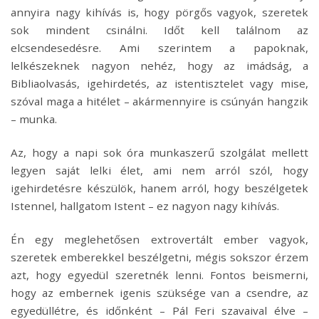
annyira nagy kihívás is, hogy pörgős vagyok, szeretek
sok mindent csinálni. Időt kell találnom az
elcsendesedésre. Ami szerintem a papoknak,
lelkészeknek nagyon nehéz, hogy az imádság, a
Bibliaolvasás, igehirdetés, az istentisztelet vagy mise,
szóval maga a hitélet – akármennyire is csúnyán hangzik
– munka.
Az, hogy a napi sok óra munkaszerű szolgálat mellett
legyen saját lelki élet, ami nem arról szól, hogy
igehirdetésre készülök, hanem arról, hogy beszélgetek
Istennel, hallgatom Istent – ez nagyon nagy kihívás.
Én egy meglehetősen extrovertált ember vagyok,
szeretek emberekkel beszélgetni, mégis sokszor érzem
azt, hogy egyedül szeretnék lenni. Fontos beismerni,
hogy az embernek igenis szüksége van a csendre, az
egyedüllétre, és időnként – Pál Feri szavaival élve –