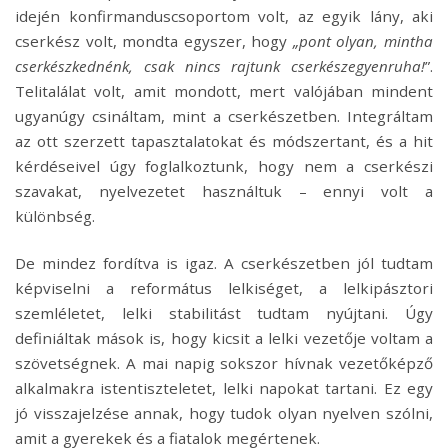
idején konfirmanduscsoportom volt, az egyik lány, aki
cserkész volt, mondta egyszer, hogy
„pont olyan, mintha
cserkészkednénk, csak nincs rajtunk cserkészegyenruha!
”.
Telitalálat volt, amit mondott, mert valójában mindent
ugyanúgy csináltam, mint a cserkészetben. Integráltam
az ott szerzett tapasztalatokat és módszertant, és a hit
kérdéseivel úgy foglalkoztunk, hogy nem a cserkészi
szavakat, nyelvezetet használtuk – ennyi volt a
különbség.
De mindez fordítva is igaz. A cserkészetben jól tudtam
képviselni a református lelkiséget, a lelkipásztori
szemléletet, lelki stabilitást tudtam nyújtani. Úgy
definiáltak mások is, hogy kicsit a lelki vezetője voltam a
szövetségnek. A mai napig sokszor hívnak vezetőképző
alkalmakra istentiszteletet, lelki napokat tartani. Ez egy
jó visszajelzése annak, hogy tudok olyan nyelven szólni,
amit a gyerekek és a fiatalok megértenek.