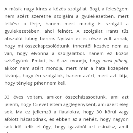
A másik nagy kincs a közös szolgálat. Bogi, a feleségem
nem azért szeretne szolgálni a gyülekezetben, mert
lelkész a férje, hanem mert mindig is szolgált a
gyülekezetében, ahol felnőtt. A szolgálat iránti tűz
abszolút lobog benne. Nyilván ez is része volt annak,
hogy mi összekapcsolódtunk. Innentől kezdve nem az
van, hogy elvonna a szolgálatból, hanem ez közös
szívügyünk. Emiatt, ha ő azt mondja, hogy
most pihenj
,
akkor nem azért mondja, mert már a háta közepére
kívánja, hogy én szolgálok, hanem azért, mert azt látja,
hogy tényleg pihennem kell.
33 éves voltam, amikor összeházasodtunk, ami azt
jelenti, hogy 15 évet éltem agglegényként, ami azért elég
sok. Ma ez jellemző a fiatalokra, hogy 30 körül vagy
afölött házasodnak, és ebben az a nehéz, hogy nagyon
sok idő telik el úgy, hogy igazából azt csinálsz, amit