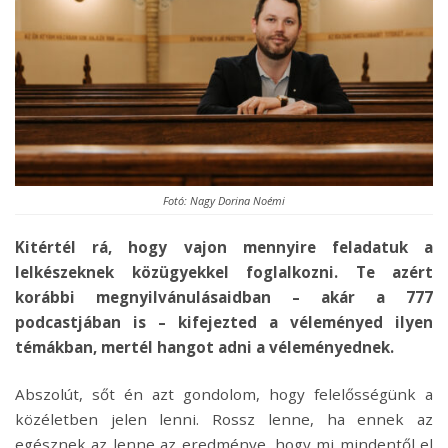
Fotó: Nagy Dorina Noémi
Kitértél rá, hogy vajon mennyire feladatuk a
lelkészeknek közügyekkel foglalkozni. Te azért
korábbi megnyilvánulásaidban – akár a 777
podcastjában is – kifejezted a véleményed ilyen
témákban, mertél hangot adni a véleményednek.
Abszolút, sőt én azt gondolom, hogy felelősségünk a
közéletben jelen lenni. Rossz lenne, ha ennek az
egésznek az lenne az eredménye, hogy mi mindentől el