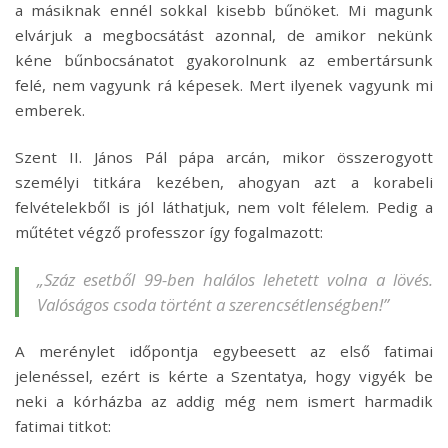
a másiknak ennél sokkal kisebb bűnöket. Mi magunk
elvárjuk a megbocsátást azonnal, de amikor nekünk
kéne bűnbocsánatot gyakorolnunk az embertársunk
felé, nem vagyunk rá képesek. Mert ilyenek vagyunk mi
emberek.
Szent II. János Pál pápa arcán, mikor összerogyott
személyi titkára kezében, ahogyan azt a korabeli
felvételekből is jól láthatjuk, nem volt félelem. Pedig a
műtétet végző professzor így fogalmazott:
„Száz esetből 99-ben halálos lehetett volna a lövés.
Valóságos csoda történt a szerencsétlenségben!”
A merénylet időpontja egybeesett az első fatimai
jelenéssel, ezért is kérte a Szentatya, hogy vigyék be
neki a kórházba az addig még nem ismert harmadik
fatimai titkot: