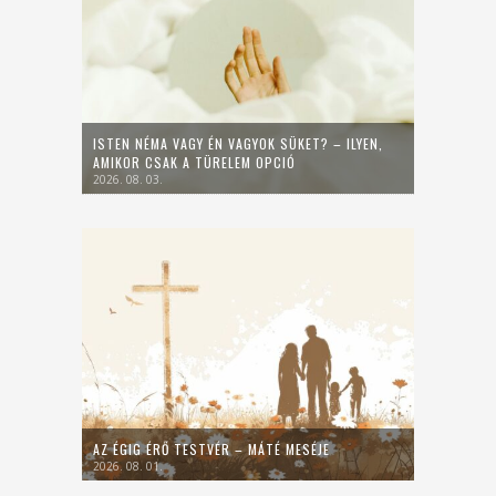
ISTEN NÉMA VAGY ÉN VAGYOK SÜKET? – ILYEN,
AMIKOR CSAK A TÜRELEM OPCIÓ
2026. 08. 03.
AZ ÉGIG ÉRŐ TESTVÉR – MÁTÉ MESÉJE
2026. 08. 01.