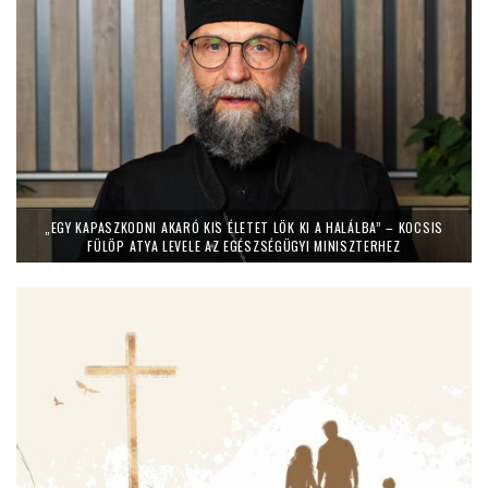
„EGY KAPASZKODNI AKARÓ KIS ÉLETET LÖK KI A HALÁLBA” – KOCSIS
FÜLÖP ATYA LEVELE AZ EGÉSZSÉGÜGYI MINISZTERHEZ