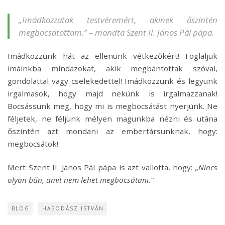
„Imádkozzatok testvéremért, akinek őszintén
megbocsátottam.” – mondta Szent II. János Pál pápa.
Imádkozzunk hát az ellenünk vétkezőkért! Foglaljuk
imáinkba mindazokat, akik megbántottak szóval,
gondolattal vagy cselekedettel! Imádkozzunk és legyünk
irgalmasok, hogy majd nekünk is irgalmazzanak!
Bocsássunk meg, hogy mi is megbocsátást nyerjünk. Ne
féljetek, ne féljünk mélyen magunkba nézni és utána
őszintén azt mondani az embertársunknak, hogy:
megbocsátok!
Mert Szent II. János Pál pápa is azt vallotta, hogy:
„
Nincs
olyan bűn, amit nem lehet megbocsátani.”
BLOG
HABODÁSZ ISTVÁN