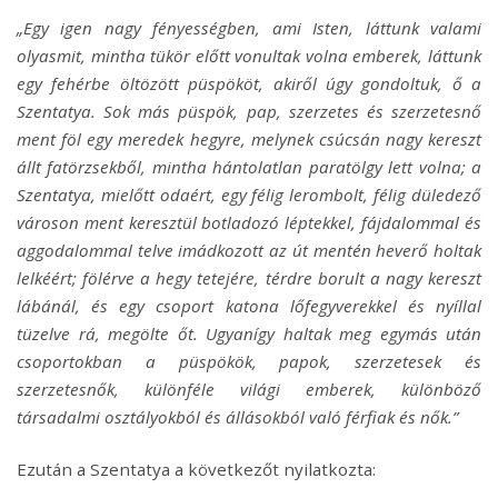
„Egy igen nagy fényességben, ami Isten, láttunk valami
olyasmit, mintha tükör előtt vonultak volna emberek, láttunk
egy fehérbe öltözött püspököt, akiről úgy gondoltuk, ő a
Szentatya. Sok más püspök, pap, szerzetes és szerzetesnő
ment föl egy meredek hegyre, melynek csúcsán nagy kereszt
állt fatörzsekből, mintha hántolatlan paratölgy lett volna; a
Szentatya, mielőtt odaért, egy félig lerombolt, félig düledező
városon ment keresztül botladozó léptekkel, fájdalommal és
aggodalommal telve imádkozott az út mentén heverő holtak
lelkéért; fölérve a hegy tetejére, térdre borult a nagy kereszt
lábánál, és egy csoport katona lőfegyverekkel és nyíllal
tüzelve rá, megölte őt. Ugyanígy haltak meg egymás után
csoportokban a püspökök, papok, szerzetesek és
szerzetesnők, különféle világi emberek, különböző
társadalmi osztályokból és állásokból való férfiak és nők.”
Ezután a Szentatya a következőt nyilatkozta: