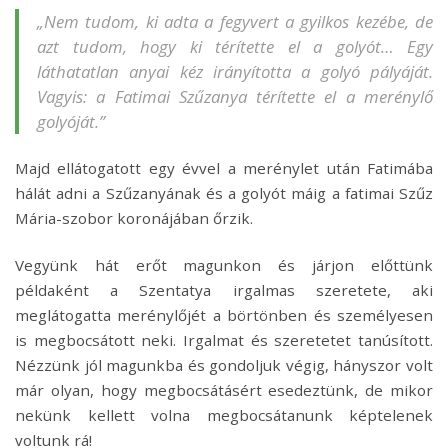
„Nem tudom, ki adta a fegyvert a gyilkos kezébe, de
azt tudom, hogy ki térítette el a golyót… Egy
láthatatlan anyai kéz irányította a golyó pályáját.
Vagyis: a Fatimai Szűzanya térítette el a merénylő
golyóját.”
Majd ellátogatott egy évvel a merénylet után Fatimába
hálát adni a Szűzanyának és a golyót máig a fatimai Szűz
Mária-szobor koronájában őrzik.
Vegyünk hát erőt magunkon és járjon előttünk
példaként a Szentatya irgalmas szeretete, aki
meglátogatta merénylőjét a börtönben és személyesen
is megbocsátott neki. Irgalmat és szeretetet tanúsított.
Nézzünk jól magunkba és gondoljuk végig, hányszor volt
már olyan, hogy megbocsátásért esedeztünk, de mikor
nekünk kellett volna megbocsátanunk képtelenek
voltunk rá!