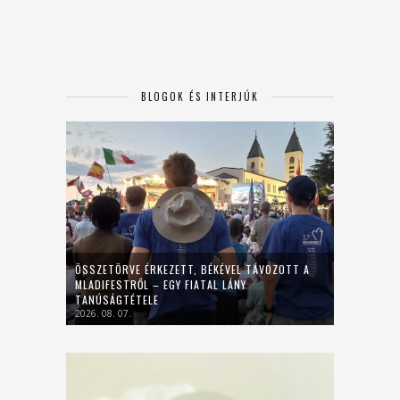
BLOGOK ÉS INTERJÚK
ÖSSZETÖRVE ÉRKEZETT, BÉKÉVEL TÁVOZOTT A
MLADIFESTRŐL – EGY FIATAL LÁNY
TANÚSÁGTÉTELE
2026. 08. 07.