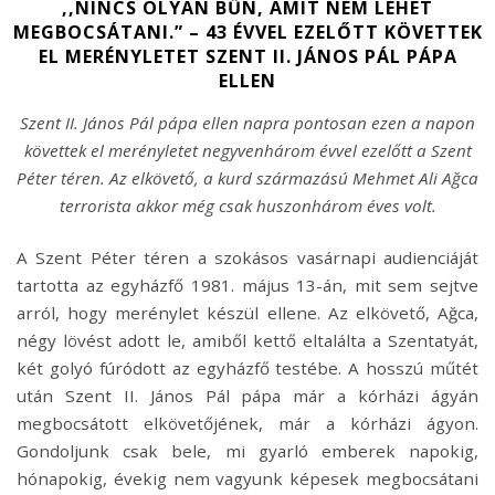
,,NINCS OLYAN BŰN, AMIT NEM LEHET
MEGBOCSÁTANI.” – 43 ÉVVEL EZELŐTT KÖVETTEK
EL MERÉNYLETET SZENT II. JÁNOS PÁL PÁPA
ELLEN
Szent II. János Pál pápa ellen napra pontosan ezen a napon
követtek el merényletet negyvenhárom évvel ezelőtt a Szent
Péter téren. Az elkövető, a kurd származású Mehmet Ali Ağca
terrorista akkor még csak huszonhárom éves volt.
A Szent Péter téren a szokásos vasárnapi audienciáját
tartotta az egyházfő 1981. május 13-án, mit sem sejtve
arról, hogy merénylet készül ellene. Az elkövető, Ağca,
négy lövést adott le, amiből kettő eltalálta a Szentatyát,
két golyó fúródott az egyházfő testébe. A hosszú műtét
után Szent II. János Pál pápa már a kórházi ágyán
megbocsátott elkövetőjének, már a kórházi ágyon.
Gondoljunk csak bele, mi gyarló emberek napokig,
hónapokig, évekig nem vagyunk képesek megbocsátani