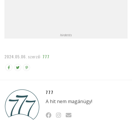
hirdetés
2024.05.06.
szerző:
777
777
A hit nem magánügy!