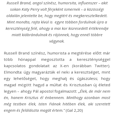
Russell Brand, angol színész, humorsita, influenszer – akit
sokan Katy Perry volt férjeként ismernek – a közösségi
oldalán jelentette be, hogy megtért és megkeresztelkedett.
Mint mondta, rajta kívül is egyre többen fordulnak újra a
kereszténység felé, ahogy a mai kor kiüresedett értékrendje
miatt kiábrándulnak és rájönnek, hogy ennél többre
vágynak.
Russell Brand színész, humorista a megtérése előtt már
több hónappal megosztotta a kereszténységgel
kapcsolatos gondolatait az X-en (korábban Twitter).
Elmondta: úgy magyarázták el neki a keresztséget, mint
egy lehetőséget, hogy meghalj és újjászüless; hogy
magad mögött hagyd a múltat és Krisztusban új életed
legyen – ahogy Pál apostol fogalmazott:
„Élek, de már nem
én, hanem Krisztus él énbennem. Minthogy azonban most
még testben élek, Isten Fiának hitében élek, aki szeretett
engem és feláldozta magát értem.”
(Gal 2,20)