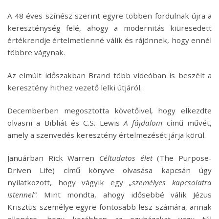
A 48 éves színész szerint egyre többen fordulnak újra a
kereszténység felé, ahogy a modernitás kiüresedett
értékrendje értelmetlenné válik és rájönnek, hogy ennél
többre vágynak.
Az elmúlt időszakban Brand több videóban is beszélt a
keresztény hithez vezető lelki útjáról.
Decemberben megosztotta követőivel, hogy elkezdte
olvasni a Bibliát és C.S. Lewis
A fájdalom
című művét,
amely a szenvedés keresztény értelmezését járja körül.
Januárban Rick Warren
Céltudatos élet
(The Purpose-
Driven Life) című könyve olvasása kapcsán úgy
nyilatkozott, hogy vágyik egy
„személyes kapcsolatra
Istennel”
. Mint mondta, ahogy idősebbé válik Jézus
Krisztus személye egyre fontosabb lesz számára, annak
ellenére, hogy korábban az egyházakat vagy túl