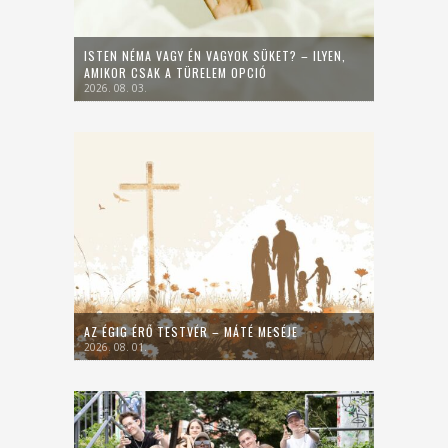
ISTEN NÉMA VAGY ÉN VAGYOK SÜKET? – ILYEN,
AMIKOR CSAK A TÜRELEM OPCIÓ
2026. 08. 03.
AZ ÉGIG ÉRŐ TESTVÉR – MÁTÉ MESÉJE
2026. 08. 01.