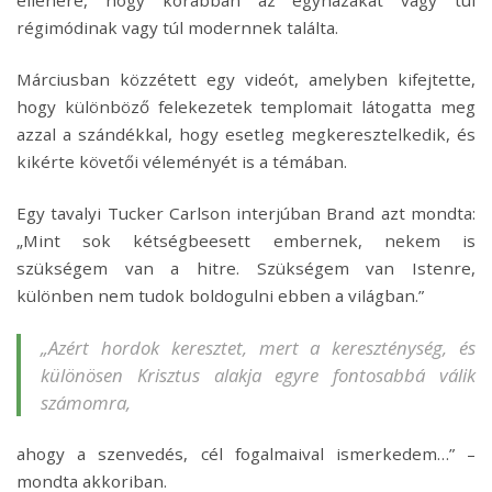
régimódinak vagy túl modernnek találta.
Márciusban közzétett egy videót, amelyben kifejtette,
hogy különböző felekezetek templomait látogatta meg
azzal a szándékkal, hogy esetleg megkeresztelkedik, és
kikérte követői véleményét is a témában.
Egy tavalyi Tucker Carlson interjúban Brand azt mondta:
„Mint sok kétségbeesett embernek, nekem is
szükségem van a hitre. Szükségem van Istenre,
különben nem tudok boldogulni ebben a világban.”
„Azért hordok keresztet, mert a kereszténység, és
különösen Krisztus alakja egyre fontosabbá válik
számomra,
ahogy a szenvedés, cél fogalmaival ismerkedem…” –
mondta akkoriban.