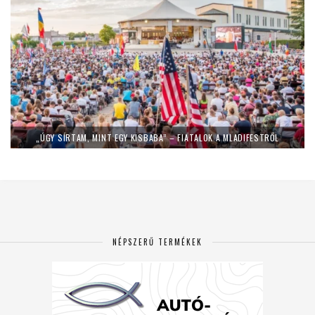
„ÚGY SÍRTAM, MINT EGY KISBABA” – FIATALOK A MLADIFESTRŐL
NÉPSZERŰ TERMÉKEK