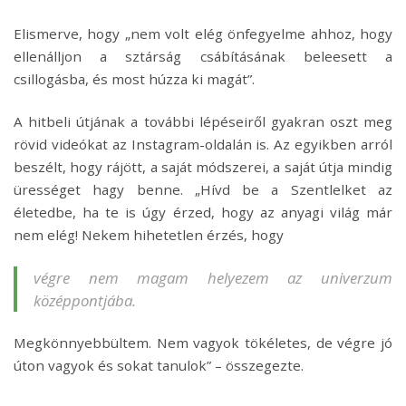
Elismerve, hogy „nem volt elég önfegyelme ahhoz, hogy
ellenálljon a sztárság csábításának beleesett a
csillogásba, és most húzza ki magát”.
A hitbeli útjának a további lépéseiről gyakran oszt meg
rövid videókat az Instagram-oldalán is. Az egyikben arról
beszélt, hogy rájött, a saját módszerei, a saját útja mindig
ürességet hagy benne. „Hívd be a Szentlelket az
életedbe, ha te is úgy érzed, hogy az anyagi világ már
nem elég! Nekem hihetetlen érzés, hogy
végre nem magam helyezem az univerzum
középpontjába.
Megkönnyebbültem. Nem vagyok tökéletes, de végre jó
úton vagyok és sokat tanulok” – összegezte.