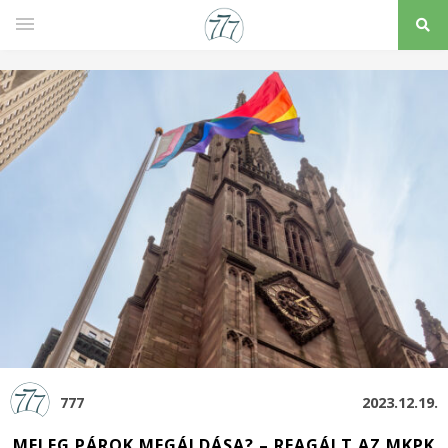
777
2023.12.19.
MELEG PÁROK MEGÁLDÁSA? – REAGÁLT AZ MKPK