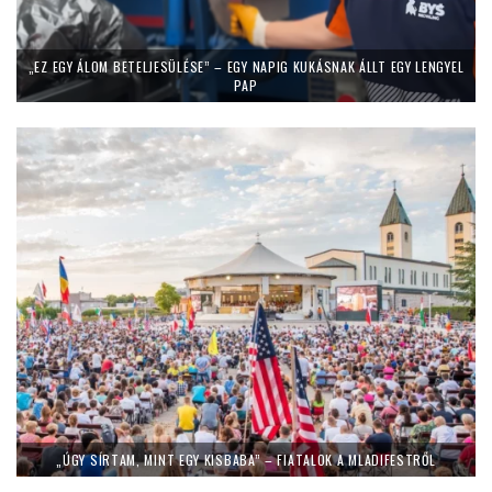
„EZ EGY ÁLOM BETELJESÜLÉSE” – EGY NAPIG KUKÁSNAK ÁLLT EGY LENGYEL
PAP
„ÚGY SÍRTAM, MINT EGY KISBABA” – FIATALOK A MLADIFESTRŐL