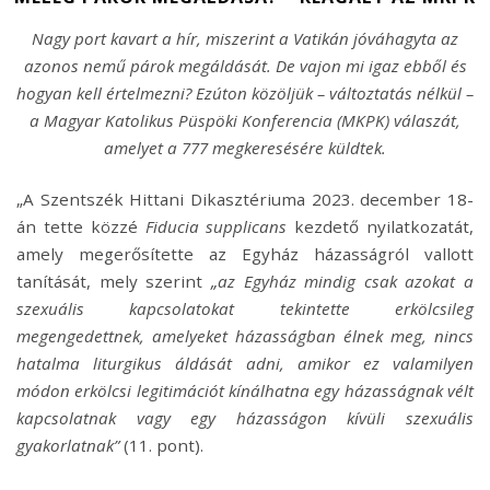
Nagy port kavart a hír, miszerint a Vatikán jóváhagyta az
azonos nemű párok megáldását. De vajon mi igaz ebből és
hogyan kell értelmezni? Ezúton közöljük – változtatás nélkül –
a Magyar Katolikus Püspöki Konferencia (MKPK) válaszát,
amelyet a 777 megkeresésére küldtek.
„A Szentszék Hittani Dikasztériuma 2023. december 18-
án tette közzé
Fiducia supplicans
kezdető nyilatkozatát,
amely megerősítette az Egyház házasságról vallott
tanítását, mely szerint
„az Egyház mindig csak azokat a
szexuális kapcsolatokat tekintette erkölcsileg
megengedettnek, amelyeket házasságban élnek meg, nincs
hatalma liturgikus áldását adni, amikor ez valamilyen
módon erkölcsi legitimációt kínálhatna egy házasságnak vélt
kapcsolatnak vagy egy házasságon kívüli szexuális
gyakorlatnak”
(11. pont).