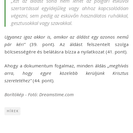
„ezt az áldást soha nem lehet az polgári esküvői
szertartással egyidejűleg vagy ahhoz kapcsolódóan
végezni, sem pedig az esküvőn használatos ruhákkal,
gesztusokkal vagy szavakkal.
Ugyanez igaz akkor is, amikor az áldást egy azonos nemű
pár kéri”
(39. pont). Az áldást felszentelt szolga
bölcsességére és belátásra bízza a nyilatkozat (41. pont).
Ahogy a dokumentum fogalmaz, minden áldás
„meghívás
arra, hogy egyre közelebb kerüljünk Krisztus
szeretetéhez”
(44. pont).
Borítókép - Fotó: Dreamstime.com
HÍREK