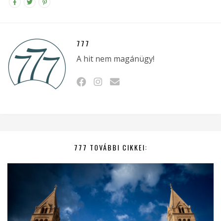
777
A hit nem magánügy!
777 TOVÁBBI CIKKEI: