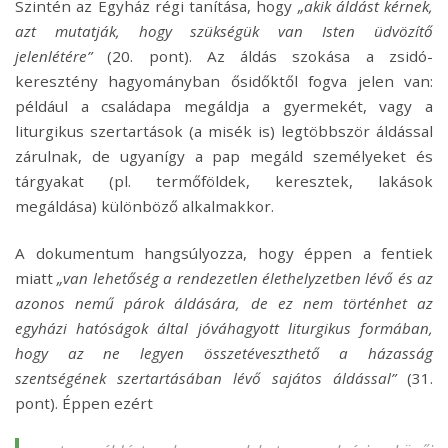
Szintén az Egyház régi tanítása, hogy
„akik áldást kérnek,
azt mutatják, hogy szükségük van Isten üdvözítő
jelenlétére”
(20. pont). Az áldás szokása a zsidó-
keresztény hagyományban ősidőktől fogva jelen van:
például a családapa megáldja a gyermekét, vagy a
liturgikus szertartások (a misék is) legtöbbször áldással
zárulnak, de ugyanígy a pap megáld személyeket és
tárgyakat (pl. termőföldek, keresztek, lakások
megáldása) különböző alkalmakkor.
A dokumentum hangsúlyozza, hogy éppen a fentiek
miatt
„van lehetőség a rendezetlen élethelyzetben lévő és az
azonos nemű párok áldására, de ez nem történhet az
egyházi hatóságok által jóváhagyott liturgikus formában,
hogy az ne legyen összetéveszthető a házasság
szentségének szertartásában lévő sajátos áldással”
(31.
pont). Éppen ezért