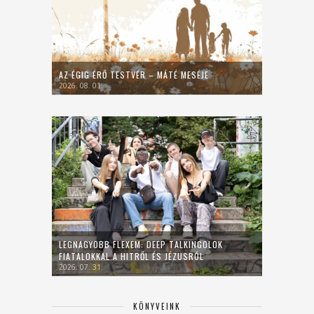
AZ ÉGIG ÉRŐ TESTVÉR – MÁTÉ MESÉJE
2026. 08. 01.
LEGNAGYOBB FLEXEM: DEEP TALKINGOLOK
FIATALOKKAL A HITRŐL ÉS JÉZUSRÓL
2026. 07. 31.
KÖNYVEINK