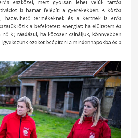
rős eszközei, mert gyorsan lehet velük tartós
tivációt is hamar felépíti a gyerekekben. A közös
át, hazavihető termékeknek és a kertnek is erős
szatükrözik a befektetett energiát: ha elültetem és
 nő ki; ráadásul, ha közösen csináljuk, könnyebben
. Igyekszünk ezeket beépíteni a mindennapokba és a