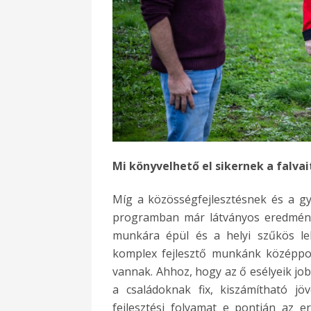
Mi könyvelhető el sikernek a falva
Míg a közösségfejlesztésnek és a g
programban már látványos eredményei
munkára épül és a helyi szűkös leh
komplex fejlesztő munkánk középpon
vannak. Ahhoz, hogy az ő esélyeik jo
a családoknak fix, kiszámítható j
fejlesztési folyamat e pontján az e