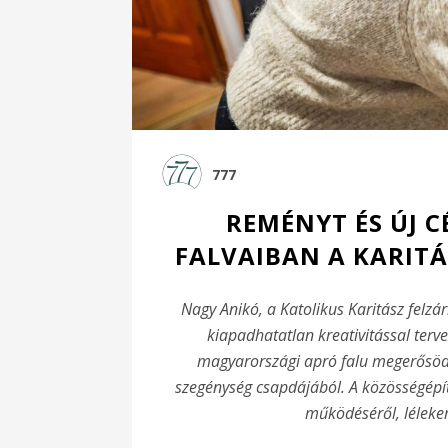
777
REMÉNYT ÉS ÚJ 
FALVAIBAN A KARITÁ
Nagy Anikó, a Katolikus Karitász felz
kiapadhatatlan kreativitással terv
magyarországi apró falu megerősödö
szegénység csapdájából. A közösségépíté
működéséről, léleke