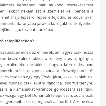
lalkozás keretében már működő tésztakészítést
teni, akkor nekem azt a szemlélet kell behozni a
ehet majd lépésről lépésre fejlődni, és idővel akár
Kéthetente Baranyába járok a kollégákhoz és ilyenkor
fejlődni, igazi csapatmunkában.
zó településeken?
-csapdában élnek az emberek, ami egyre csak húzza
ósan beszűkülnek, akkor a remény is és az igény is
egkerülhetetlen probléma, hogy a közlekedés nem
mberek jórészt el vannak zárva a közszolgáltatástól
l és este van egy-egy Volán-járat, kvázi iskolabusz.
vel tudnak csak eljutni: táborba, sportversenyre,
zásra, a kismamákat várandós gondozásra szállítjuk,
ox vizsga egy Dél-Dunántúli településen, oda is csak
lu gyerekeit, akik rajonganak a sportért. A zene és a