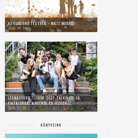
AZ ÉGIG ÉRŐ TESTVÉR – MÁTÉ MESÉJE
2026. 08. 01.
LEGNAGYOBB FLEXEM: DEEP TALKINGOLOK
FIATALOKKAL A HITRŐL ÉS JÉZUSRÓL
2026. 07. 31.
KÖNYVEINK