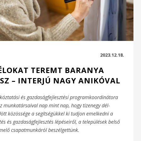
2023.12.18.
CÉLOKAT TEREMT BARANYA
SZ – INTERJÚ NAGY ANIKÓVAL
árkóztatási és gazdaságfejlesztési programkoordinátora
ez munkatársaival nap mint nap, hogy tizenegy dél-
tt közössége a segítségükkel ki tudjon emelkedni a
s és gazdaságfejlesztés lépéseiről, a települések belső
melő csapatmunkáról beszélgettünk.