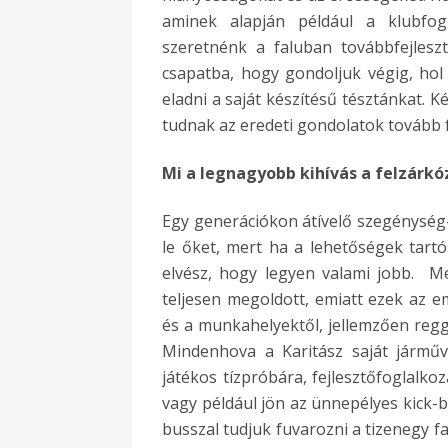
aminek alapján például a klubfog
szeretnénk a faluban továbbfejlesz
csapatba, hogy gondoljuk végig, hol l
eladni a saját készítésű tésztánkat. 
tudnak az eredeti gondolatok tovább 
Mi a legnagyobb kihívás a felzárkó
Egy generációkon átívelő szegénység
le őket, mert ha a lehetőségek tart
elvész, hogy legyen valami jobb. M
teljesen megoldott, emiatt ezek az e
és a munkahelyektől, jellemzően regge
Mindenhova a Karitász saját járművé
játékos tízpróbára, fejlesztőfoglalko
vagy például jön az ünnepélyes kick-b
busszal tudjuk fuvarozni a tizenegy fa