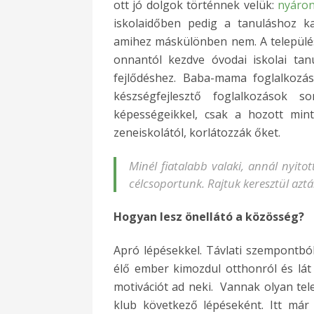
ott jó dolgok történnek velük:
nyáron
iskolaidőben pedig a tanuláshoz k
amihez máskülönben nem. A települé
onnantól kezdve óvodai iskolai tan
fejlődéshez. Baba-mama foglalkozás
készségfejlesztő foglalkozások
képességeikkel, csak a hozott mi
zeneiskolától, korlátozzák őket.
Minél fiatalabb valaki, annál nyitot
célcsoportunk. Rajtuk keresztül aztán
Hogyan lesz önellátó a közösség?
Apró lépésekkel. Távlati szempontból
élő ember kimozdul otthonról és lát v
motivációt ad neki. Vannak olyan tele
klub következő lépéseként. Itt már 