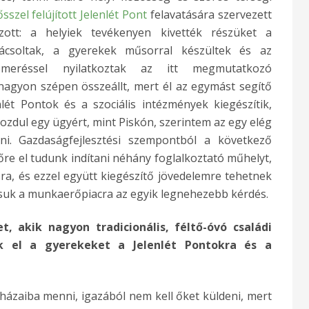
ősszel felújított Jelenlét Pont
felavatására szervezett
ott: a helyiek tevékenyen kivették részüket a
rkácsoltak, a gyerekek műsorral készültek és az
smeréssel nyilatkoztak az itt megmutatkozó
nagyon szépen összeállt, mert él az egymást segítő
nlét Pontok és a szociális intézmények kiegészítik,
zdul egy ügyért, mint Piskón, szerintem az egy elég
ni. Gazdaságfejlesztési szempontból a következő
vőre el tudunk indítani néhány foglalkoztató műhelyt,
ra, és ezzel együtt kiegészítő jövedelemre tehetnek
álásuk a munkaerőpiacra az egyik legnehezebb kérdés.
 akik nagyon tradicionális, féltő-óvó családi
k el a gyerekeket a Jelenlét Pontokra és a
házaiba menni, igazából nem kell őket küldeni, mert