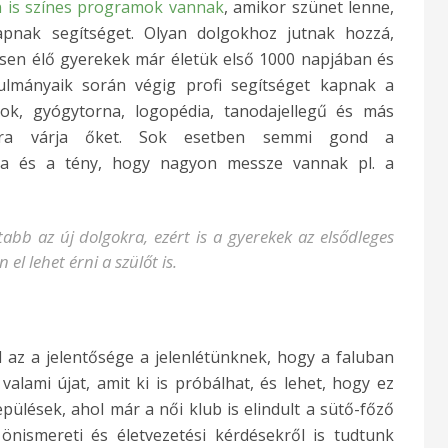
 is színes programok vannak
, amikor szünet lenne,
apnak segítséget. Olyan dolgokhoz jutnak hozzá,
sen élő gyerekek már életük első 1000 napjában és
ulmányaik során végig profi segítséget kapnak a
ok, gyógytorna, logopédia, tanodajellegű és más
 sora várja őket. Sok esetben semmi gond a
nta és a tény, hogy nagyon messze vannak pl. a
tabb az új dolgokra, ezért is a gyerekek az elsődleges
 el lehet érni a szülőt is.
 az a jelentősége a jelenlétünknek, hogy a faluban
alami újat, amit ki is próbálhat, és lehet, hogy ez
pülések, ahol már a női klub is elindult a sütő-főző
önismereti és életvezetési kérdésekről is tudtunk