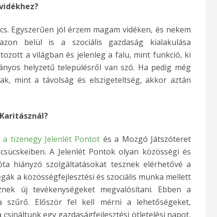
 vidékhez?
ncs. Egyszerűen jól érzem magam vidéken, és nekem
azon belül is a szociális gazdaság kialakulása
ott a világban és jelenleg a falu, mint funkció, ki
ányos helyzetű településről van szó. Ha pedig még
k, mint a távolság és elszigeteltség, akkor aztán
Karitásznál?
k
a tizenegy Jelenlét Pontot
és a Mozgó Játszóteret
csücskeiben. A Jelenlét Pontok olyan közösségi és
óta hiányzó szolgáltatásokat tesznek elérhetővé a
gák a közösségfejlesztési és szociális munka mellett
znek új tevékenységeket megvalósítani. Ebben a
 szűrő. Először fel kell mérni a lehetőségeket,
csináltunk egy gazdaságfejlesztési ötletelési napot,