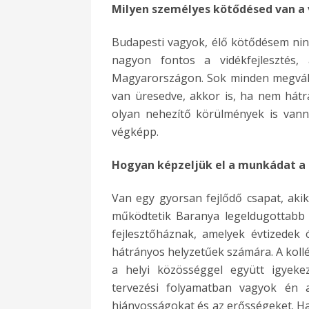
Milyen személyes kötődésed van a
Budapesti vagyok, élő kötődésem ni
nagyon fontos a vidékfejlesztés, 
Magyarországon. Sok minden megváltoz
van üresedve, akkor is, ha nem hátr
olyan nehezítő körülmények is vanna
végképp.
Hogyan képzeljük el a munkádat a 
Van egy gyorsan fejlődő csapat, aki
működtetik Baranya legeldugottabb 
fejlesztőháznak, amelyek évtizedek 
hátrányos helyzetűek számára. A kollé
a helyi közösséggel együtt igyeke
tervezési folyamatban vagyok én a
hiányosságokat és az erősségeket. Ha 