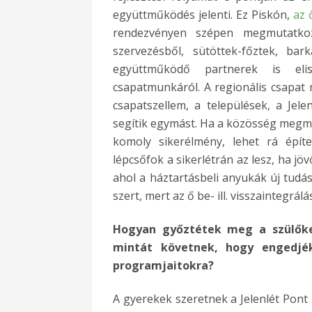
együttműködés jelenti. Ez Piskón,
az 
rendezvényen szépen megmutatkoz
szervezésből, sütöttek-főztek, ba
együttműködő partnerek is eli
csapatmunkáról. A regionális csapat 
csapatszellem, a települések, a Jele
segítik egymást. Ha a közösség megmo
komoly sikerélmény, lehet rá építe
lépcsőfok a sikerlétrán az lesz, ha jö
ahol a háztartásbeli anyukák új tudás
szert, mert az ő be- ill. visszaintegr
Hogyan győztétek meg a szülőket,
mintát követnek, hogy engedjé
programjaitokra?
A gyerekek szeretnek a Jelenlét Pont 