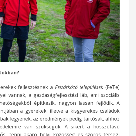
itokban?
yerekek fejlesztésnek a
Felzárkózó települések
(FeTe)
 vannak, a gazdaságfejlesztési láb, ami szociális
etőségekből építkezik, nagyon lassan fejlődik. A
tjában a gyerekek, illetve a kisgyerekes családok
bbak legyenek, az eredmények pedig tartósak, ahhoz
övedelemre van szükségük. A sikert a hosszútávú
rős, tenni akaró helyi közösség és szoros térségi