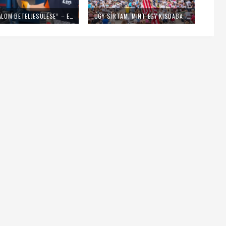
„EZ EGY ÁLOM BETELJESÜLÉSE” – EGY NAPIG KUKÁSNAK ÁLLT EGY LENGYEL PAP
„ÚGY SÍRTAM, MINT EGY KISBABA” – FIATALOK A MLADIFESTRŐL