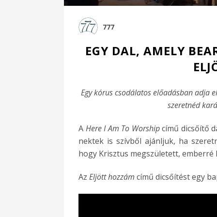
777
EGY DAL, AMELY BE
ELJ
Egy kórus csodálatos előadásban adja el
szeretnéd karác
A
Here I Am To Worship
című dicsőítő d
nektek is szívből ajánljuk, ha szeret
hogy Krisztus megszületett, emberré l
Az
Eljött hozzám
című dicsőítést egy ba