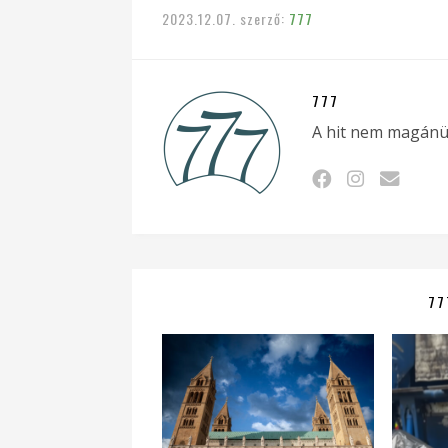
2023.12.07.
szerző:
777
777
A hit nem magánü
77