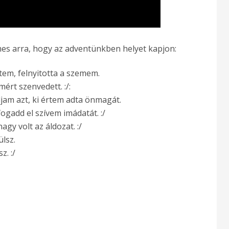
es arra, hogy az adventünkben helyet kapjon:
tem, felnyitotta a szemem.
ért szenvedett. :/:
djam azt, ki értem adta önmagát.
ogadd el szívem imádatát. :/
gy volt az áldozat. :/
lsz.
. :/