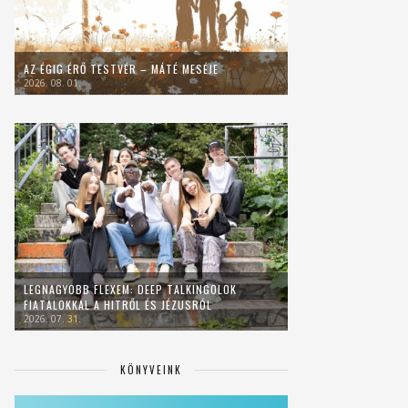
AZ ÉGIG ÉRŐ TESTVÉR – MÁTÉ MESÉJE
2026. 08. 01.
LEGNAGYOBB FLEXEM: DEEP TALKINGOLOK
FIATALOKKAL A HITRŐL ÉS JÉZUSRÓL
2026. 07. 31.
KÖNYVEINK