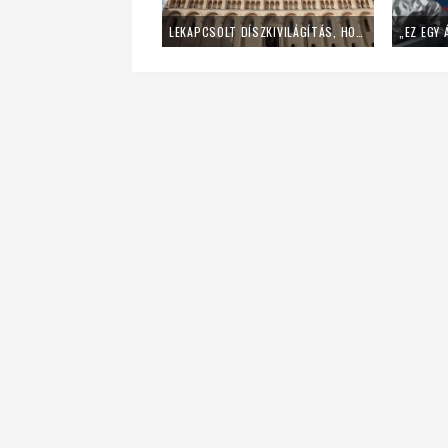
LEKAPCSOLT DÍSZKIVILÁGÍTÁS, HOME OFFICE – ÍGY SPÓROL AZ ENERGIÁVAL A PÉCSI EGYHÁZMEGYE