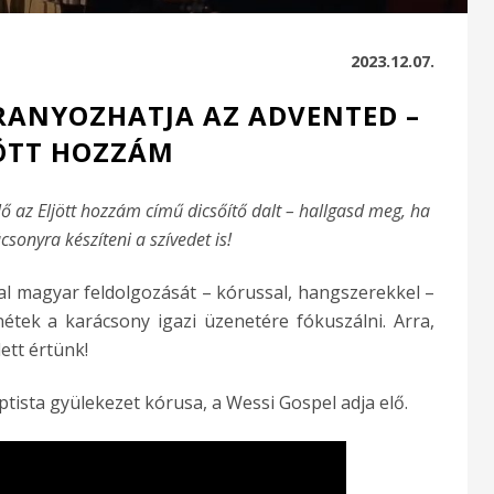
2023.12.07.
ARANYOZHATJA AZ ADVENTED –
ÖTT HOZZÁM
ő az Eljött hozzám című dicsőítő dalt – hallgasd meg, ha
sonyra készíteni a szívedet is!
al magyar feldolgozását – kórussal, hangszerekkel –
nétek a karácsony igazi üzenetére fókuszálni. Arra,
ett értünk!
ptista gyülekezet kórusa, a Wessi Gospel adja elő.