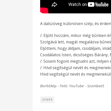
A dalszöveg különösen szép, és érdem
/: Eljött hozzám, mikor még bűnben él
Szolgává lett, magát megalázva bűneim
Eljöttem, hogy áldjam, csodáljam, imá
Csodálatos Isten, dicsőséges Bárány, f
/: Sosem fogom megtudni azt, milyen na
/: Hívd segítségül nevét és megmenekü
Hívd segítségül nevét és megmenekülsz
Borítókép - Fotó: YouTube - Szombat5
ZENÉK