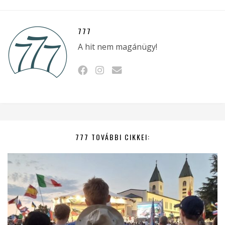
777
A hit nem magánügy!
777 TOVÁBBI CIKKEI: