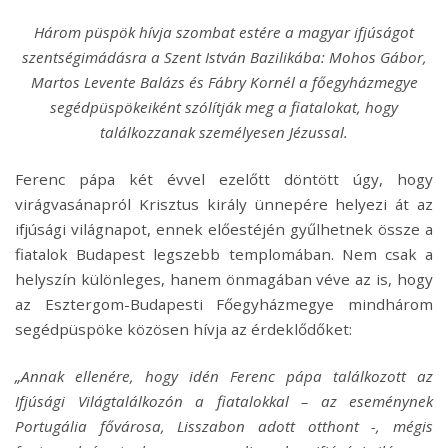
Három püspök hívja szombat estére a magyar ifjúságot
szentségimádásra a Szent István Bazilikába: Mohos Gábor,
Martos Levente Balázs és Fábry Kornél a főegyházmegye
segédpüspökeiként szólítják meg a fiatalokat, hogy
találkozzanak személyesen Jézussal.
Ferenc pápa két évvel ezelőtt döntött úgy, hogy
virágvasánapról Krisztus király ünnepére helyezi át az
ifjúsági világnapot, ennek előestéjén gyűlhetnek össze a
fiatalok Budapest legszebb templomában. Nem csak a
helyszín különleges, hanem önmagában véve az is, hogy
az Esztergom-Budapesti Főegyházmegye mindhárom
segédpüspöke közösen hívja az érdeklődőket:
„Annak ellenére, hogy idén Ferenc pápa találkozott az
Ifjúsági Világtalálkozón a fiatalokkal – az eseménynek
Portugália fővárosa, Lisszabon adott otthont -, mégis