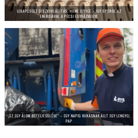
LEKAPCSOLT DÍSZKIVILÁGÍTÁS, HOME OFFICE – ÍGY SPÓROL AZ
ENERGIÁVAL A PÉCSI EGYHÁZMEGYE
„EZ EGY ÁLOM BETELJESÜLÉSE” – EGY NAPIG KUKÁSNAK ÁLLT EGY LENGYEL
PAP