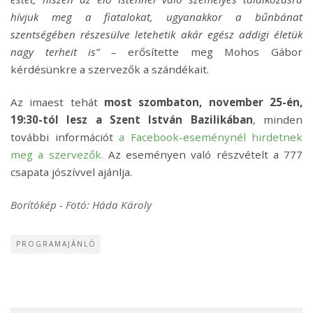
hívjuk meg a fiatalokat, ugyanakkor a bűnbánat
szentségében részesülve letehetik akár egész addigi életük
nagy terheit is” –
erősítette meg Mohos Gábor
kérdésünkre a szervezők a szándékait.
Az imaest tehát
most szombaton, november 25-én,
19:30-tól lesz a Szent István Bazilikában
, minden
további információt
a Facebook-eseménynél hirdetnek
meg a szervezők.
Az eseményen való részvételt a 777
csapata jószívvel ajánlja.
Borítókép - Fotó: Háda Károly
PROGRAMAJÁNLÓ