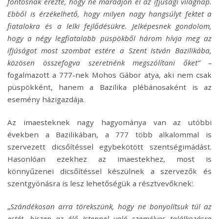
fontosnak érezte, hogy ne maradjon el az ifjúsági világnap.
Ebből is érzékelhető, hogy milyen nagy hangsúlyt fektet a
fiatalokra és a lelki fejlődésükre. Jelképesnek gondolom,
hogy a négy legfiatalabb püspökből három hívja meg az
ifjúságot most szombat estére a Szent István Bazilikába,
közösen összefogva szeretnénk megszólítani őket” –
fogalmazott a 777-nek Mohos Gábor atya, aki nem csak
püspökként, hanem a Bazilika plébánosaként is az
esemény házigazdája.
Az imaesteknek nagy hagyománya van az utóbbi
években a Bazilikában, a 777 több alkalommal is
szervezett dicsőítéssel egybekötött szentségimádást.
Hasonlóan ezekhez az imaestekhez, most is
könnyűzenei dicsőítéssel készülnek a szervezők és
szentgyónásra is lesz lehetőségük a résztvevőknek:
„
Szándékosan arra törekszünk, hogy ne bonyolítsuk túl az
estét, hiszen az élő Istennel való személyes találkozásra