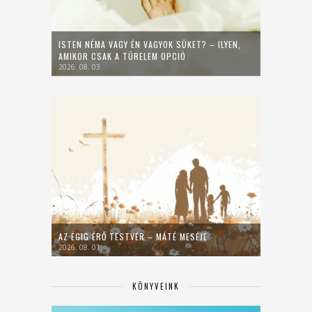
ISTEN NÉMA VAGY ÉN VAGYOK SÜKET? – ILYEN,
AMIKOR CSAK A TÜRELEM OPCIÓ
2026. 08. 03.
AZ ÉGIG ÉRŐ TESTVÉR – MÁTÉ MESÉJE
2026. 08. 01.
KÖNYVEINK