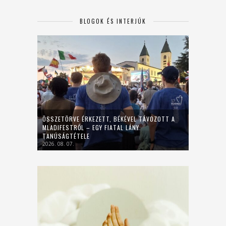
BLOGOK ÉS INTERJÚK
ÖSSZETÖRVE ÉRKEZETT, BÉKÉVEL TÁVOZOTT A
MLADIFESTRŐL – EGY FIATAL LÁNY
TANÚSÁGTÉTELE
2026. 08. 07.