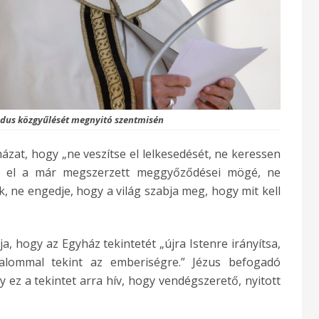
ódus közgyűlését megnyitó szentmisén
házat, hogy „ne veszítse el lelkesedését, ne keressen
on el a már megszerzett meggyőződései mögé, ne
ne engedje, hogy a világ szabja meg, hogy mit kell
a, hogy az Egyház tekintetét „újra Istenre irányítsa,
alommal tekint az emberiségre.” Jézus befogadó
y ez a tekintet arra hív, hogy vendégszerető, nyitott