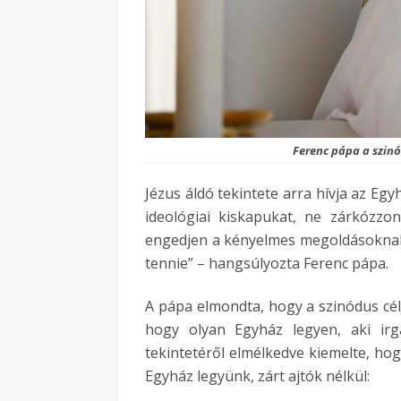
Ferenc pápa a szin
Jézus áldó tekintete arra hívja az Egy
ideológiai kiskapukat, ne zárkózz
engedjen a kényelmes megoldásoknak, 
tennie” – hangsúlyozta Ferenc pápa.
A pápa elmondta, hogy a szinódus célj
hogy olyan Egyház legyen, aki irg
tekintetéről elmélkedve kiemelte, hog
Egyház legyünk, zárt ajtók nélkül: