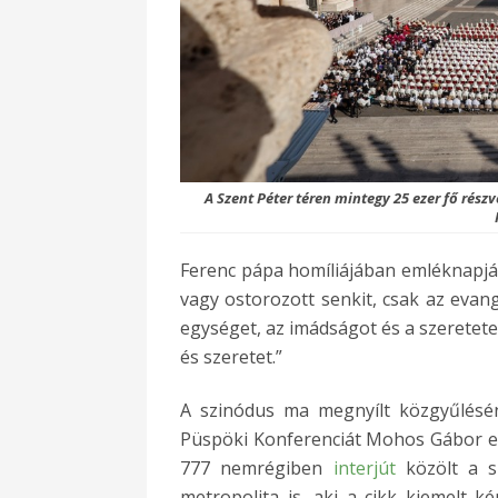
A Szent Péter téren mintegy 25 ezer fő rész
Ferenc pápa homíliájában emléknapján f
vagy ostorozott senkit, csak az evang
egységet, az imádságot és a szeretete
és szeretet.”
A szinódus ma megnyílt közgyűlésén
Püspöki Konferenciát Mohos Gábor es
777 nemrégiben
interjút
közölt a s
metropolita is, aki a cikk kiemelt ké