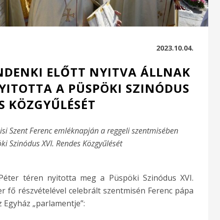
2023.10.04.
NDENKI ELŐTT NYITVA ÁLLNAK
YITOTTA A PÜSPÖKI SZINÓDUS
S KÖZGYŰLÉSÉT
isi Szent Ferenc emléknapján a reggeli szentmisében
ki Szinódus XVI. Rendes Közgyűlését
éter téren nyitotta meg a Püspöki Szinódus XVI.
r fő részvételével celebrált szentmisén Ferenc pápa
 Egyház „parlamentje”: