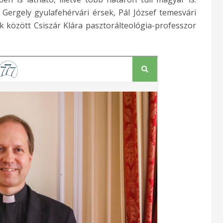
Gergely gyulafehérvári érsek, Pál József temesvári
 között Csiszár Klára pasztorálteológia-professzor