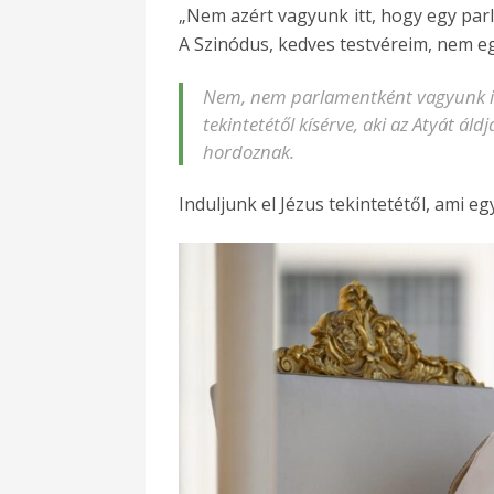
„Nem azért vagyunk itt, hogy egy par
A Szinódus, kedves testvéreim, nem eg
Nem, nem parlamentként vagyunk it
tekintetétől kísérve, aki az Atyát áld
hordoznak.
Induljunk el Jézus tekintetétől, ami eg