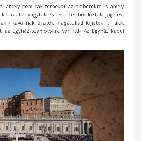
za, amely nem rak terheket az emberekre, s amely
ik fáradtak vagytok és terheket hordoztok, jöjjetek,
 akik távolinak érzitek magatokat! Jöjjetek, ti, akik
t: az Egyház számotokra van itt!« Az Egyház kapui