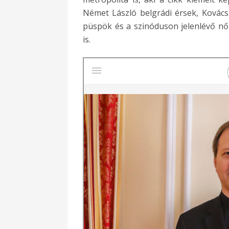
Német László belgrádi érsek, Kovács 
püspök és a szinóduson jelenlévő nők
is.