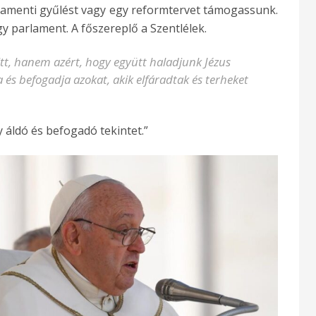
lamenti gyűlést vagy egy reformtervet támogassunk.
y parlament. A főszereplő a Szentlélek.
t, hanem azért, hogy együtt haladjunk Jézus
ja és befogadja azokat, akik elfáradtak és terheket
y áldó és befogadó tekintet.”