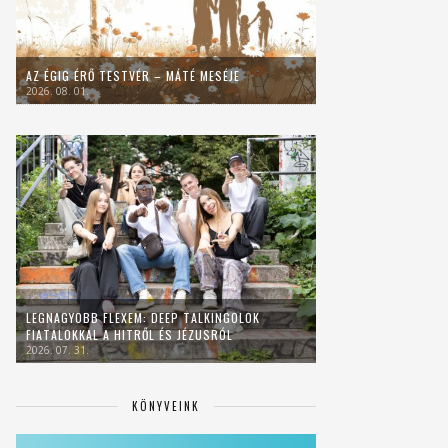
AZ ÉGIG ÉRŐ TESTVÉR – MÁTÉ MESÉJE
2026. 08. 01.
LEGNAGYOBB FLEXEM: DEEP TALKINGOLOK
FIATALOKKAL A HITRŐL ÉS JÉZUSRÓL
2026. 07. 31.
KÖNYVEINK