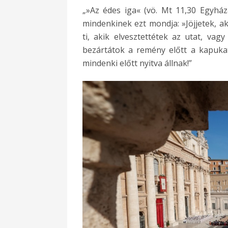
„»Az édes iga« (vö. Mt 11,30 Egyhá
mindenkinek ezt mondja: »Jöjjetek, ak
ti, akik elvesztettétek az utat, vagy
bezártátok a remény előtt a kapuka
mindenki előtt nyitva állnak!”