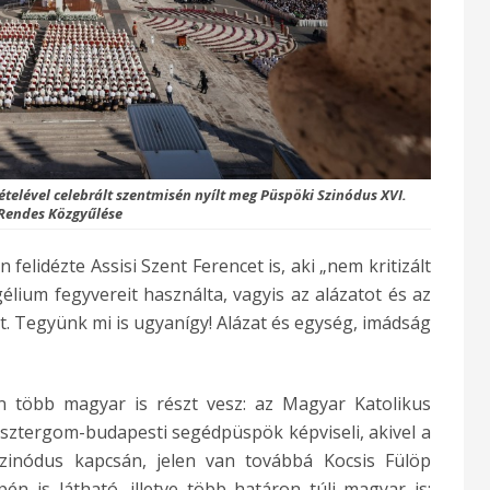
vételével celebrált szentmisén nyílt meg Püspöki Szinódus XVI.
Rendes Közgyűlése
elidézte Assisi Szent Ferencet is, aki „nem kritizált
élium fegyvereit használta, vagyis az alázatot és az
t. Tegyünk mi is ugyanígy! Alázat és egység, imádság
 több magyar is részt vesz: az Magyar Katolikus
ztergom-budapesti segédpüspök képviseli, akivel a
zinódus kapcsán, jelen van továbbá Kocsis Fülöp
pén is látható, illetve több határon túli magyar is: