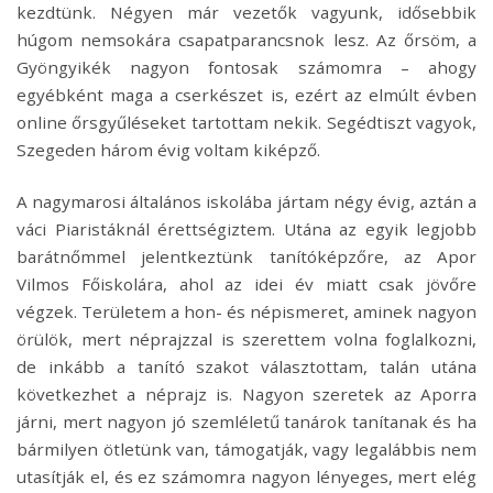
kezdtünk. Négyen már vezetők vagyunk, idősebbik
húgom nemsokára csapatparancsnok lesz. Az őrsöm, a
Gyöngyikék nagyon fontosak számomra – ahogy
egyébként maga a cserkészet is, ezért az elmúlt évben
online őrsgyűléseket tartottam nekik. Segédtiszt vagyok,
Szegeden három évig voltam kiképző.
A nagymarosi általános iskolába jártam négy évig, aztán a
váci Piaristáknál érettségiztem. Utána az egyik legjobb
barátnőmmel jelentkeztünk tanítóképzőre, az Apor
Vilmos Főiskolára, ahol az idei év miatt csak jövőre
végzek. Területem a hon- és népismeret, aminek nagyon
örülök, mert néprajzzal is szerettem volna foglalkozni,
de inkább a tanító szakot választottam, talán utána
következhet a néprajz is. Nagyon szeretek az Aporra
járni, mert nagyon jó szemléletű tanárok tanítanak és ha
bármilyen ötletünk van, támogatják, vagy legalábbis nem
utasítják el, és ez számomra nagyon lényeges, mert elég