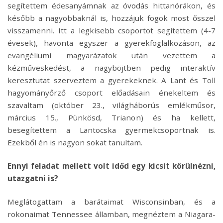
segítettem édesanyámnak az óvodás hittanórákon, és
később a nagyobbaknál is, hozzájuk fogok most ősszel
visszamenni. Itt a legkisebb csoportot segítettem (4-7
évesek), havonta egyszer a gyerekfoglalkozáson, az
evangéliumi magyarázatok után vezettem a
kézműveskedést, a nagyböjtben pedig interaktív
keresztutat szerveztem a gyerekeknek. A Lant és Toll
hagyományőrző csoport előadásain énekeltem és
szavaltam (október 23., világháborús emlékműsor,
március 15., Pünkösd, Trianon) és ha kellett,
besegítettem a Lantocska gyermekcsoportnak is.
Ezekből én is nagyon sokat tanultam.
Ennyi feladat mellett volt időd egy kicsit körülnézni,
utazgatni is?
Meglátogattam a barátaimat Wisconsinban, és a
rokonaimat Tennessee államban, megnéztem a Niagara-