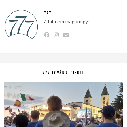
777
A hit nem magánügy!
777 TOVÁBBI CIKKEI: