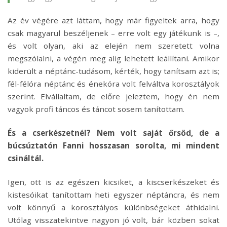
Az év végére azt láttam, hogy már figyeltek arra, hogy
csak magyarul beszéljenek – erre volt egy játékunk is –,
és volt olyan, aki az elején nem szeretett volna
megszólalni, a végén meg alig lehetett leállítani. Amikor
kiderült a néptánc-tudásom, kérték, hogy tanítsam azt is;
fél-félóra néptánc és énekóra volt felváltva korosztályok
szerint. Elvállaltam, de előre jeleztem, hogy én nem
vagyok profi táncos és táncot sosem tanítottam.
És a cserkészetnél? Nem volt saját őrsöd, de a
búcsúztatón Fanni hosszasan sorolta, mi mindent
csináltál.
Igen, ott is az egészen kicsiket, a kiscserkészeket és
kistesóikat tanítottam heti egyszer néptáncra, és nem
volt könnyű a korosztályos különbségeket áthidalni.
Utólag visszatekintve nagyon jó volt, bár közben sokat