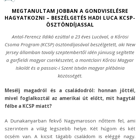
MEGTANULTAM JOBBAN A GONDVISELÉSRE
HAGYATKOZNI – BESZÉLGETÉS HADI LUCA KCSP-
ÖSZTÖNDÍJASSAL
Antal-Ferencz Ildikó ezúttal a 23 éves Lucával, a Kőrösi
Csoma Program (KCSP) ösztöndíjasával beszélgetett, aki New
Jersey államban tavaly szeptembertől idén júniusig segítette
a garfieldi magyar cserkészetet, a montclairi Kőrösi Magyar
Iskolát és a passaic-i Szent István magyar plébánia
közösségét.
Mesélj magadról és a családodról: honnan jöttél,
mivel foglalkoztál az amerikai út előtt, mit hagytál
félbe a KCSP miatt?
A Dunakanyarban fekvő Nagymaroson nőttem fel, ami
szerintem a világ legszebb helye. Két húgom és két
öcsém van. A kicsit tágabb családom is eléggé nagy.