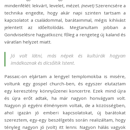
mindenfélét: lekvárt, levelet, mézet.
(nevet)
Szerencsére a
technika engedte, hogy akár napi szinten tartsam a
kapcsolatot a családommal, barátaimmal, mégis kihívást
jelentett az időeltolódás. Megtanultam jobban a
Gondviselésre hagyatkozni; főleg a rengeteg új kaland és
váratlan helyzet miatt.
Jó volt látni, más népek és kultúrák hogyan
imádkoznak és dicsőítik Istent.
Passaic-on eljártam a lengyel templomokba is misére,
voltunk egy gospel church-ben, és egyszer elutaztam
egy keresztény könnyűzenei koncertre. Ezek mind újra
és újra erőt adtak, ha már nagyon honvágyam volt.
Nagyon jó egyéni élményeim voltak, de a közösségben,
ahol igazán jó emberi kapcsolatokat, új barátokat
szereztem, egy-egy beszélgetés során realizáltam, hogy
tényleg nagyon jó (volt) itt lenni. Nagyon hálás vagyok