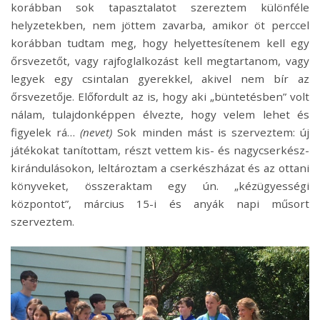
korábban sok tapasztalatot szereztem különféle
helyzetekben, nem jöttem zavarba, amikor öt perccel
korábban tudtam meg, hogy helyettesítenem kell egy
őrsvezetőt, vagy rajfoglalkozást kell megtartanom, vagy
legyek egy csintalan gyerekkel, akivel nem bír az
őrsvezetője. Előfordult az is, hogy aki „büntetésben” volt
nálam, tulajdonképpen élvezte, hogy velem lehet és
figyelek rá…
(nevet)
Sok minden mást is szerveztem: új
játékokat tanítottam, részt vettem kis- és nagycserkész-
kirándulásokon, leltároztam a cserkészházat és az ottani
könyveket, összeraktam egy ún. „kézügyességi
központot”, március 15-i és anyák napi műsort
szerveztem.