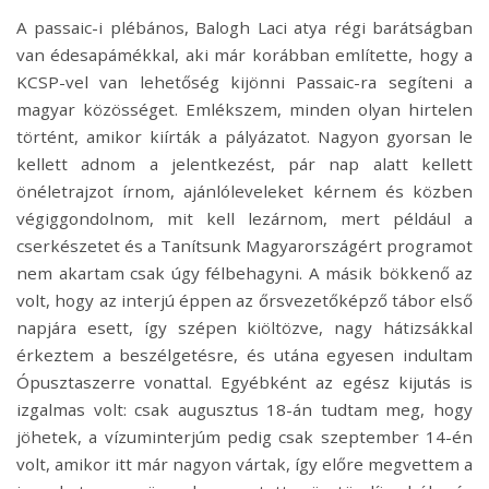
A passaic-i plébános, Balogh Laci atya régi barátságban
van édesapámékkal, aki már korábban említette, hogy a
KCSP-vel van lehetőség kijönni Passaic-ra segíteni a
magyar közösséget. Emlékszem, minden olyan hirtelen
történt, amikor kiírták a pályázatot. Nagyon gyorsan le
kellett adnom a jelentkezést, pár nap alatt kellett
önéletrajzot írnom, ajánlóleveleket kérnem és közben
végiggondolnom, mit kell lezárnom, mert például a
cserkészetet és a Tanítsunk Magyarországért programot
nem akartam csak úgy félbehagyni. A másik bökkenő az
volt, hogy az interjú éppen az őrsvezetőképző tábor első
napjára esett, így szépen kiöltözve, nagy hátizsákkal
érkeztem a beszélgetésre, és utána egyesen indultam
Ópusztaszerre vonattal. Egyébként az egész kijutás is
izgalmas volt: csak augusztus 18-án tudtam meg, hogy
jöhetek, a vízuminterjúm pedig csak szeptember 14-én
volt, amikor itt már nagyon vártak, így előre megvettem a