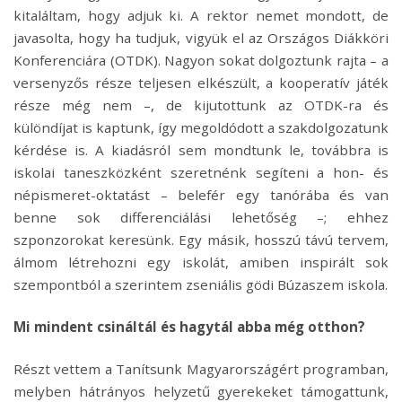
kitaláltam, hogy adjuk ki. A rektor nemet mondott, de
javasolta, hogy ha tudjuk, vigyük el az Országos Diákköri
Konferenciára (OTDK). Nagyon sokat dolgoztunk rajta – a
versenyzős része teljesen elkészült, a kooperatív játék
része még nem –, de kijutottunk az OTDK-ra és
különdíjat is kaptunk, így megoldódott a szakdolgozatunk
kérdése is. A kiadásról sem mondtunk le, továbbra is
iskolai taneszközként szeretnénk segíteni a hon- és
népismeret-oktatást – belefér egy tanórába és van
benne sok differenciálási lehetőség –; ehhez
szponzorokat keresünk. Egy másik, hosszú távú tervem,
álmom létrehozni egy iskolát, amiben inspirált sok
szempontból a szerintem zseniális gödi Búzaszem iskola.
Mi mindent csináltál és hagytál abba még otthon?
Részt vettem a Tanítsunk Magyarországért programban,
melyben hátrányos helyzetű gyerekeket támogattunk,