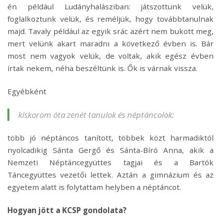
én például Ludányhalásziban: játszottunk velük,
foglalkoztunk velük, és reméljük, hogy továbbtanulnak
majd. Tavaly például az egyik srác azért nem bukott meg,
mert velünk akart maradni a következő évben is. Bár
most nem vagyok velük, de voltak, akik egész évben
írtak nekem, néha beszéltünk is. Ők is várnak vissza.
Egyébként
kiskorom óta zenét tanulok és néptáncolok:
több jó néptáncos tanított, többek közt harmadiktól
nyolcadikig Sánta Gergő és Sánta-Bíró Anna, akik a
Nemzeti Néptáncegyüttes tagjai és a Bartók
Táncegyüttes vezetői lettek. Aztán a gimnázium és az
egyetem alatt is folytattam helyben a néptáncot.
Hogyan jött a KCSP gondolata?