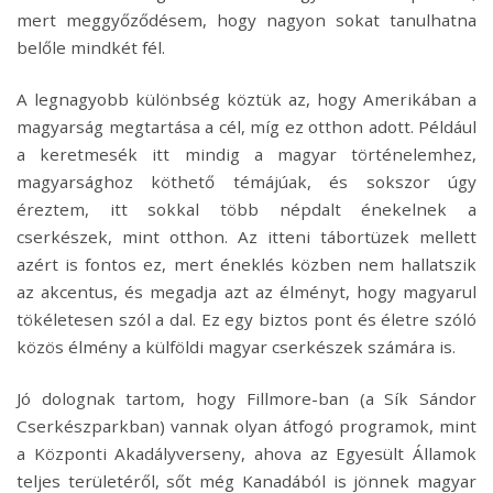
mert meggyőződésem, hogy nagyon sokat tanulhatna
belőle mindkét fél.
A legnagyobb különbség köztük az, hogy Amerikában a
magyarság megtartása a cél, míg ez otthon adott. Például
a keretmesék itt mindig a magyar történelemhez,
magyarsághoz köthető témájúak, és sokszor úgy
éreztem, itt sokkal több népdalt énekelnek a
cserkészek, mint otthon. Az itteni tábortüzek mellett
azért is fontos ez, mert éneklés közben nem hallatszik
az akcentus, és megadja azt az élményt, hogy magyarul
tökéletesen szól a dal. Ez egy biztos pont és életre szóló
közös élmény a külföldi magyar cserkészek számára is.
Jó dolognak tartom, hogy Fillmore-ban (a Sík Sándor
Cserkészparkban) vannak olyan átfogó programok, mint
a Központi Akadályverseny, ahova az Egyesült Államok
teljes területéről, sőt még Kanadából is jönnek magyar