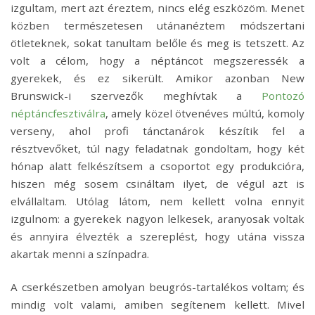
izgultam, mert azt éreztem, nincs elég eszközöm. Menet
közben természetesen utánanéztem módszertani
ötleteknek, sokat tanultam belőle és meg is tetszett. Az
volt a célom, hogy a néptáncot megszeressék a
gyerekek, és ez sikerült. Amikor azonban New
Brunswick-i szervezők meghívtak a
Pontozó
néptáncfesztiválra
, amely közel ötvenéves múltú, komoly
verseny, ahol profi tánctanárok készítik fel a
résztvevőket, túl nagy feladatnak gondoltam, hogy két
hónap alatt felkészítsem a csoportot egy produkcióra,
hiszen még sosem csináltam ilyet, de végül azt is
elvállaltam. Utólag látom, nem kellett volna ennyit
izgulnom: a gyerekek nagyon lelkesek, aranyosak voltak
és annyira élvezték a szereplést, hogy utána vissza
akartak menni a színpadra.
A cserkészetben amolyan beugrós-tartalékos voltam; és
mindig volt valami, amiben segítenem kellett. Mivel