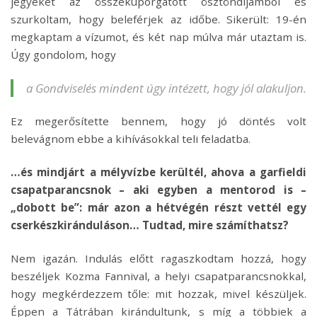
jegyeket az összekuporgatott ösztöndíjamból és
szurkoltam, hogy beleférjek az időbe. Sikerült: 19-én
megkaptam a vízumot, és két nap múlva már utaztam is.
Úgy gondolom, hogy
a Gondviselés mindent úgy intézett, hogy jól alakuljon.
Ez megerősítette bennem, hogy jó döntés volt
belevágnom ebbe a kihívásokkal teli feladatba.
…és mindjárt a mélyvízbe kerültél, ahova a garfieldi
csapatparancsnok – aki egyben a mentorod is –
„dobott be”: már azon a hétvégén részt vettél egy
cserkészkiránduláson… Tudtad, mire számíthatsz?
Nem igazán. Indulás előtt ragaszkodtam hozzá, hogy
beszéljek Kozma Fannival, a helyi csapatparancsnokkal,
hogy megkérdezzem tőle: mit hozzak, mivel készüljek.
Éppen a Tátrában kirándultunk, s míg a többiek a