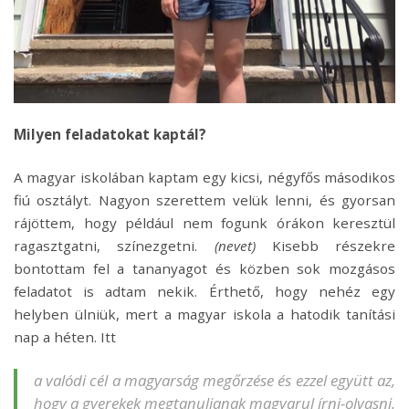
Milyen feladatokat kaptál?
A magyar iskolában kaptam egy kicsi, négyfős másodikos
fiú osztályt. Nagyon szerettem velük lenni, és gyorsan
rájöttem, hogy például nem fogunk órákon keresztül
ragasztgatni, színezgetni.
(nevet)
Kisebb részekre
bontottam fel a tananyagot és közben sok mozgásos
feladatot is adtam nekik. Érthető, hogy nehéz egy
helyben ülniük, mert a magyar iskola a hatodik tanítási
nap a héten. Itt
a valódi cél a magyarság megőrzése és ezzel együtt az,
hogy a gyerekek megtanuljanak magyarul írni-olvasni.