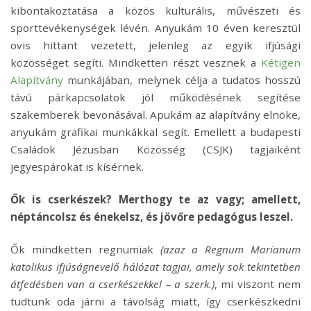
kibontakoztatása a közös kulturális, művészeti és
sporttevékenységek lévén. Anyukám 10 éven keresztül
ovis hittant vezetett, jelenleg az egyik ifjúsági
közösséget segíti. Mindketten részt vesznek a
Kétigen
Alapítvány
munkájában, melynek célja a tudatos hosszú
távú párkapcsolatok jól működésének segítése
szakemberek bevonásával. Apukám az alapítvány elnöke,
anyukám grafikai munkákkal segít. Emellett a budapesti
Családok Jézusban Közösség (CSJK) tagjaiként
jegyespárokat is kísérnek.
Ők is cserkészek? Merthogy te az vagy; amellett,
néptáncolsz és énekelsz, és jövőre pedagógus leszel.
Ők mindketten regnumiak
(azaz a Regnum Marianum
katolikus ifjúságnevelő hálózat tagjai, amely sok tekintetben
átfedésben van a cserkészekkel – a szerk.)
, mi viszont nem
tudtunk oda járni a távolság miatt, így cserkészkedni