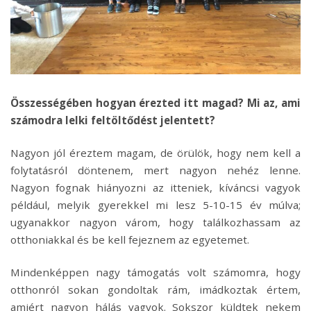
Összességében hogyan érezted itt magad? Mi az, ami
számodra lelki feltöltődést jelentett?
Nagyon jól éreztem magam, de örülök, hogy nem kell a
folytatásról döntenem, mert nagyon nehéz lenne.
Nagyon fognak hiányozni az itteniek, kíváncsi vagyok
például, melyik gyerekkel mi lesz 5-10-15 év múlva;
ugyanakkor nagyon várom, hogy találkozhassam az
otthoniakkal és be kell fejeznem az egyetemet.
Mindenképpen nagy támogatás volt számomra, hogy
otthonról sokan gondoltak rám, imádkoztak értem,
amiért nagyon hálás vagyok. Sokszor küldtek nekem