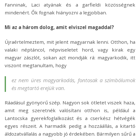
Fanninak, Laci atyának és a garfieldi közösségnek
mindenért. Ők fognak hiányozni a legjobban.
Mi az a három dolog, amit elviszel magaddal?
Újraértelmeztem, mit jelent magyarnak lenni. Otthon, ha
valaki néptáncol, népviseletet hord, vagy kirak egy
magyar zászlót, sokan azt mondják rá: magyarkodik, itt
viszont megtanultam, hogy
ez nem üres magyarkodás, fontosak a szimbólumok
és megtartó erejük van.
Ráadásul gyönyörű szép. Nagyon sok ötletet viszek haza,
amit meg szeretnék valósítani otthon is, például a
Lantocska gyerekfoglalkozást és a cserkész hétvégék
egyes részeit. A harmadik pedig a hozzáállás, a kitartó
áldozatvállalás a nagyobb jó érdekében. Bármilyen sűrű a