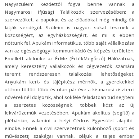
Nagyszüleim kezdettől fogva benne vannak a
Nagymarosi Ifjúsági Találkozók szervezésében: a
szervezőket, a papokat és az előadókat még mindig ők
látják vendégül. Szüleim is nagyon sokat tesznek a
közösségért, az egyházközségért, és mi is ebben
nőttünk fel. Apukám informatikus, több saját vállalkozása
van az egészségügyi kommunikáció és képzés területén.
Emellett alelnöke az ÉrMe (ÉrtékMegőrző) Hálózatnak,
amely keresztény vállalkozók és cégvezetők számára
teremt rendszeresen találkozási lehetőségeket.
Anyukám kert- és tájépítész mérnök, a gyerekekkel
otthon töltött több év után pár éve a kismarosi ciszterci
nővéreknél dolgozik, ahol sokféle feladatban tud segíteni
a szerzetes közösségnek, többek közt az új
lekvárüzemük vezetésében. Apukám akolitus (segítő) a
plébánián, valamint a helyi Cédrus Egyesület alapító-
elnöke. Ennek a civil szervezetnek különböző (sport és
művészeti) szakágai vannak, céljuk a teljes ember