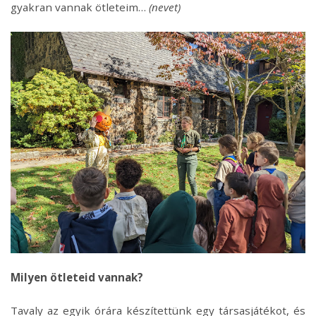
gyakran vannak ötleteim…
(nevet)
Milyen ötleteid vannak?
Tavaly az egyik órára készítettünk egy társasjátékot, és