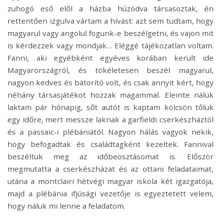
zuhogó eső elől a házba húzódva társasoztak, én
rettentően izgulva vártam a hívást: azt sem tudtam, hogy
magyarul vagy angolul fogunk-e beszélgetni, és vajon mit
is kérdezzek vagy mondjak… Eléggé tájékozatlan voltam.
Fanni, aki egyébként egyéves korában került ide
Magyarországról, és tökéletesen beszél magyarul,
nagyon kedves és bátorító volt, és csak annyit kért, hogy
néhány társasjátékot hozzak magammal. Eleinte náluk
laktam pár hónapig, sőt autót is kaptam kölcsön tőlük
egy időre, mert messze laknak a garfieldi cserkészháztól
és a passaic-i plébániától. Nagyon hálás vagyok nekik,
hogy befogadtak és családtagként kezeltek. Fannival
beszéltük meg az időbeosztásomat is. Először
megmutatta a cserkészházat és az ottani feladataimat,
utána a montclairi hétvégi magyar iskola két igazgatója,
majd a plébánia ifjúsági vezetője is egyeztetett velem,
hogy náluk mi lenne a feladatom.