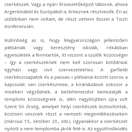
cserkészek. Vagy a nyári őrsvezetőképző táborok, ahova
Argentínából és Európából is érkeznek résztvevők. Én az
utóbbiban nem voltam, de részt vettem ősszel a Tiszti
Konferencián.
Különbség az is, hogy Magyarországon jellemzően
plébániák vagy keresztény iskolák, ritkábban
egyesületek a fenntartók, itt viszont a szülők közösségei
– így a cserkészeknek nem kell szorosan kötődniük
egyházi vagy civil szervezetekhez. A garfieldi
cserkészcsapatok és a passaic-i plébánia között szoros a
kapcsolat: van cserkészmise, a kirándulások sokszor a
miséken végződnek, a betlehemezést bemutatják a
templomi közösségnek is, idén nagyböjtben újra volt
Szent Sír őrség, amelyet helyi cserkészek biztosítottak,
közösen vesznek részt a nemzeti megemlékezéseken
(március 15., október 23., stb.). Ugyanakkor a cserkészet
nyitott a nem templomba járók felé is. Az együttműködés