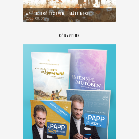
AZ ÉGIG ÉRŐ TESTVÉR – MÁTÉ MESÉJE
2026. 08. 01.
KÖNYVEINK