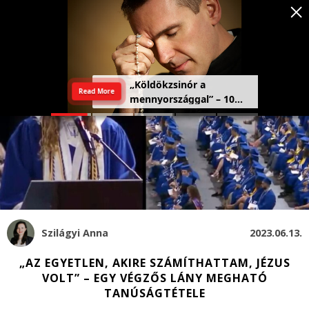
Szeretetország: a haza,
Read More
amely a szívben kezdődik
Szilágyi Anna
2023.06.13.
„AZ EGYETLEN, AKIRE SZÁMÍTHATTAM, JÉZUS
VOLT” – EGY VÉGZŐS LÁNY MEGHATÓ
TANÚSÁGTÉTELE