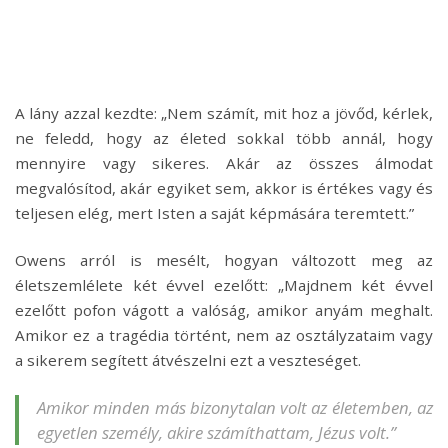
A lány azzal kezdte: „Nem számít, mit hoz a jövőd, kérlek,
ne feledd, hogy az életed sokkal több annál, hogy
mennyire vagy sikeres. Akár az összes álmodat
megvalósítod, akár egyiket sem, akkor is értékes vagy és
teljesen elég, mert Isten a saját képmására teremtett.”
Owens arról is mesélt, hogyan változott meg az
életszemlélete két évvel ezelőtt: „Majdnem két évvel
ezelőtt pofon vágott a valóság, amikor anyám meghalt.
Amikor ez a tragédia történt, nem az osztályzataim vagy
a sikerem segített átvészelni ezt a veszteséget.
Amikor minden más bizonytalan volt az életemben, az
egyetlen személy, akire számíthattam, Jézus volt.”