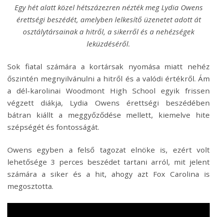
Egy hét alatt közel hétszázezren nézték meg Lydia Owens
érettségi beszédét, amelyben lelkesítő üzenetet adott át
osztálytársainak a hitről, a sikerről és a nehézségek
leküzdéséről.
Sok fiatal számára a kortársak nyomása miatt nehéz
őszintén megnyilvánulni a hitről és a valódi értékről. Ám
a dél-karolinai Woodmont High School egyik frissen
végzett diákja, Lydia Owens érettségi beszédében
bátran kiállt a meggyőződése mellett, kiemelve hite
szépségét és fontosságát.
Owens egyben a felső tagozat elnöke is, ezért volt
lehetősége 3 perces beszédet tartani arról, mit jelent
számára a siker és a hit, ahogy azt Fox Carolina is
megosztotta.