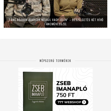
„TÁNC KÖZBEN ÁLARCOK NÉLKÜL VAGY JELEN” – BESZÉLGETÉS KÉT HÍVŐ
TÁNCMŰVÉSSZEL
NÉPSZERŰ TERMÉKEK