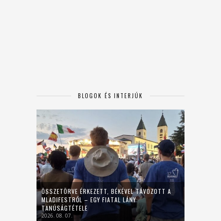
BLOGOK ÉS INTERJÚK
ÖSSZETÖRVE ÉRKEZETT, BÉKÉVEL TÁVOZOTT A
MLADIFESTRŐL – EGY FIATAL LÁNY
TANÚSÁGTÉTELE
2026. 08. 07.