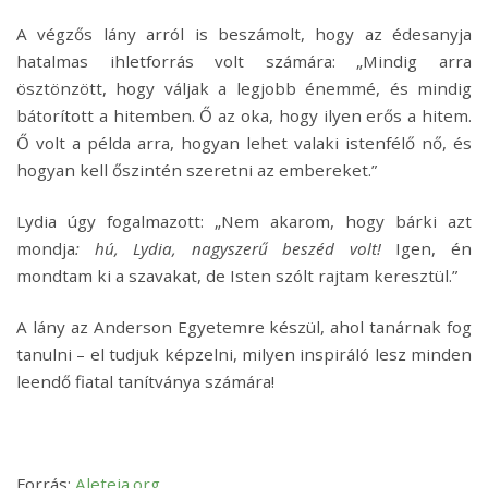
A végzős lány arról is beszámolt, hogy az édesanyja
hatalmas ihletforrás volt számára: „Mindig arra
ösztönzött, hogy váljak a legjobb énemmé, ​​és mindig
bátorított a hitemben. Ő az oka, hogy ilyen erős a hitem.
Ő volt a példa arra, hogyan lehet valaki istenfélő nő, és
hogyan kell őszintén szeretni az embereket.”
Lydia úgy fogalmazott: „Nem akarom, hogy bárki azt
mondja
: hú, Lydia, nagyszerű beszéd volt!
Igen, én
mondtam ki a szavakat, de Isten szólt rajtam keresztül.”
A lány az Anderson Egyetemre készül, ahol tanárnak fog
tanulni – el tudjuk képzelni, milyen inspiráló lesz minden
leendő fiatal tanítványa számára!
Forrás:
Aleteia.org