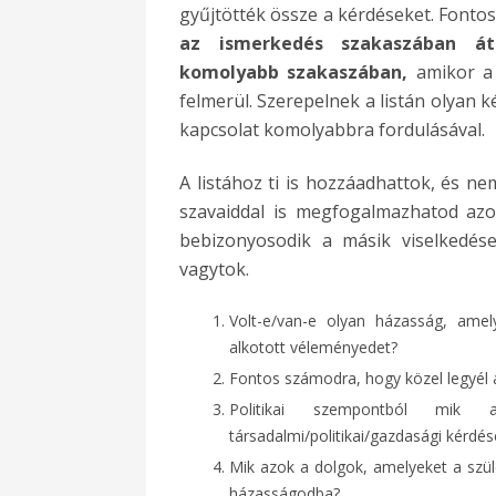
gyűjtötték össze a kérdéseket. Fonto
az ismerkedés szakaszában átb
komolyabb szakaszában,
amikor a 
felmerül. Szerepelnek a listán olyan 
kapcsolat komolyabbra fordulásával.
A listához ti is hozzáadhattok, és ne
szavaiddal is megfogalmazhatod azo
bebizonyosodik a másik viselkedés
vagytok.
Volt-e/van-e olyan házasság, amely
alkotott véleményedet?
Fontos számodra, hogy közel legyél
Politikai szempontból mik 
társadalmi/politikai/gazdasági kérdés
Mik azok a dolgok, amelyeket a szüle
házasságodba?