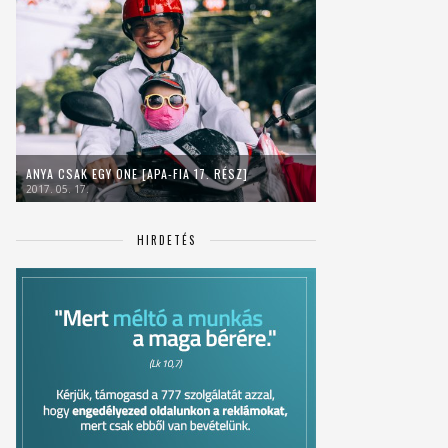
ANYA CSAK EGY ONE [APA-FIA 17. RÉSZ]
2017. 05. 17.
HIRDETÉS