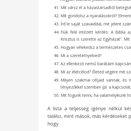
Mit vársz el a házastársadtól betegs
Mit gondolsz a nyaralásokról? Elmen
Írd le saját szavaiddal, mit jelent s
Fiúk felé intézett kérdés: A Biblia 
Krisztus is szerette az Egyházat”. Mi
Hogyan vélekedsz a természetes csalá
Mi a szeretetnyelved?
Az ellenkező nemű barátaim kapcsán
Mi az életcélod? Életed végére mit sze
Milyen szakmai céljaid vannak, és 
tényezőkkel szemben (pl. a kapcsolat,
Mit fogunk tenni, ha valamelyikünk h
A lista a teljesség igénye nélkül k
találsz, mint mások, más kérdéseket p
hogy