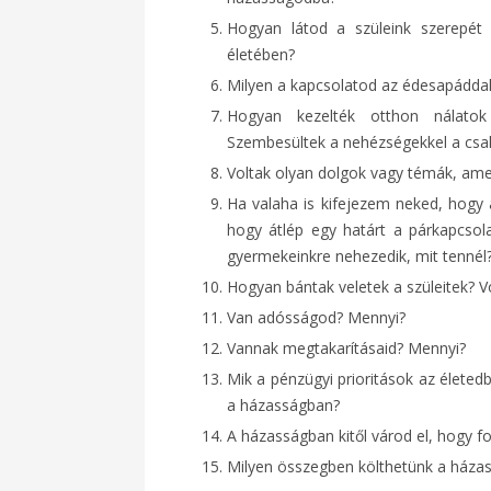
Hogyan látod a szüleink szerepét 
életében?
Milyen a kapcsolatod az édesapádda
Hogyan kezelték otthon nálatok 
Szembesültek a nehézségekkel a csa
Voltak olyan dolgok vagy témák, ame
Ha valaha is kifejezem neked, hogy
hogy átlép egy határt a párkapcsol
gyermekeinkre nehezedik, mit tennél
Hogyan bántak veletek a szüleitek? V
Van adósságod? Mennyi?
Vannak megtakarításaid? Mennyi?
Mik a pénzügyi prioritások az élete
a házasságban?
A házasságban kitől várod el, hogy f
Milyen összegben költhetünk a háza