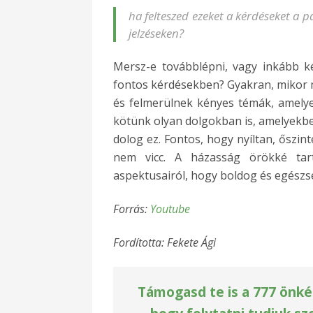
ha felteszed ezeket a kérdéseket a pá
jelzéseken?
Mersz-e továbblépni, vagy inkább 
fontos kérdésekben? Gyakran, mikor m
és felmerülnek kényes témák, amel
kötünk olyan dolgokban is, amelyekb
dolog ez. Fontos, hogy nyíltan, őszin
nem vicc. A házasság örökké tart
aspektusairól, hogy boldog és egész
Forrás:
Youtube
Fordította: Fekete Ági
Támogasd te is a 777 önké