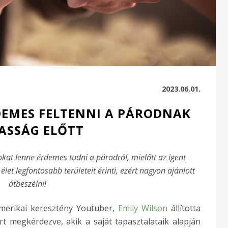
2023.06.01.
RDEMES FELTENNI A PÁRODNAK
ASSÁG ELŐTT
kat lenne érdemes tudni a párodról, mielőtt az igent
et legfontosabb területeit érinti, ezért nagyon ajánlott
átbeszélni!
 amerikai keresztény Youtuber,
Emily Wilson
állította
t megkérdezve, akik a saját tapasztalataik alapján