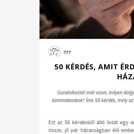
777
50 KÉRDÉS, AMIT É
HÁZ
Gondolkoztál már azon, milyen dolgo
kimondanátok? Íme 50 kérdés, mely az él
Ezt az 50 kérdésből álló listát egy
össze, jó pár házasságban élő ember