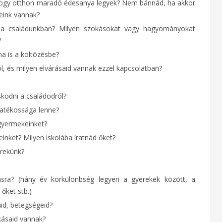
e, hogy otthon maradó édesanya legyek? Nem bánnád, ha akkor
eink vannak?
 a családunkban? Milyen szokásokat vagy hagyományokat
?
ha is a költözésbe?
, és milyen elvárásaid vannak ezzel kapcsolatban?
kodni a családodról?
yatékossága lenne?
 gyermekeinket?
nket? Milyen iskolába íratnád őket?
erekünk?
sra? (hány év korkülönbség legyen a gyerekek között, a
őket stb.)
id, betegségeid?
kásaid vannak?