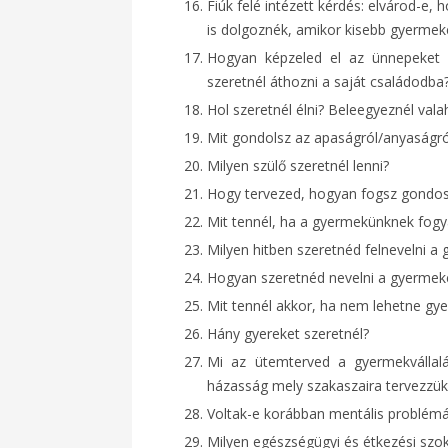
Fiúk felé intézett kérdés: elvárod-
is dolgoznék, amikor kisebb gyermek
Hogyan képzeled el az ünnepeket
szeretnél áthozni a saját családodba
Hol szeretnél élni? Beleegyeznél vala
Mit gondolsz az apaságról/anyaságról
Milyen szülő szeretnél lenni?
Hogy tervezed, hogyan fogsz gondos
Mit tennél, ha a gyermekünknek fog
Milyen hitben szeretnéd felnevelni a
Hogyan szeretnéd nevelni a gyermekei
Mit tennél akkor, ha nem lehetne gy
Hány gyereket szeretnél?
Mi az ütemterved a gyermekvállalá
házasság mely szakaszaira tervezzük 
Voltak-e korábban mentális problémá
Milyen egészségügyi és étkezési szo