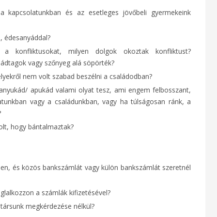
a kapcsolatunkban és az esetleges jövőbeli gyermekeink
l, édesanyáddal?
a konfliktusokat, milyen dolgok okoztak konfliktust?
ládtagok vagy szőnyeg alá söpörték?
lyekről nem volt szabad beszélni a családodban?
 anyukád/ apukád valami olyat tesz, ami engem felbosszant,
atunkban vagy a családunkban, vagy ha túlságosan ránk, a
?
olt, hogy bántalmaztak?
dben, és közös bankszámlát vagy külön bankszámlát szeretnél
oglalkozzon a számlák kifizetésével?
stársunk megkérdezése nélkül?