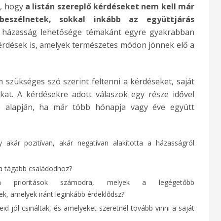
s, hogy
a listán szereplő kérdéseket nem kell már
eszélnetek, sokkal inkább az együttjárás
házasság lehetősége témakánt egyre gyakrabban
kérdések is, amelyek természetes módon jönnek elő a
m szükséges szó szerint feltenni a kérdéseket, saját
kat. A kérdésekre adott válaszok egy része idővel
e alapján, ha már több hónapja vagy éve együtt
 akár pozitívan, akár negatívan alakította a házasságról
 a tágabb családodhoz?
a prioritások számodra, melyek a legégetőbb
ek, amelyek iránt leginkább érdeklődsz?
id jól csináltak, és amelyeket szeretnél tovább vinni a saját