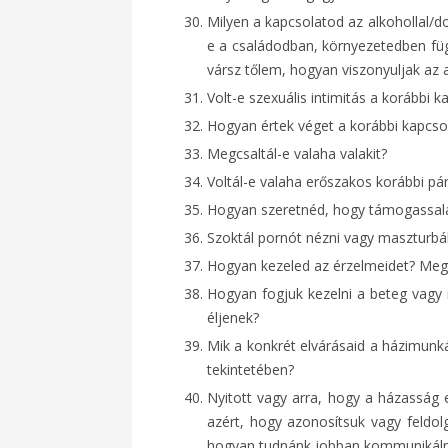
Milyen a kapcsolatod az alkohollal/
e a családodban, környezetedben füg
vársz tőlem, hogyan viszonyuljak az
Volt-e szexuális intimitás a korábbi 
Hogyan értek véget a korábbi kapcso
Megcsaltál-e valaha valakit?
Voltál-e valaha erőszakos korábbi pá
Hogyan szeretnéd, hogy támogassal
Szoktál pornót nézni vagy maszturbál
Hogyan kezeled az érzelmeidet? Megé
Hogyan fogjuk kezelni a beteg vagy i
éljenek?
Mik a konkrét elvárásaid a házimunká
tekintetében?
Nyitott vagy arra, hogy a házasság e
azért, hogy azonosítsuk vagy feldo
hogyan tudnánk jobban kommunikáln