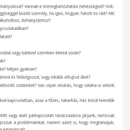
dohányzással? Vannak-e önmegtartóztatási nehézségeid? Volt-
gőséggel küzdő személy, ha igen, hogyan hatott ez rád? Mit
 alkoholhoz, dohányzáshoz?
kapcsolataidban?
lataid?
roddal vagy bárkivel szemben életed során?
ak?
ni? Milyen gyakran?
rted és feldolgozod, vagy inkább elfojtod őket?
dősödő szüleinket? Van olyan elvárás, hogy valaha is velünk
val kapcsolatban, azaz a főzés, takarítás, ház körüli teendők
lőtt vagy alatt párkapcsolati tanácsadásra járjunk, nemcsak
lgozzuk a problémáinkat, hanem azért is, hogy megtanuljuk,
i egymással?