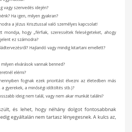
ég vagy szenvedés idején?
nénk? Ha igen, milyen gyakran?
zámodra a Jézus Krisztussal való személyes kapcsolat!
azt mondja, hogy „férfiak, szeressétek feleségeteket, ahogy
t jelent ez számodra?
dtervezésről? Hajlandó vagy mindig kitartani emellett?
 milyen elvárások vannak benned?
retnél elérni?
mennyiben fognak ezek prioritást élvezni az életedben más
 a gyerekek, a minőségi időtöltés stb.)?
osszabb ideig nem talál, vagy nem akar munkát találni?
észült, és lehet, hogy néhány dolgot fontosabbnak
edig egyáltalán nem tartasz lényegesnek. A kulcs az,