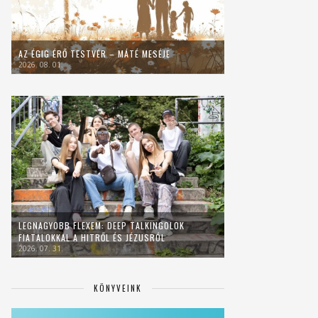
AZ ÉGIG ÉRŐ TESTVÉR – MÁTÉ MESÉJE
2026. 08. 01.
LEGNAGYOBB FLEXEM: DEEP TALKINGOLOK
FIATALOKKAL A HITRŐL ÉS JÉZUSRÓL
2026. 07. 31.
KÖNYVEINK