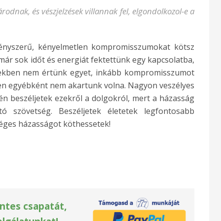
rodnak, és vészjelzések villannak fel, elgondolkozol-e a
kényszerű, kényelmetlen kompromisszumokat kötsz
ár sok időt és energiát fektettünk egy kapcsolatba,
yekben nem értünk egyet, inkább kompromisszumot
en egyébként nem akartunk volna. Nagyon veszélyes
tén beszéljetek ezekről a dolgokról, mert a házasság
ó szövetség. Beszéljetek életetek legfontosabb
séges házasságot köthessetek!
ntes csapatát,