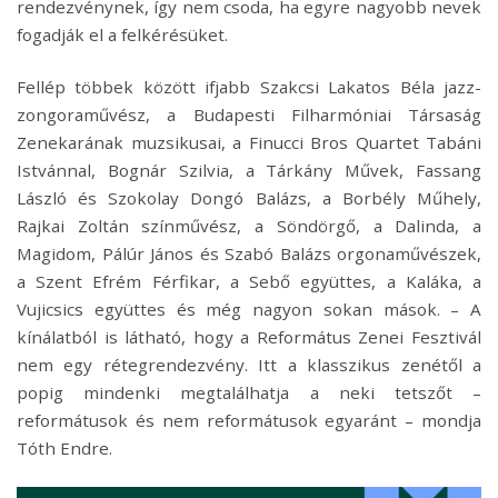
rendezvénynek, így nem csoda, ha egyre nagyobb nevek
fogadják el a felkérésüket.
Fellép többek között ifjabb Szakcsi Lakatos Béla jazz-
zongoraművész, a Budapesti Filharmóniai Társaság
Zenekarának muzsikusai, a Finucci Bros Quartet Tabáni
Istvánnal, Bognár Szilvia, a Tárkány Művek, Fassang
László és Szokolay Dongó Balázs, a Borbély Műhely,
Rajkai Zoltán színművész, a Söndörgő, a Dalinda, a
Magidom, Pálúr János és Szabó Balázs orgonaművészek,
a Szent Efrém Férfikar, a Sebő együttes, a Kaláka, a
Vujicsics együttes és még nagyon sokan mások. – A
kínálatból is látható, hogy a Református Zenei Fesztivál
nem egy rétegrendezvény. Itt a klasszikus zenétől a
popig mindenki megtalálhatja a neki tetszőt –
reformátusok és nem reformátusok egyaránt – mondja
Tóth Endre.