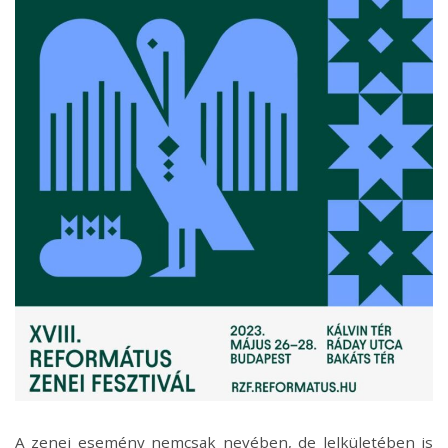
A zenei esemény nemcsak nevében, de lelkületében is