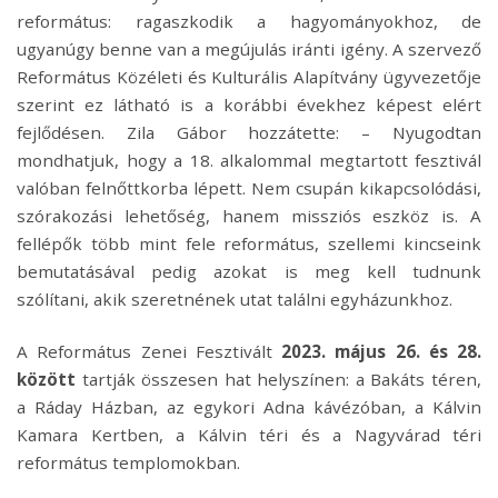
református: ragaszkodik a hagyományokhoz, de
ugyanúgy benne van a megújulás iránti igény. A szervező
Református Közéleti és Kulturális Alapítvány ügyvezetője
szerint ez látható is a korábbi évekhez képest elért
fejlődésen. Zila Gábor hozzátette: – Nyugodtan
mondhatjuk, hogy a 18. alkalommal megtartott fesztivál
valóban felnőttkorba lépett. Nem csupán kikapcsolódási,
szórakozási lehetőség, hanem missziós eszköz is. A
fellépők több mint fele református, szellemi kincseink
bemutatásával pedig azokat is meg kell tudnunk
szólítani, akik szeretnének utat találni egyházunkhoz.
A Református Zenei Fesztivált
2023. május 26. és 28.
között
tartják összesen hat helyszínen: a Bakáts téren,
a Ráday Házban, az egykori Adna kávézóban, a Kálvin
Kamara Kertben, a Kálvin téri és a Nagyvárad téri
református templomokban.