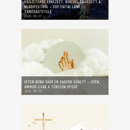
ÖSSZETÖRVE ÉRKEZETT, BÉKÉVEL TÁVOZOTT A
MLADIFESTRŐL – EGY FIATAL LÁNY
TANÚSÁGTÉTELE
2026. 08. 07.
ISTEN NÉMA VAGY ÉN VAGYOK SÜKET? – ILYEN,
AMIKOR CSAK A TÜRELEM OPCIÓ
2026. 08. 03.