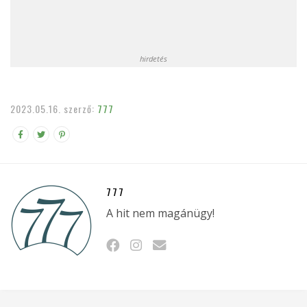
hirdetés
2023.05.16.
szerző:
777
777
A hit nem magánügy!