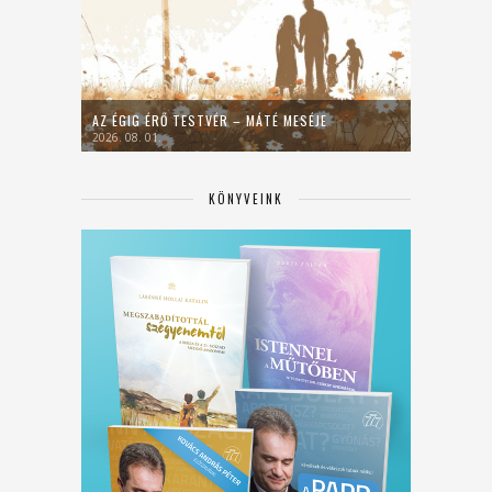
AZ ÉGIG ÉRŐ TESTVÉR – MÁTÉ MESÉJE
2026. 08. 01.
KÖNYVEINK