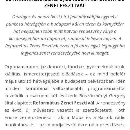
ZENEI FESZTIVÁL
Országos és nemzetközi hírű fellépők váltják egymást
pünkösd hétvégéjén a budapesti Kálvin téren és környékén:
hat helyszínen több mint hatvan rendezvény várja a
közönséget három napon át, ráadásul teljesen ingyen. A
Református Zenei Fesztivál ezzel a főváros egyik legnagyobb
ingyenes zenei rendezvényévé növi ki magát.
Orgonamaraton, jazzkoncert, táncház, gyermekműsorok,
kiállítás, ismeretterjesztő előadások – ez mind belefér
május utolsó hétvégéjébe a budapesti belvárosban. Idén
minden korábbinál változatosabb programkínálattal
kezdődik a csaknem két évtizede Böszörményi Gergely
által alapított
Református Zenei Fesztivál
. A rendezvény
ez évtől új művészeti vezetőt is szerződtetett. Tóth
Endre zenetörténész – aki a Müpa és a Bartók rádió
munkatársa is – azt mondja: évről évre nő a presztízse a