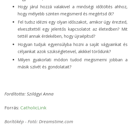
Hogy járul hozzá valakivel a minőségi időtöltés ahhoz,
hogy mélyebb szinten megismerd és megértsd őt?
Fel tudsz idézni egy olyan időszakot, amikor úgy érezted,
elveszítettél egy jelentős kapcsolatot az életedben? Mit
tettél annak érdekében, hogy újraépítsd?
Hogyan tudjuk egyensúlyba hozni a saját vágyainkat és
céljainkat azok szükségleteivel, akikkel törődünk?
Milyen gyakorlati módon tudod megismerni jobban a
másik szívét és gondolatait?
Fordította: Szilágyi Anna
Forrás:
CatholicLink
Borítókép - Fotó: Dreamstime.com