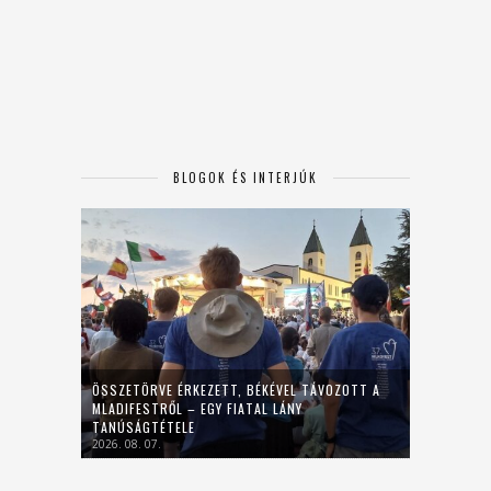
BLOGOK ÉS INTERJÚK
ÖSSZETÖRVE ÉRKEZETT, BÉKÉVEL TÁVOZOTT A
MLADIFESTRŐL – EGY FIATAL LÁNY
TANÚSÁGTÉTELE
2026. 08. 07.