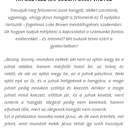
Tanuljuk meg felismerni azok hangját, akiket szeretünk,
ugyanúgy, ahogy Jézus hangját is felismerik az Ő nyájába
tartozók – fogalmaz Luke Brown mentálhigiénés szakember.
De hogyan tudjuk mélyíteni a kapcsolatot a számunka fontos
emberekkel – és Istennel? Mit tudunk tenni ezért a
gyakorlatban?
„Bizony, bizony, mondom nektek: aki nem az ajtón megy be a
juhok aklába, hanem másfelől hatol be, az tolvaj és
rabló; de aki az ajtón megy be, az a juhok pásztora. Neki
ajtót nyit az őr, és a juhok hallgatnak a hangjára, a maga
juhait pedig nevükön szólítja és kivezeti. Amikor a maga
juhait mind kivezeti, előttük jár, és a juhok követik, mert
ismerik a hangját. Idegent pedig nem követnek, hanem
elfutnak tőle, mert az idegenek hangját nem ismerik.
Ezt a példázatot mondta nekik Jézus, de ők nem értették, mit
jelent, amit mondott nekik. Jézus tehát így szólt hozzájuk: