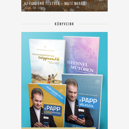
AZ ÉGIG ÉRŐ TESTVÉR – MÁTÉ MESÉJE
2026. 08. 01.
KÖNYVEINK