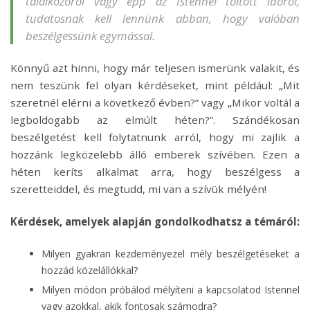
találkozóról vagy épp az Istennel töltött időről,
tudatosnak kell lennünk abban, hogy valóban
beszélgessünk egymással.
Könnyű azt hinni, hogy már teljesen ismerünk valakit, és
nem teszünk fel olyan kérdéseket, mint például: „Mit
szeretnél elérni a következő évben?” vagy „Mikor voltál a
legboldogabb az elmúlt héten?”. Szándékosan
beszélgetést kell folytatnunk arról, hogy mi zajlik a
hozzánk legközelebb álló emberek szívében. Ezen a
héten keríts alkalmat arra, hogy beszélgess a
szeretteiddel, és megtudd, mi van a szívük mélyén!
Kérdések, amelyek alapján gondolkodhatsz a témáról:
Milyen gyakran kezdeményezel mély beszélgetéseket a
hozzád közelállókkal?
Milyen módon próbálod mélyíteni a kapcsolatod Istennel
vagy azokkal, akik fontosak számodra?