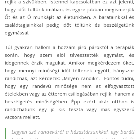
rejlik a szívükben. Istennel kapcsolatban ez azt jelenti,
hogy időt töltünk imában, és egyre jobban megismerjük
Őt és az Ő munkáját az életünkben. A barátainkkal és
családtagjainkkal pedig időt töltünk és beszélgetünk
egymással.
Túl gyakran hallom a hozzám járó pároktól a terápiák
során, hogy szem elől tévesztették egymást, és
idegennek érzik magukat. Amikor megkérdezem őket,
hogy mennyi minőségi időt töltenek együtt, hányszor
randiznak, azt kérdezik: „Milyen randik?”. Fontos tudni,
hogy egy randevú minősége nem az elfogyasztott
ételekben vagy az étterem csillogásában rejlik, hanem a
beszélgetés minőségében. Épp ezért akár otthon is
randizhatunk egy jó kis tészta vagy más egyszerű
vacsora mellett.
Legyen szó randevúról a házastársunkkal, egy baráti