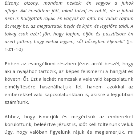
Bizony, bizony, mondom nektek: én vagyok a juhok
ajtaja. Aki énelőttem jött, mind tolvaj és rabló, de a juhok
nem is hallgattak rájuk. Én vagyok az ajtó: ha valaki rajtam
át megy be, az megtartatik, bejár és kijár, és legelőre talál. A
tolvaj csak azért jön, hogy lopjon, öljön és pusztítson; én
azért jöttem, hogy életük legyen, sőt bőségben éljenek.”
(Jn.
10:1-10)
Ebben az evangéliumi részben Jézus arról beszél, hogy
aki a nyájához tartozik, az képes felismerni a hangját és
követni Őt. Ezt a leckét nemcsak a Vele való kapcsolatunk
elmélyítésére használhatjuk fel, hanem azokkal az
emberekkel való kapcsolatunkban is, akikre a legjobban
számítunk.
Ahhoz, hogy ismerjük és megértsük az embereket
körülöttünk, beleértve Jézust is, időt kell töltenünk velük
úgy, hogy valóban figyelünk rájuk és megismerjük, mi