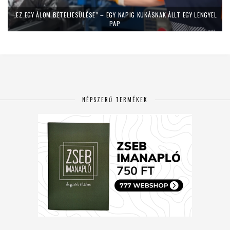
„EZ EGY ÁLOM BETELJESÜLÉSE” – EGY NAPIG KUKÁSNAK ÁLLT EGY LENGYEL
PAP
NÉPSZERŰ TERMÉKEK