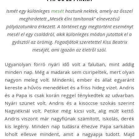
Ismét egy különleges
mesét
hoztunk nektek, amely az ősszel
meghirdetett „Mesék élni tanítanak” elnevezésű
pályázatunkra érkezett. A történet egy megtörtént eseményt
mesél el egy családról, akik különleges módon jutottak el a
gyásztól az örömig. Fogadjátok szeretettel Kiss Beatrix
meséjét, ami igazán az életről szól.
Ugyanolyan forró nyári idő volt a faluban, mint addig
minden nap. Még a madarak sem csiripeltek, mert olyan
nagyon meleg volt. Mindenki, ember és állat egyaránt
kereste a hűvös menedéket és a friss hideg vizet. Andris
és a Papa is csak korán reggel ténykedtek az udvarban.
Nyári szünet volt. Andris és a kisöccse szokás szerint
Nagyiéknál volt. Petike még kicsi volt, alig múlt kettő.
Andris viszont már nagyfiúnak számított, iskolás, derék
kis legény. Minden nap tudásra éhezve Papa sarkában
loholt ellesve mindent, amit a nagyapja tudott. Majd