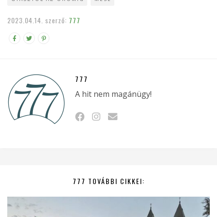
2023.04.14.
szerző:
777
777
A hit nem magánügy!
777 TOVÁBBI CIKKEI: