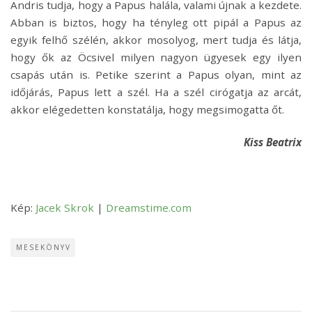
Andris tudja, hogy a Papus halála, valami újnak a kezdete.
Abban is biztos, hogy ha tényleg ott pipál a Papus az
egyik felhő szélén, akkor mosolyog, mert tudja és látja,
hogy ők az Öcsivel milyen nagyon ügyesek egy ilyen
csapás után is. Petike szerint a Papus olyan, mint az
időjárás, Papus lett a szél. Ha a szél cirógatja az arcát,
akkor elégedetten konstatálja, hogy megsimogatta őt.
Kiss Beatrix
Kép:
Jacek Skrok
|
Dreamstime.com
MESEKÖNYV