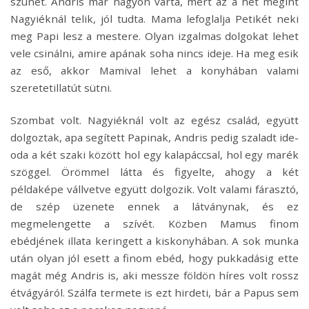
szünet. Andris már nagyon várta, mert az a hét megint
Nagyiéknál telik, jól tudta. Mama lefoglalja Petikét neki
meg Papi lesz a mestere. Olyan izgalmas dolgokat lehet
vele csinálni, amire apának soha nincs ideje. Ha meg esik
az eső, akkor Mamival lehet a konyhában valami
szeretetillatút sütni.
Szombat volt. Nagyiéknál volt az egész család, együtt
dolgoztak, apa segített Papinak, Andris pedig szaladt ide-
oda a két szaki között hol egy kalapáccsal, hol egy marék
szöggel. Örömmel látta és figyelte, ahogy a két
példaképe vállvetve együtt dolgozik. Volt valami fárasztó,
de szép üzenete ennek a látványnak, és ez
megmelengette a szívét. Közben Mamus finom
ebédjének illata keringett a kiskonyhában. A sok munka
után olyan jól esett a finom ebéd, hogy pukkadásig ette
magát még Andris is, aki messze földön híres volt rossz
étvágyáról. Szálfa termete is ezt hirdeti, bár a Papus sem