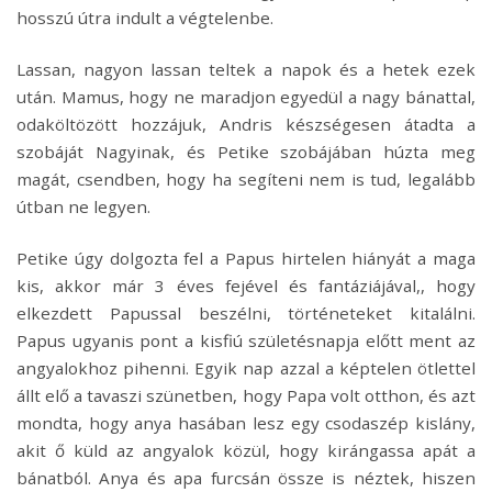
hosszú útra indult a végtelenbe.
Lassan, nagyon lassan teltek a napok és a hetek ezek
után. Mamus, hogy ne maradjon egyedül a nagy bánattal,
odaköltözött hozzájuk, Andris készségesen átadta a
szobáját Nagyinak, és Petike szobájában húzta meg
magát, csendben, hogy ha segíteni nem is tud, legalább
útban ne legyen.
Petike úgy dolgozta fel a Papus hirtelen hiányát a maga
kis, akkor már 3 éves fejével és fantáziájával,, hogy
elkezdett Papussal beszélni, történeteket kitalálni.
Papus ugyanis pont a kisfiú születésnapja előtt ment az
angyalokhoz pihenni. Egyik nap azzal a képtelen ötlettel
állt elő a tavaszi szünetben, hogy Papa volt otthon, és azt
mondta, hogy anya hasában lesz egy csodaszép kislány,
akit ő küld az angyalok közül, hogy kirángassa apát a
bánatból. Anya és apa furcsán össze is néztek, hiszen