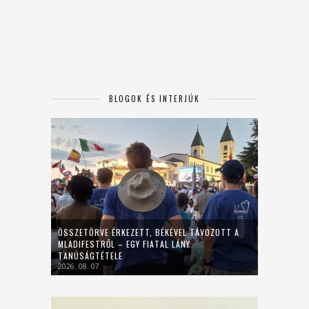
BLOGOK ÉS INTERJÚK
ÖSSZETÖRVE ÉRKEZETT, BÉKÉVEL TÁVOZOTT A
MLADIFESTRŐL – EGY FIATAL LÁNY
TANÚSÁGTÉTELE
2026. 08. 07.