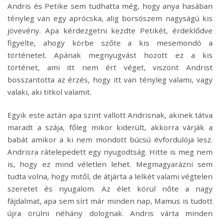
Andris és Petike sem tudhatta még, hogy anya hasában
tényleg van egy aprócska, alig borsószem nagyságú kis
jövevény.
Apa kérdezgetni kezdte Petikét, érdeklődve
figyelte, ahogy körbe szőte a kis mesemondó a
történetet. Apának megnyugvást hozott ez a kis
történet, ami itt nem ért véget, viszont Andrist
bosszantotta az érzés, hogy itt van tényleg valami, vagy
valaki, aki titkol valamit.
Egyik este aztán apa szint vallott Andrisnak, akinek tátva
maradt a szája, főleg mikor kiderült, akkorra várják a
babát amikor a ki nem mondott búcsú évfordulója lesz.
Andrisra rátelepedett egy nyugodtság. Hitte is meg nem
is, hogy ez mind véletlen lehet. Megmagyarázni sem
tudta volna, hogy mitől, de átjárta a lelkét valami végtelen
szeretet és nyugalom.
Az élet körül nőte a nagy
fájdalmat, apa sem sírt már minden nap, Mamus is tudott
újra örülni néhány dolognak. Andris várta minden