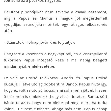
volt soha az a pocakos nagyapó.
Délutáni pihenőjüket nem zavarva a család hazament,
míg a Papus és Mamus a maguk jól megérdemelt
nyugdíjas szundijukra tértek egy átlagos elköszönés
után.
– Sziasztok! Holnap jövünk és folytatjuk.
Hangzott a köszönés a nagykapuból, és a visszapillantó
tükörben Papus integető keze a mai napig beégett
mindannyiuk emlékezetébe.
Ez volt az utolsó találkozás, Andris és Papus utolsó
búcsúja. Illetve utólag döbbent rá Bandó, Papus hívta így,
hogy ez volt az utolsó búcsú, ami soha nem jött el, hiszen
ő már nem is emlékszik, hogy vissza intett e. Bánta, sőtt
bántotta az is, hogy nem ölelte jól meg, mert ha tudta
volna… De nem tudhatta, ahogy más sem. Papus aznap