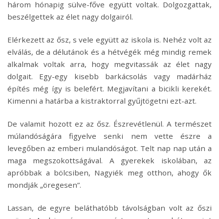
három hónapig sülve-főve együtt voltak. Dolgozgattak,
beszélgettek az élet nagy dolgairól.
Elérkezett az ősz, s vele együtt az iskola is. Nehéz volt az
elválás, de a délutánok és a hétvégék még mindig remek
alkalmak voltak arra, hogy megvitassák az élet nagy
dolgait. Egy-egy kisebb barkácsolás vagy madárház
építés még így is belefért. Megjavítani a bicikli kerekét.
Kimenni a határba a kistraktorral gyűjtögetni ezt-azt.
De valamit hozott ez az ősz. Észrevétlenül. A természet
múlandóságára figyelve senki nem vette észre a
levegőben az emberi mulandóságot. Telt nap nap után a
maga megszokottságával. A gyerekek iskolában, az
apróbbak a bölcsiben, Nagyiék meg otthon, ahogy ők
mondják „öregesen”.
Lassan, de egyre beláthatóbb távolságban volt az őszi