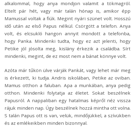
alkalommal, hogy anya mondjon valamit a tökmagról.
Eltelt pár hét, vagy már talán hónap is, amikor épp
Mamussal voltak a fiúk. Megint nyári szünet volt. Hosszú
idő után az első Papus nélkül. Csörgött a telefon. Anya
volt, és elcsukló hangon annyit mondott a telefonba,
hogy Panka. Mindenki tudta, hogy ez azt jelenti, hogy
Petike jól jósolta meg, kislány érkezik a családba. Sírt
mindenki, megint, de ez most nem a bánat könnye volt.
Azóta már tűkön ülve várják Pankát, vagy lehet már meg
is érkezett, ki tudja. Andris iskolában, Petike az oviban.
Mamus otthon a faluban. Apa a munkában, anya pedig
otthon. Mindenki folytatja az életet. Sokat beszélnek
Papusról. A nappaliban egy hatalmas képről néz vissza
rájuk minden nap. Úgy beszélnek hozzá mintha ott volna.
S talán Papus ott is van, velük, mindőjükkel, a szívükben
és az emlékeikben minden bizonnyal.