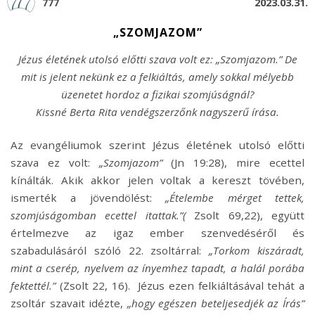
777
2023.03.31.
„SZOMJAZOM”
Jézus életének utolsó előtti szava volt ez: „Szomjazom.” De
mit is jelent nekünk ez a felkiáltás, amely sokkal mélyebb
üzenetet hordoz a fizikai szomjúságnál?
Kissné Berta Rita vendégszerzőnk nagyszerű írása.
Az evangéliumok szerint Jézus életének utolsó előtti
szava ez volt:
„Szomjazom”
(Jn 19:28), mire ecettel
kínálták. Akik akkor jelen voltak a kereszt tövében,
ismerték a jövendölést:
„Ételembe mérget tettek,
szomjúságomban ecettel itattak.”(
Zsolt 69,22), együtt
értelmezve az igaz ember szenvedéséről és
szabadulásáról szóló 22. zsoltárral:
„Torkom kiszáradt,
mint a cserép, nyelvem az ínyemhez tapadt, a halál porába
fektettél.”
(Zsolt 22, 16). Jézus ezen felkiáltásával tehát a
zsoltár szavait idézte,
„hogy egészen beteljesedjék az Írás”