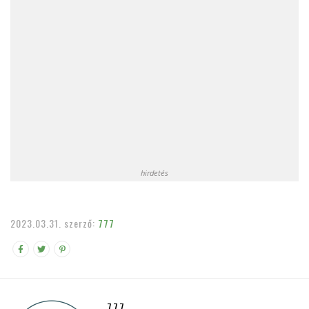
hirdetés
2023.03.31.
szerző:
777
777