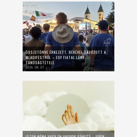
ÖSSZETÖRVE ÉRKEZETT, BÉKÉVEL TÁVOZOTT A
MLADIFESTRŐL – EGY FIATAL LÁNY
TANÚSÁGTÉTELE
2026. 08. 07.
ISTEN NÉMA VAGY ÉN VAGYOK SÜKET? – ILYEN,