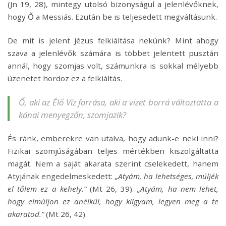
(Jn 19, 28), mintegy utolsó bizonyságul a jelenlévőknek,
hogy Ő a Messiás. Ezután be is teljesedett megváltásunk.
De mit is jelent Jézus felkiáltása nekünk? Mint ahogy
szava a jelenlévők számára is többet jelentett pusztán
annál, hogy szomjas volt, számunkra is sokkal mélyebb
üzenetet hordoz ez a felkiáltás.
Ő, aki az Élő Víz forrása, aki a vizet borrá változtatta a
kánai menyegzőn, szomjazik?
És ránk, emberekre van utalva, hogy adunk-e neki inni?
Fizikai szomjúságában teljes mértékben kiszolgáltatta
magát. Nem a saját akarata szerint cselekedett, hanem
Atyjának engedelmeskedett:
„Atyám, ha lehetséges, múljék
el tőlem ez a kehely.”
(Mt 26, 39).
„Atyám, ha nem lehet,
hogy elmúljon ez anélkül, hogy kiigyam, legyen meg a te
akaratod.”
(Mt 26, 42).