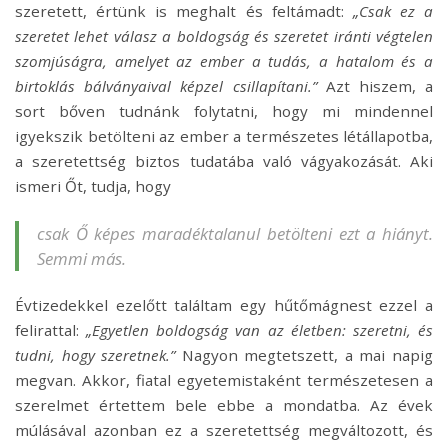
szeretett, értünk is meghalt és feltámadt:
„Csak ez a
szeretet lehet válasz a boldogság és szeretet iránti végtelen
szomjúságra, amelyet az ember a tudás, a hatalom és a
birtoklás bálványaival képzel csillapítani.”
Azt hiszem, a
sort bőven tudnánk folytatni, hogy mi mindennel
igyekszik betölteni az ember a természetes létállapotba,
a szeretettség biztos tudatába való vágyakozását. Aki
ismeri Őt, tudja, hogy
csak Ő képes maradéktalanul betölteni ezt a hiányt.
Semmi más.
Évtizedekkel ezelőtt találtam egy hűtőmágnest ezzel a
felirattal:
„Egyetlen boldogság van az életben: szeretni, és
tudni, hogy szeretnek.”
Nagyon megtetszett, a mai napig
megvan. Akkor, fiatal egyetemistaként természetesen a
szerelmet értettem bele ebbe a mondatba. Az évek
múlásával azonban ez a szeretettség megváltozott, és