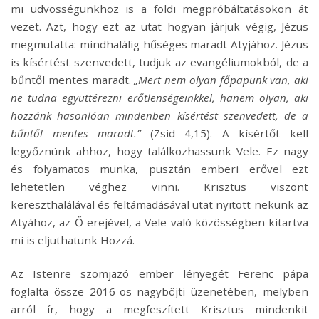
mi üdvösségünkhöz is a földi megpróbáltatásokon át
vezet. Azt, hogy ezt az utat hogyan járjuk végig, Jézus
megmutatta: mindhalálig hűséges maradt Atyjához. Jézus
is kísértést szenvedett, tudjuk az evangéliumokból, de a
bűntől mentes maradt.
„Mert nem olyan főpapunk van, aki
ne tudna együttérezni erőtlenségeinkkel, hanem olyan, aki
hozzánk hasonlóan mindenben kísértést szenvedett, de a
bűntől mentes maradt.”
(Zsid 4,15). A kísértőt kell
legyőznünk ahhoz, hogy találkozhassunk Vele. Ez nagy
és folyamatos munka, pusztán emberi erővel ezt
lehetetlen véghez vinni. Krisztus viszont
kereszthalálával és feltámadásával utat nyitott nekünk az
Atyához, az Ő erejével, a Vele való közösségben kitartva
mi is eljuthatunk Hozzá.
Az Istenre szomjazó ember lényegét Ferenc pápa
foglalta össze 2016-os nagyböjti üzenetében, melyben
arról ír, hogy a megfeszített Krisztus mindenkit