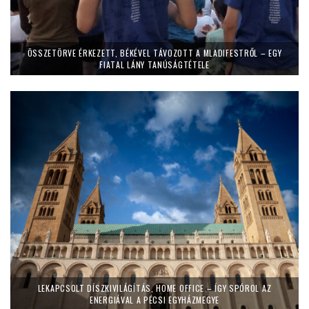
ÖSSZETÖRVE ÉRKEZETT, BÉKÉVEL TÁVOZOTT A MLADIFESTRŐL – EGY
FIATAL LÁNY TANÚSÁGTÉTELE
LEKAPCSOLT DÍSZKIVILÁGÍTÁS, HOME OFFICE – ÍGY SPÓROL AZ
ENERGIÁVAL A PÉCSI EGYHÁZMEGYE