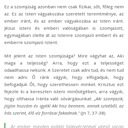
Ez a szomjúság azonban nem csak fizikai, sőt, főleg nem
az. Ez az Isten vágyakozása szeretett teremtménye, az
ember iránt, és az ember vágyakozása az Isten iránt.
Jézus isteni és emberi valóságában is szomjazott,
egymagában ölelte át az Istenre szomjazó embert és az
emberre szomjazó Istent.
Mit jelent az Isten szomjúsága? Mire vágyhat az, Aki
maga a teljesség? Arra, hogy ezt a teljességet
odaadhassa nekünk. A Szeretet csak adni tud, és nem tud
nem adni. Ő ránk vágyik, hogy elfogadjuk, hogy
befogadjuk Őt, hogy szerethessen minket. Krisztus ezt
fejezte ki a kereszten isteni minőségében, arra vágyik,
hogy olthassa Iránta való sóvárgásunkat:
„Aki szomjazik,
jöjjön hozzám és igyék! Aki hisz bennem, annak szívéből, az
Írás szerint, élő víz forrásai fakadnak.”
(Jn 7, 37-38)
Az ember minden evilági hiányérzetével végső soron