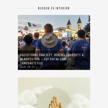
BLOGOK ÉS INTERJÚK
ÖSSZETÖRVE ÉRKEZETT, BÉKÉVEL TÁVOZOTT A
MLADIFESTRŐL – EGY FIATAL LÁNY
TANÚSÁGTÉTELE
2026. 08. 07.