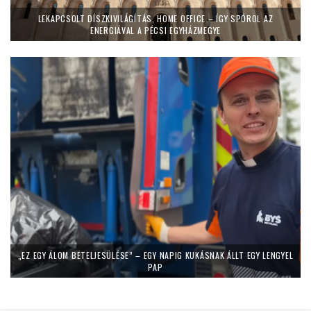
LEKAPCSOLT DÍSZKIVILÁGÍTÁS, HOME OFFICE – ÍGY SPÓROL AZ
ENERGIÁVAL A PÉCSI EGYHÁZMEGYE
„EZ EGY ÁLOM BETELJESÜLÉSE” – EGY NAPIG KUKÁSNAK ÁLLT EGY LENGYEL
PAP