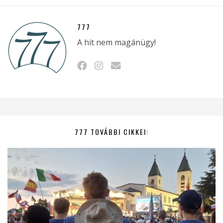
777
A hit nem magánügy!
777 TOVÁBBI CIKKEI: