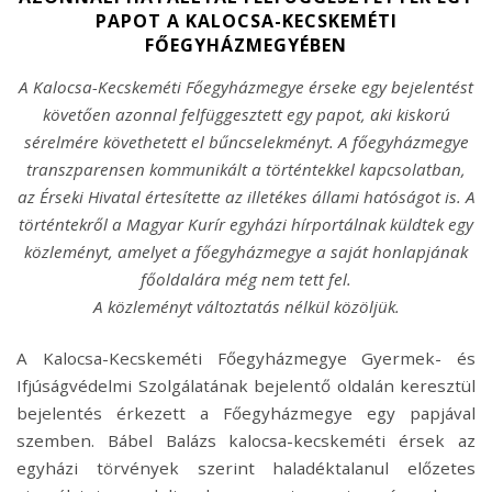
PAPOT A KALOCSA-KECSKEMÉTI
FŐEGYHÁZMEGYÉBEN
A Kalocsa-Kecskeméti Főegyházmegye érseke egy bejelentést
követően azonnal felfüggesztett egy papot, aki kiskorú
sérelmére követhetett el bűncselekményt. A főegyházmegye
transzparensen kommunikált a történtekkel kapcsolatban,
az Érseki Hivatal értesítette az illetékes állami hatóságot is. A
történtekről a Magyar Kurír egyházi hírportálnak küldtek egy
közleményt, amelyet a főegyházmegye a saját honlapjának
főoldalára még nem tett fel.
A közleményt változtatás nélkül közöljük.
A Kalocsa-Kecskeméti Főegyházmegye Gyermek- és
Ifjúságvédelmi Szolgálatának bejelentő oldalán keresztül
bejelentés érkezett a Főegyházmegye egy papjával
szemben. Bábel Balázs kalocsa-kecskeméti érsek az
egyházi törvények szerint haladéktalanul előzetes