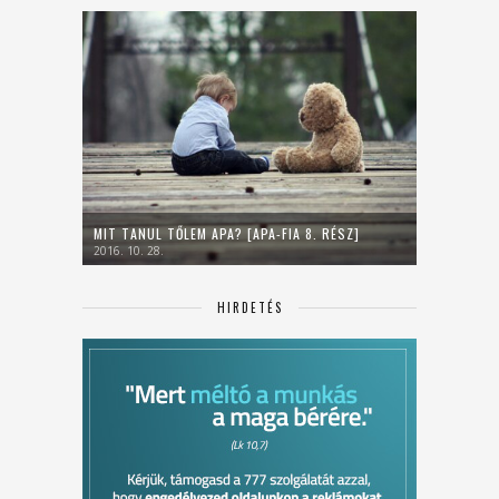
MIT TANUL TŐLEM APA? [APA-FIA 8. RÉSZ]
2016. 10. 28.
HIRDETÉS