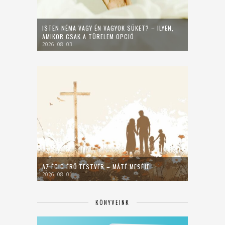
ISTEN NÉMA VAGY ÉN VAGYOK SÜKET? – ILYEN,
AMIKOR CSAK A TÜRELEM OPCIÓ
2026. 08. 03.
AZ ÉGIG ÉRŐ TESTVÉR – MÁTÉ MESÉJE
2026. 08. 01.
KÖNYVEINK