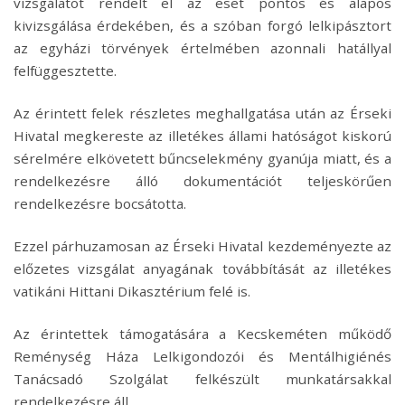
vizsgálatot rendelt el az eset pontos és alapos
kivizsgálása érdekében, és a szóban forgó lelkipásztort
az egyházi törvények értelmében azonnali hatállyal
felfüggesztette.
Az érintett felek részletes meghallgatása után az Érseki
Hivatal megkereste az illetékes állami hatóságot kiskorú
sérelmére elkövetett bűncselekmény gyanúja miatt, és a
rendelkezésre álló dokumentációt teljeskörűen
rendelkezésre bocsátotta.
Ezzel párhuzamosan az Érseki Hivatal kezdeményezte az
előzetes vizsgálat anyagának továbbítását az illetékes
vatikáni Hittani Dikasztérium felé is.
Az érintettek támogatására a Kecskeméten működő
Reménység Háza Lelkigondozói és Mentálhigiénés
Tanácsadó Szolgálat felkészült munkatársakkal
rendelkezésre áll.