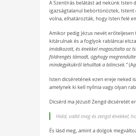
A Szentírás belátást ad nekünk Isten di
igazságtalanul bebörtönöztek, Istent 
volna, elhatározták, hogy Isten felé e
Amikor pedig Jézus nevét erőteljesen f
kitárulnak és a foglyok rabláncai els
imádkozott, és énekkel magasztalta az Ist
földrengés támadt, úgyhogy megrendültek a
mindegyikükről lehulltak a bilincsek.”
(Ap
Isten dicséretének ezen ereje neked is
amelynek ki kell nyílnia vagy olyan ra
Dicsérd ma Jézust! Zengd dicséretét e
Hidd, valld meg és zengd énekkel, ho
És lásd meg, amint a dolgok megválto