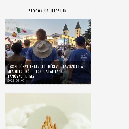
BLOGOK ÉS INTERJÚK
ÖSSZETÖRVE ÉRKEZETT, BÉKÉVEL TÁVOZOTT A
MLADIFESTRŐL – EGY FIATAL LÁNY
TANÚSÁGTÉTELE
2026. 08. 07.