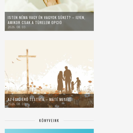
ISTEN NÉMA VAGY ÉN VAGYOK SÜKET? – ILYEN,
AMIKOR CSAK A TÜRELEM OPCIÓ
2026. 08. 03.
AZ ÉGIG ÉRŐ TESTVÉR – MÁTÉ MESÉJE
2026. 08. 01.
KÖNYVEINK