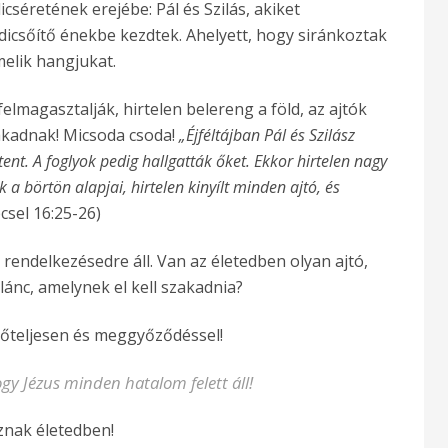
cséretének erejébe: Pál és Szilás, akiket
dicsőítő énekbe kezdtek. Ahelyett, hogy siránkoztak
melik hangjukat.
elmagasztalják, hirtelen belereng a föld, az ajtók
zakadnak! Micsoda csoda!
„Éjféltájban Pál és Szilász
ent. A foglyok pedig hallgatták őket. Ekkor hirtelen nagy
 börtön alapjai, hirtelen kinyílt minden ajtó, és
csel 16:25-26)
 rendelkezésedre áll. Van az életedben olyan ajtó,
blánc, amelynek el kell szakadnia?
rőteljesen és meggyőződéssel!
gy Jézus minden hatalom felett áll!
znak életedben!