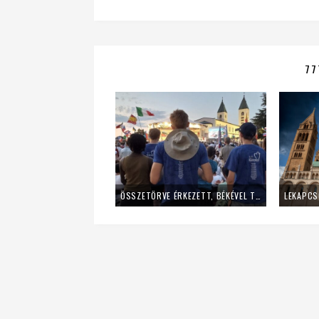
77
ÖSSZETÖRVE ÉRKEZETT, BÉKÉVEL TÁVOZOTT A MLADIFESTRŐL – EGY FIATAL LÁNY TANÚSÁGTÉTELE