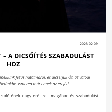
2023.02.09.
– A DICSŐÍTÉS SZABADULÁST
HOZ
éneklünk Jézus hatalmáról, és dicsérjük Őt, az valódi
letünkbe. Ismered már ennek az erejét?
sztaló ének nagy erőt rejt magában és szabadulást