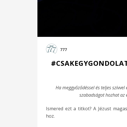
777
#CSAKEGYGONDOLAT 
Ha meggyőződéssel és teljes szívvel 
szabadságot hozhat az é
Ismered ezt a titkot? A Jézust maga
hoz.