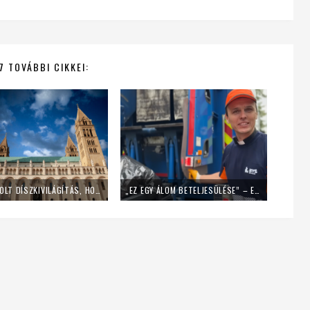
7 TOVÁBBI CIKKEI:
LEKAPCSOLT DÍSZKIVILÁGÍTÁS, HOME OFFICE – ÍGY SPÓROL AZ ENERGIÁVAL A PÉCSI EGYHÁZMEGYE
„EZ EGY ÁLOM BETELJESÜLÉSE” – EGY NAPIG KUKÁSNAK ÁLLT EGY LENGYEL PAP