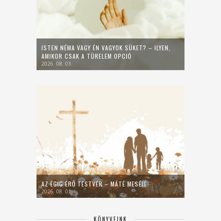
ISTEN NÉMA VAGY ÉN VAGYOK SÜKET? – ILYEN,
AMIKOR CSAK A TÜRELEM OPCIÓ
2026. 08. 03.
AZ ÉGIG ÉRŐ TESTVÉR – MÁTÉ MESÉJE
2026. 08. 01.
KÖNYVEINK