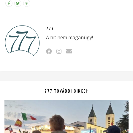
777
A hit nem magánügy!
777 TOVÁBBI CIKKEI: