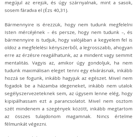
megújul az erejük, és úgy szárnyalnak, mint a sasok,
sosem fáradva el (Ézs 40,31).
Bármennyire is érezzük, hogy nem tudunk megfelelni
Isten mércéjének – és persze, hogy nem tudunk –, és
bármennyire is tudjuk, hogy valójában a kegyelem fel is
oldoz a megfelelési kényszerből, a legrosszabb, ahogyan
erre az érzésre reagálhatunk, az a mindent vagy semmit
mentalitás. Vagyis az, amikor úgy gondoljuk, ha nem
tudunk maximálisan eleget tenni egy elvárásnak, inkább
hozzá se fogunk, inkább hagyjuk az egészet. Mivel nem
fogadok be a házamba idegeneket, inkább nem utalok
segélyszervezeteknek sem, az úgysem lenne elég, hogy
kipipálhassam ezt a parancsolatot. Mivel nem osztom
szét mindenem a szegények között, inkább megtartom
az összes tulajdonom magamnak. Nincs értelme
félmunkát végezni.