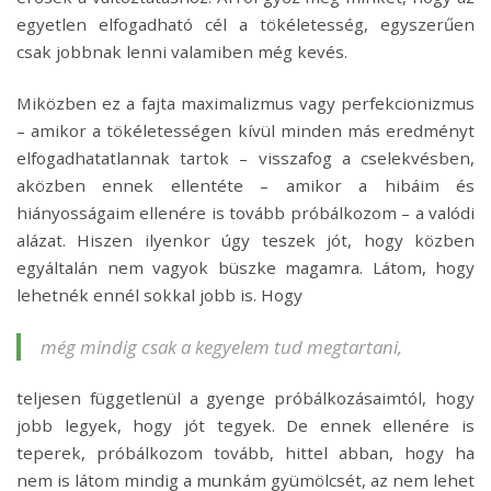
egyetlen elfogadható cél a tökéletesség, egyszerűen
csak jobbnak lenni valamiben még kevés.
Miközben ez a fajta maximalizmus vagy perfekcionizmus
– amikor a tökéletességen kívül minden más eredményt
elfogadhatatlannak tartok – visszafog a cselekvésben,
aközben ennek ellentéte – amikor a hibáim és
hiányosságaim ellenére is tovább próbálkozom – a valódi
alázat. Hiszen ilyenkor úgy teszek jót, hogy közben
egyáltalán nem vagyok büszke magamra. Látom, hogy
lehetnék ennél sokkal jobb is. Hogy
még mindig csak a kegyelem tud megtartani,
teljesen függetlenül a gyenge próbálkozásaimtól, hogy
jobb legyek, hogy jót tegyek. De ennek ellenére is
teperek, próbálkozom tovább, hittel abban, hogy ha
nem is látom mindig a munkám gyümölcsét, az nem lehet