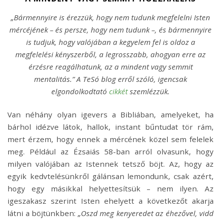
„Bármennyire is érezzük, hogy nem tudunk megfelelni Isten
mércéjének – és persze, hogy nem tudunk –, és bármennyire
is tudjuk, hogy valójában a kegyelem fel is oldoz a
megfelelési kényszerből, a legrosszabb, ahogyan erre az
érzésre reagálhatunk, az a mindent vagy semmit
mentalitás.” A TeSó blog erről szóló, igencsak
elgondolkodtató
cikkét
szemlézzük.
Van néhány olyan igevers a Bibliában, amelyeket, ha
bárhol idézve látok, hallok, instant bűntudat tör rám,
mert érzem, hogy ennek a mércének közel sem felelek
meg. Például az Ézsaiás 58-ban arról olvasunk, hogy
milyen valójában az Istennek tetsző böjt. Az, hogy az
egyik kedvtelésünkről gálánsan lemondunk, csak azért,
hogy egy másikkal helyettesítsük – nem ilyen. Az
igeszakasz szerint Isten ehelyett a következőt akarja
látni a böjtünkben:
„Oszd meg kenyeredet az éhezővel, vidd