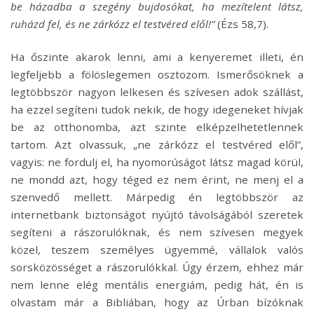
be házadba a szegény bujdosókat, ha mezítelent látsz,
ruházd fel, és ne zárkózz el testvéred elől!”
(Ézs 58,7).
Ha őszinte akarok lenni, ami a kenyeremet illeti, én
legfeljebb a fölöslegemen osztozom. Ismerősöknek a
legtöbbször nagyon lelkesen és szívesen adok szállást,
ha ezzel segíteni tudok nekik, de hogy idegeneket hívjak
be az otthonomba, azt szinte elképzelhetetlennek
tartom. Azt olvassuk, „ne zárkózz el testvéred elől”,
vagyis: ne fordulj el, ha nyomorúságot látsz magad körül,
ne mondd azt, hogy téged ez nem érint, ne menj el a
szenvedő mellett. Márpedig én legtöbbször az
internetbank biztonságot nyújtó távolságából szeretek
segíteni a rászorulóknak, és nem szívesen megyek
közel, teszem személyes ügyemmé, vállalok valós
sorsközösséget a rászorulókkal. Úgy érzem, ehhez már
nem lenne elég mentális energiám, pedig hát, én is
olvastam már a Bibliában, hogy az Úrban bízóknak