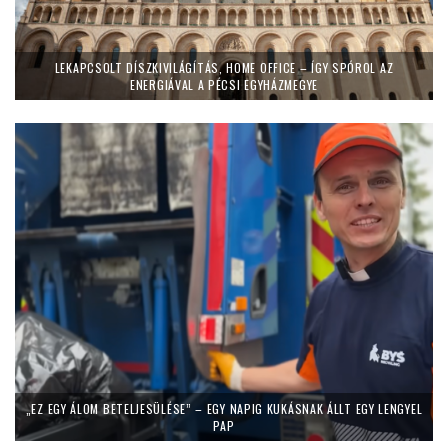
LEKAPCSOLT DÍSZKIVILÁGÍTÁS, HOME OFFICE – ÍGY SPÓROL AZ
ENERGIÁVAL A PÉCSI EGYHÁZMEGYE
„EZ EGY ÁLOM BETELJESÜLÉSE” – EGY NAPIG KUKÁSNAK ÁLLT EGY LENGYEL
PAP