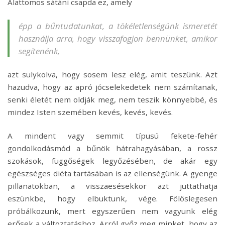
Alattomos sátáni csapda ez, amely
épp a bűntudatunkat, a tökéletlenségünk ismeretét
használja arra, hogy visszafogjon bennünket, amikor
segítenénk,
azt sulykolva, hogy sosem lesz elég, amit teszünk. Azt
hazudva, hogy az apró jócselekedetek nem számítanak,
senki életét nem oldják meg, nem teszik könnyebbé, és
mindez Isten szemében kevés, kevés, kevés.
A mindent vagy semmit típusú fekete-fehér
gondolkodásmód a bűnök hátrahagyásában, a rossz
szokások, függőségek legyőzésében, de akár egy
egészséges diéta tartásában is az ellenségünk. A gyenge
pillanatokban, a visszaesésekkor azt juttathatja
eszünkbe, hogy elbuktunk, vége. Fölöslegesen
próbálkozunk, mert egyszerűen nem vagyunk elég
erősek a változtatáshoz. Arról győz meg minket, hogy az