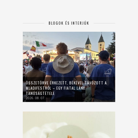
BLOGOK ÉS INTERJÚK
ÖSSZETÖRVE ÉRKEZETT, BÉKÉVEL TÁVOZOTT A
MLADIFESTRŐL – EGY FIATAL LÁNY
TANÚSÁGTÉTELE
2026. 08. 07.