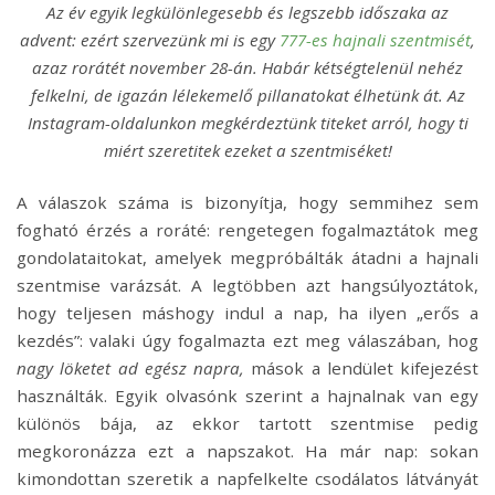
Az év egyik legkülönlegesebb és legszebb időszaka az
advent: ezért szervezünk mi is egy
777-es hajnali szentmisét
,
azaz rorátét november 28-án. Habár kétségtelenül nehéz
felkelni, de igazán lélekemelő pillanatokat élhetünk át. Az
Instagram-oldalunkon megkérdeztünk titeket arról, hogy ti
miért szeretitek ezeket a szentmiséket!
A válaszok száma is bizonyítja, hogy semmihez sem
fogható érzés a roráté: rengetegen fogalmaztátok meg
gondolataitokat, amelyek megpróbálták átadni a hajnali
szentmise varázsát. A legtöbben azt hangsúlyoztátok,
hogy teljesen máshogy indul a nap, ha ilyen „erős a
kezdés”: valaki úgy fogalmazta ezt meg válaszában, hog
nagy löketet ad egész napra,
mások a lendület kifejezést
használták. Egyik olvasónk szerint a hajnalnak van egy
különös bája, az ekkor tartott szentmise pedig
megkoronázza ezt a napszakot. Ha már nap: sokan
kimondottan szeretik a napfelkelte csodálatos látványát