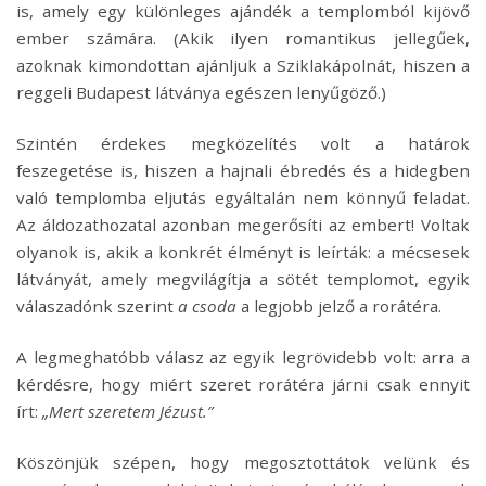
is, amely egy különleges ajándék a templomból kijövő
ember számára. (Akik ilyen romantikus jellegűek,
azoknak kimondottan ajánljuk a Sziklakápolnát, hiszen a
reggeli Budapest látványa egészen lenyűgöző.)
Szintén érdekes megközelítés volt a határok
feszegetése is, hiszen a hajnali ébredés és a hidegben
való templomba eljutás egyáltalán nem könnyű feladat.
Az áldozathozatal azonban megerősíti az embert! Voltak
olyanok is, akik a konkrét élményt is leírták: a mécsesek
látványát, amely megvilágítja a sötét templomot, egyik
válaszadónk szerint
a csoda
a legjobb jelző a rorátéra.
A legmeghatóbb válasz az egyik legrövidebb volt: arra a
kérdésre, hogy miért szeret rorátéra járni csak ennyit
írt:
„Mert szeretem Jézust.”
Köszönjük szépen, hogy megosztottátok velünk és