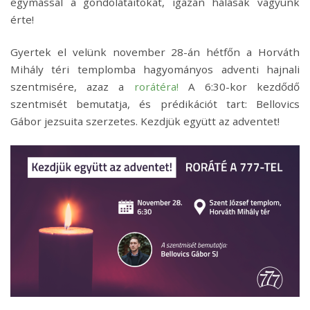
egymással a gondolataitokat, igazán hálásak vagyunk
érte!
Gyertek el velünk november 28-án hétfőn a Horváth
Mihály téri templomba hagyományos adventi hajnali
szentmisére, azaz a
rorátéra!
A 6:30-kor kezdődő
szentmisét bemutatja, és prédikációt tart: Bellovics
Gábor jezsuita szerzetes. Kezdjük együtt az adventet!