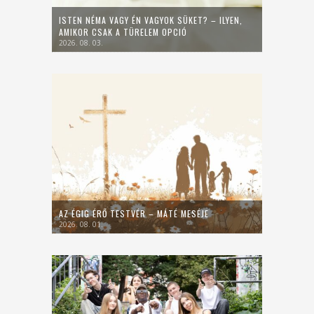
ISTEN NÉMA VAGY ÉN VAGYOK SÜKET? – ILYEN,
AMIKOR CSAK A TÜRELEM OPCIÓ
2026. 08. 03.
AZ ÉGIG ÉRŐ TESTVÉR – MÁTÉ MESÉJE
2026. 08. 01.