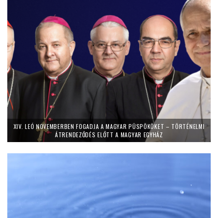
XIV. LEÓ NOVEMBERBEN FOGADJA A MAGYAR PÜSPÖKÖKET – TÖRTÉNELMI
ÁTRENDEZŐDÉS ELŐTT A MAGYAR EGYHÁZ