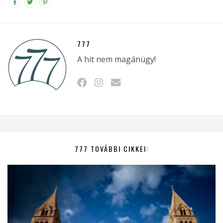
777
A hit nem magánügy!
777 TOVÁBBI CIKKEI: