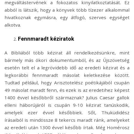
megváltástervének a fokozatos kinyilatkoztatását. Ez
abból is látszik, hogy a könyvek több tízezer alkalommal
hivatkoznak egymásra, egy átfogó, szerves egységet
alkotva.
Fennmaradt kéziratok
A Bibliából több kézirat áll rendelkezésünkre, mint
bármely más ókori dokumentumból, és az Újszövetség
esetén telt el a legrövidebb idő az eredeti kézirat és a
legkorábbi fennmaradt másolat keletkezése között.
Tudtad például, hogy Arisztotelész poétikájából csupán
49 másolat maradt fenn, és ezek is az eredetihez képest
1400 évvel későbbről származnak? Julius Caesar gallok
elleni háborújáról is csupán 9-10 kézirat tanúskodik,
amelyek ezer évvel későbbiek. Sőt, Thuküdidész
írásaiból is mindössze 8 tekercs maradt ránk, amelyeket
az eredeti után 1300 évvel később írtak. Még Homérosz