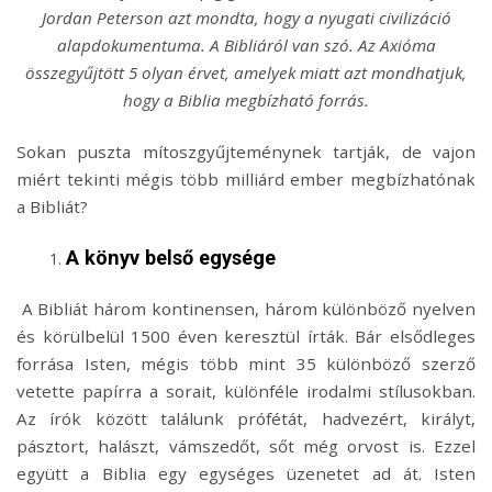
Jordan Peterson azt mondta, hogy a nyugati civilizáció
alapdokumentuma. A Bibliáról van szó. Az Axióma
összegyűjtött 5 olyan érvet, amelyek miatt azt mondhatjuk,
hogy a Biblia megbízható forrás.
Sokan puszta mítoszgyűjteménynek tartják, de vajon
miért tekinti mégis több milliárd ember megbízhatónak
a Bibliát?
A könyv belső egysége
A Bibliát három kontinensen, három különböző nyelven
és körülbelül 1500 éven keresztül írták. Bár elsődleges
forrása Isten, mégis több mint 35 különböző szerző
vetette papírra a sorait, különféle irodalmi stílusokban.
Az írók között találunk prófétát, hadvezért, királyt,
pásztort, halászt, vámszedőt, sőt még orvost is. Ezzel
együtt a Biblia egy egységes üzenetet ad át. Isten