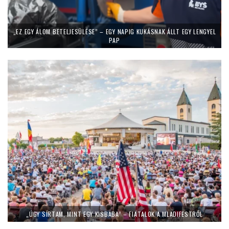
„EZ EGY ÁLOM BETELJESÜLÉSE” – EGY NAPIG KUKÁSNAK ÁLLT EGY LENGYEL
PAP
„ÚGY SÍRTAM, MINT EGY KISBABA” – FIATALOK A MLADIFESTRŐL