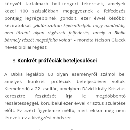
könyvét tartalmazó holt-tengeri tekercsek, amelyek
közel 100 százalékban megegyeznek a felfedezés
pontjáig legrégebbinek gondolt, ezer évvel későbbi
kéziratokkal. „
Határozottan kijelenthetjük, hogy mindeddig
nem történt olyan régészeti felfedezés, amely a Biblia
bármely részét megcáfolta volna”
– mondta Nelson Glueck
neves bibliai régész.
Konkrét próféciák beteljesülései
A Biblia legalább 60 olyan eseményről számol be,
amelyek konkrét próféciák beteljesülései voltak.
Kiemelendő a 22. zsoltár, amelyben Dávid király Krisztus
keresztre feszítését írja le megdöbbentő
részletességgel, körülbelül ezer évvel Krisztus születése
előtt. Ez azért figyelemre méltó, mert ekkor még nem
létezett ez a kivégzési módszer.