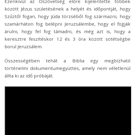
Ezenkívül az Ószövetség előre kijelentette többek
között Jézus születésének a helyét és időpontját, hogy
Szűztől fogan, hogy Júda törzséből fog származni, hogy
szamárháton fog belépni Jeruzsálembe, hogy el fogják
árulni, hogy fel fog támadni, és még azt is, hogy a
keresztre feszítéskor 12 és 3 óra között sötétségbe
borul Jeruzsálem.
Összességében tehát a Biblia egy megbízható
történelmi dokumentumegyüttes, amely nem véletlenül
állta ki az idő próbáját.