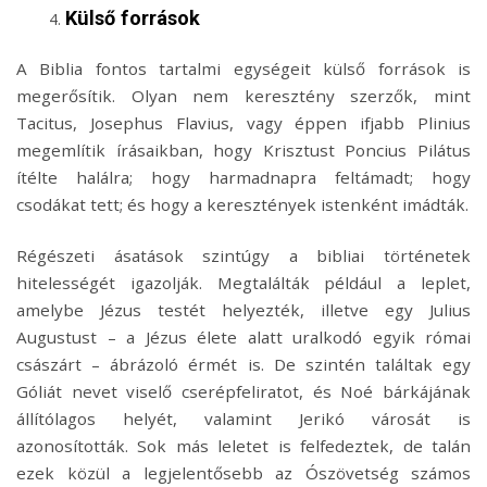
Külső források
A Biblia fontos tartalmi egységeit külső források is
megerősítik. Olyan nem keresztény szerzők, mint
Tacitus, Josephus Flavius, vagy éppen ifjabb Plinius
megemlítik írásaikban, hogy Krisztust Poncius Pilátus
ítélte halálra; hogy harmadnapra feltámadt; hogy
csodákat tett; és hogy a keresztények istenként imádták.
Régészeti ásatások szintúgy a bibliai történetek
hitelességét igazolják. Megtalálták például a leplet,
amelybe Jézus testét helyezték, illetve egy Julius
Augustust – a Jézus élete alatt uralkodó egyik római
császárt – ábrázoló érmét is. De szintén találtak egy
Góliát nevet viselő cserépfeliratot, és Noé bárkájának
állítólagos helyét, valamint Jerikó városát is
azonosították. Sok más leletet is felfedeztek, de talán
ezek közül a legjelentősebb az Ószövetség számos