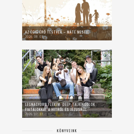
AZ ÉGIG ÉRŐ TESTVÉR – MÁTÉ MESÉJE
2026. 08. 01.
LEGNAGYOBB FLEXEM: DEEP TALKINGOLOK
FIATALOKKAL A HITRŐL ÉS JÉZUSRÓL
2026. 07. 31.
KÖNYVEINK