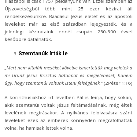
Iliászából is csak 1757 példányunk van. Ezzel szemben az
Újszövetségből több mint 25 ezer kézirat áll
rendelkezésünkre. Ráadásul Jézus életét és az apostoli
leveleket már az első században lejegyezték, és a
jelenlegi kézirataink ennél csupán 250-300 évvel
későbbre datálhatók.
Szemtanúk írták le
„Mert nem kitalált meséket követve ismertettük meg veletek a
mi Urunk Jézus Krisztus hatalmát és megjelenését, hanem
úgy, hogy szemtanúi voltunk isteni felségének.”
(2Péter 1:16)
A korinthusiakhoz írt levélben Pál is leírja, hogy sokan,
akik szemtanúi voltak Jézus feltámadásának, még éltek
levelének megírásakor. A nyilvános felolvasásra szánt
leveleket ezek az emberek könnyedén megcáfolhatták
volna, ha hamisak lettek volna.