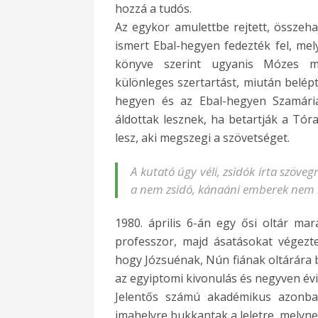
hozzá a tudós.
Az egykor amulettbe rejtett, összeh
ismert Ebal-hegyen fedezték fel, mely
könyve szerint ugyanis Mózes m
különleges szertartást, miután belépt
hegyen és az Ebal-hegyen Szamár
áldottak lesznek, ha betartják a Tóra
lesz, aki megszegi a szövetséget.
A kutató úgy véli, zsidók írta szövegr
a nem zsidó, kánaáni emberek nem i
1980. április 6-án egy ősi oltár ma
professzor, majd ásatásokat végezt
hogy Józsuénak, Nún fiának oltárára 
az egyiptomi kivonulás és negyven évi
Jelentős számú akadémikus azonban 
imahelyre bukkantak a leletre, melyn