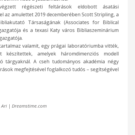
gzett régészeti feltárások eldobott ásatási
el az amulettet 2019 decemberében Scott Stripling, a
ibliakutató Társaságának (Associates for Biblical
gazgatója és a texasi Katy város Bibliaszeminárium
gazgatója.
artalmaz valamit, egy prágai laboratóriumba vitték,
et készítettek, amelyek háromdimenziós modell
apró tárgyaknál. A cseh tudományos akadémia négy
 írások megfejtésével foglalkozó tudós – segítségével
en Ari | Dreamstime.com