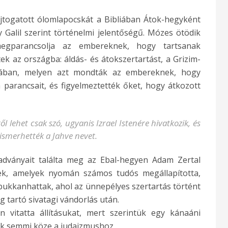
ajtogatott ólomlapocskát a Bibliában Átok-hegyként
 Galil szerint történelmi jelentőségű. Mózes ötödik
egparancsolja az embereknek, hogy tartsanak
ek az országba: áldás- és átokszertartást, a Grizim-
iában, melyen azt mondták az embereknek, hogy
 parancsait, és figyelmeztették őket, hogy átkozott
ől lehet csak szó, ugyanis Izrael Istenére hivatkozik, és
smerhették a Jahve nevet.
radványait találta meg az Ebal-hegyen Adam Zertal
ek, amelyek nyomán számos tudós megállapította,
bukkanhattak, ahol az ünnepélyes szertartás történt
g tartó sivatagi vándorlás után.
vitatta állításukat, mert szerintük egy kánaáni
ek semmi köze a judaizmushoz.