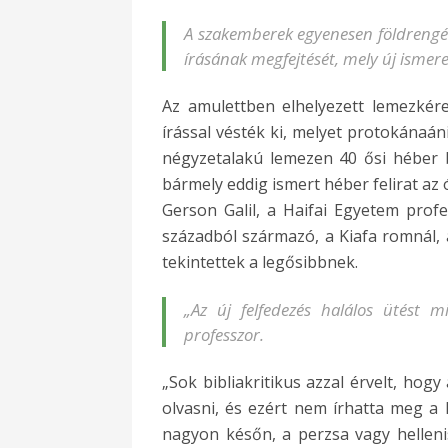
A szakemberek egyenesen földrengés
írásának megfejtését, mely új ismere
Az amulettben elhelyezett lemezkér
írással vésték ki, melyet protokánaán
négyzetalakú lemezen 40 ősi héber b
bármely eddig ismert héber felirat az ó
Gerson Galil, a Haifai Egyetem profe
századból származó, a Kiafa romnál, a
tekintettek a legősibbnek.
„Az új felfedezés halálos ütést 
professzor.
„Sok bibliakritikus azzal érvelt, hogy
olvasni, és ezért nem írhatta meg a Bi
nagyon későn, a perzsa vagy hellenisz