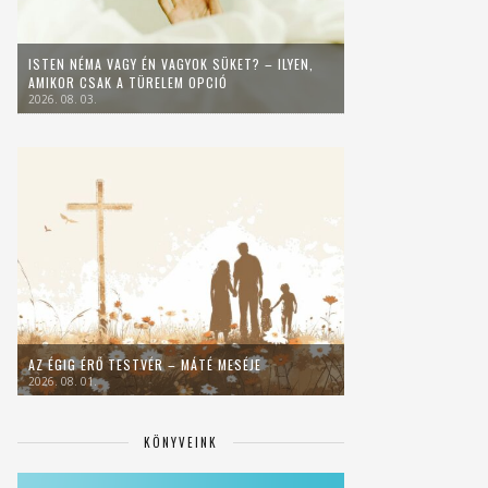
ISTEN NÉMA VAGY ÉN VAGYOK SÜKET? – ILYEN,
AMIKOR CSAK A TÜRELEM OPCIÓ
2026. 08. 03.
AZ ÉGIG ÉRŐ TESTVÉR – MÁTÉ MESÉJE
2026. 08. 01.
KÖNYVEINK