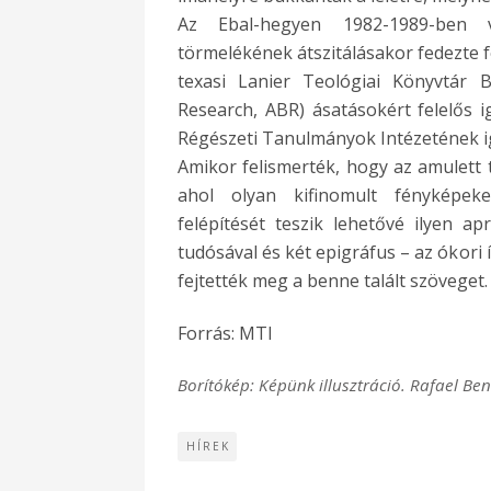
Az Ebal-hegyen 1982-1989-ben vé
törmelékének átszitálásakor fedezte f
texasi Lanier Teológiai Könyvtár B
Research, ABR) ásatásokért felelős i
Régészeti Tanulmányok Intézetének i
Amikor felismerték, hogy az amulett t
ahol olyan kifinomult fényképek
felépítését teszik lehetővé ilyen 
tudósával és két epigráfus – az ókori
fejtették meg a benne talált szöveget.
Forrás: MTI
Borítókép: Képünk illusztráció. Rafael B
HÍREK