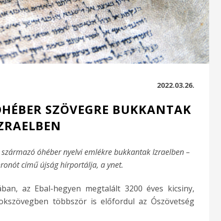
2022.03.26.
 ÓHÉBER SZÖVEGRE BUKKANTAK
ZRAELBEN
ból származó óhéber nyelvi emlékre bukkantak Izraelben –
hronót című újság hírportálja, a ynet.
ában, az Ebal-hegyen megtalált 3200 éves kicsiny,
tokszövegben többször is előfordul az Ószövetség