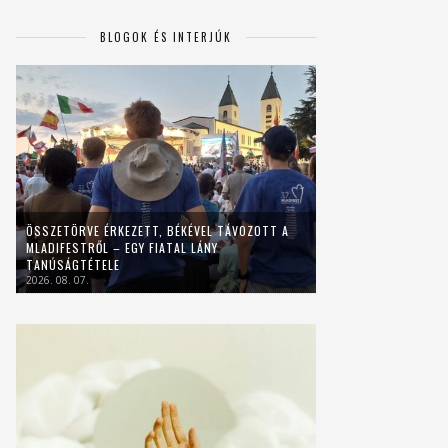
BLOGOK ÉS INTERJÚK
ÖSSZETÖRVE ÉRKEZETT, BÉKÉVEL TÁVOZOTT A
MLADIFESTRŐL – EGY FIATAL LÁNY
TANÚSÁGTÉTELE
2026. 08. 07.