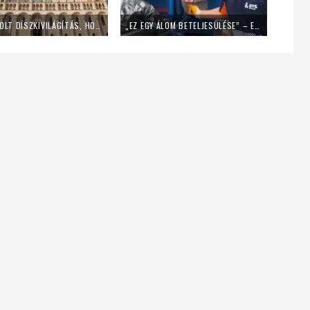
LEKAPCSOLT DÍSZKIVILÁGÍTÁS, HOME OFFICE – ÍGY SPÓROL AZ ENERGIÁVAL A PÉCSI EGYHÁZMEGYE
„EZ EGY ÁLOM BETELJESÜLÉSE” – EGY NAPIG KUKÁSNAK ÁLLT EGY LENGYEL PAP