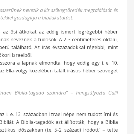
szerűnek nevezik a kis szövegtöredék megtalálását és
tekkel gazdagítja a bibliakutatást.
e az ősi átkokat az eddig ismert legrégebbi héber
inak neveznek a tudósok. A 2-3 centiméteres oldalú,
etű található. Az írás évszázadokkal régebbi, mint
kori Izraelből.
sszora a lapnak elmondta, hogy eddig egy i. e. 10.
z Ella-völgy közelében talált írásos héber szöveget
minden Biblia-tagadó számára” – hangsúlyozta Galil
 az i. e. 13. században Izrael népe nem tudott írni és
bliát. A Biblia-tagadók azt állították, hogy a Biblia
tikus időszakban (i.e. 5-2. század) íródott” – tette