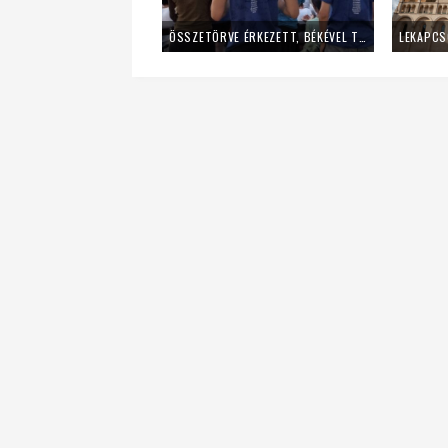
ÖSSZETÖRVE ÉRKEZETT, BÉKÉVEL TÁVOZOTT A MLADIFESTRŐL – EGY FIATAL LÁNY TANÚSÁGTÉTELE