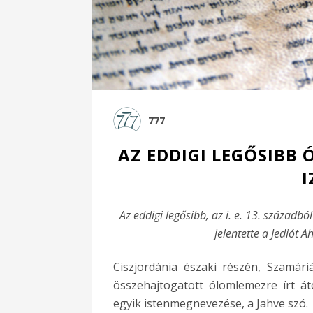
777
AZ EDDIGI LEGŐSIBB
I
Az eddigi legősibb, az i. e. 13. század
jelentette a Jediót A
Ciszjordánia északi részén, Szamári
összehajtogatott ólomlemezre írt á
egyik istenmegnevezése, a Jahve szó.