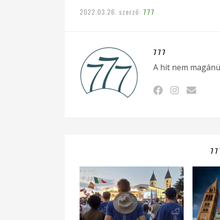
2022.03.26.
szerző:
777
777
A hit nem magánü
77