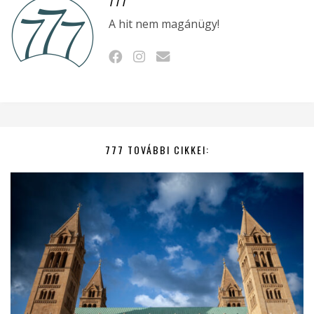
777
A hit nem magánügy!
777 TOVÁBBI CIKKEI: