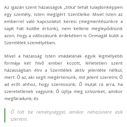
Az igazán szent házasságok „titka” tehát tulajdonképpen
egy személy, Isten megígért Szentlelke. Mivel Isten az
emberrel való kapcsolatot keresi (megmentésünkre a
saját Fiát küldte értünk), nem kellene meglepődnünk
azon, hogy a változásunk érdekében is Önmagát küldi a
Szentlélek személyében.
Mivel a házasság Isten imádatának egyik legmélyebb
formája két hívő ember között, lehetetlen szent
házasságban élni a Szentlélek aktív jelenléte nélkül,
mert: Ő az, aki segít megértenünk, mit jelent szeretni; Ő
ad erőt ahhoz, hogy szeressünk; Ő mutat rá arra, ha
szeretetlenek vagyunk; Ő újítja meg szívünket, amikor
megfáradunk; és
Ő tölt be reménységgel, amikor nehezünkre esik
szeretni.