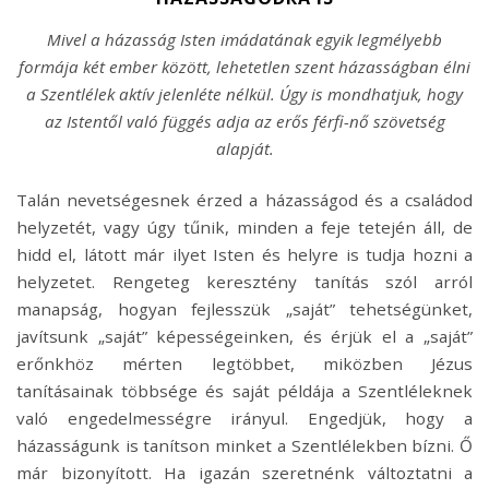
Mivel a házasság Isten imádatának egyik legmélyebb
formája két ember között, lehetetlen szent házasságban élni
a Szentlélek aktív jelenléte nélkül. Úgy is mondhatjuk, hogy
az Istentől való függés adja az erős férfi-nő szövetség
alapját.
Talán nevetségesnek érzed a házasságod és a családod
helyzetét, vagy úgy tűnik, minden a feje tetején áll, de
hidd el, látott már ilyet Isten és helyre is tudja hozni a
helyzetet. Rengeteg keresztény tanítás szól arról
manapság, hogyan fejlesszük „saját” tehetségünket,
javítsunk „saját” képességeinken, és érjük el a „saját”
erőnkhöz mérten legtöbbet, miközben Jézus
tanításainak többsége és saját példája a Szentléleknek
való engedelmességre irányul. Engedjük, hogy a
házasságunk is tanítson minket a Szentlélekben bízni. Ő
már bizonyított. Ha igazán szeretnénk változtatni a