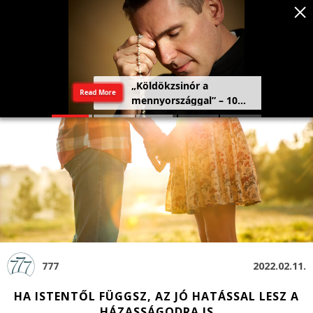
Szeretetország: a haza,
Read More
amely a szívben kezdődik
777
2022.02.11.
HA ISTENTŐL FÜGGSZ, AZ JÓ HATÁSSAL LESZ A
HÁZASSÁGODRA IS