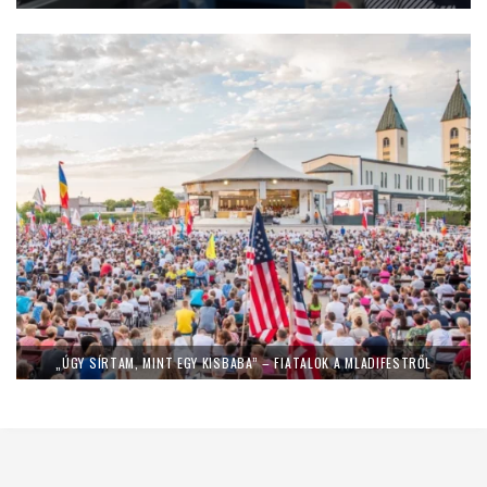
„ÚGY SÍRTAM, MINT EGY KISBABA” – FIATALOK A MLADIFESTRŐL