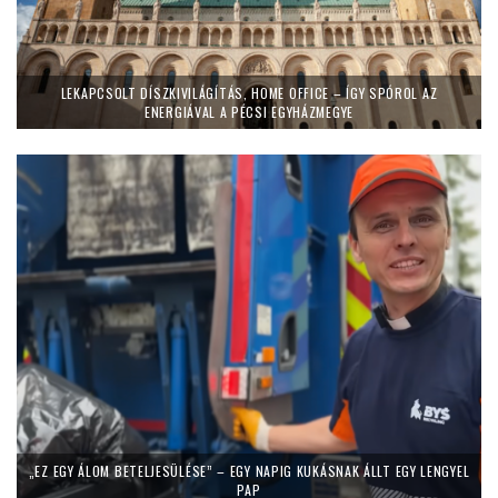
LEKAPCSOLT DÍSZKIVILÁGÍTÁS, HOME OFFICE – ÍGY SPÓROL AZ
ENERGIÁVAL A PÉCSI EGYHÁZMEGYE
„EZ EGY ÁLOM BETELJESÜLÉSE” – EGY NAPIG KUKÁSNAK ÁLLT EGY LENGYEL
PAP