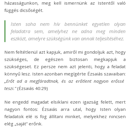
házasságunkon, meg kell ismernünk az Istentől való
függés dicsőségét.
Isten soha nem hív bennünket egyetlen olyan
feladatra sem, amelyhez ne adna meg minden
eszközt, amelyre szükségünk van annak teljesítéséhez.
Nem feltétlenül azt kapjuk, amiről mi gondoljuk azt, hogy
szükséges, de egészen biztosan megkapjuk a
szükségeset. Ez persze nem azt jelenti, hogy a feladat
könnyű lesz. Isten azonban megígérte Ézsaiás szavaiban:
„Erőt ad a megfáradtnak, és az erőtlent nagyon erőssé
teszi.”
(Ézsaiás 40:29)
Ne engedd magadat elsiklani ezen igazság felett, mert
nagyon fontos: Ézsaiás arra utal, hogy Isten olyan
feladatok elé is fog állítani minket, melyekhez nincsen
elég „saját” erőnk.