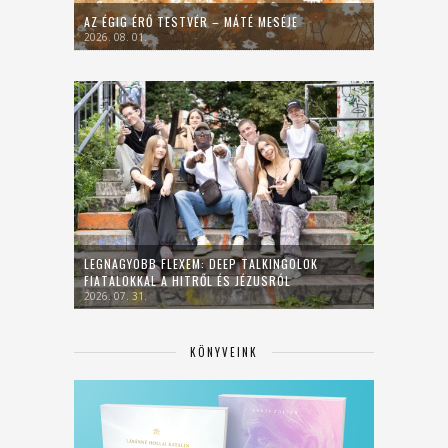
AZ ÉGIG ÉRŐ TESTVÉR – MÁTÉ MESÉJE
2026. 08. 01.
LEGNAGYOBB FLEXEM: DEEP TALKINGOLOK
FIATALOKKAL A HITRŐL ÉS JÉZUSRÓL
2026. 07. 31.
KÖNYVEINK