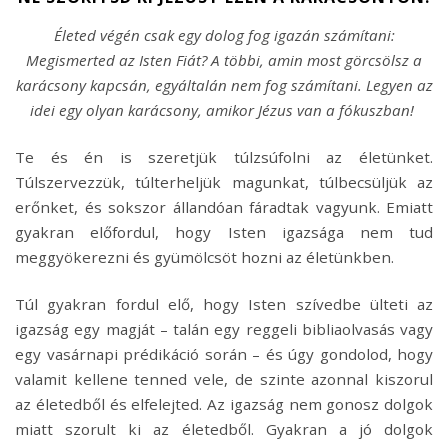
Életed végén csak egy dolog fog igazán számítani:
Megismerted az Isten Fiát? A többi, amin most görcsölsz a
karácsony kapcsán, egyáltalán nem fog számítani. Legyen az
idei egy olyan karácsony, amikor Jézus van a fókuszban!
Te és én is szeretjük túlzsúfolni az életünket.
Túlszervezzük, túlterheljük magunkat, túlbecsüljük az
erőnket, és sokszor állandóan fáradtak vagyunk. Emiatt
gyakran előfordul, hogy Isten igazsága nem tud
meggyökerezni és gyümölcsöt hozni az életünkben.
Túl gyakran fordul elő, hogy Isten szívedbe ülteti az
igazság egy magját – talán egy reggeli bibliaolvasás vagy
egy vasárnapi prédikáció során – és úgy gondolod, hogy
valamit kellene tenned vele, de szinte azonnal kiszorul
az életedből és elfelejted. Az igazság nem gonosz dolgok
miatt szorult ki az életedből. Gyakran a jó dolgok