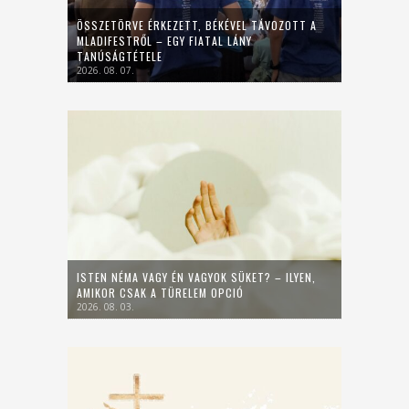
ÖSSZETÖRVE ÉRKEZETT, BÉKÉVEL TÁVOZOTT A
MLADIFESTRŐL – EGY FIATAL LÁNY
TANÚSÁGTÉTELE
2026. 08. 07.
ISTEN NÉMA VAGY ÉN VAGYOK SÜKET? – ILYEN,
AMIKOR CSAK A TÜRELEM OPCIÓ
2026. 08. 03.