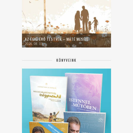
AZ ÉGIG ÉRŐ TESTVÉR – MÁTÉ MESÉJE
2026. 08. 01.
KÖNYVEINK