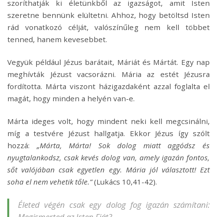
szoríthatják ki életünkből az igazságot, amit Isten
szeretne bennünk elültetni. Ahhoz, hogy betöltsd Isten
rád vonatkozó célját, valószínűleg nem kell többet
tenned, hanem kevesebbet.
Vegyük például Jézus barátait, Máriát és Mártát. Egy nap
meghívták Jézust vacsorázni. Mária az estét Jézusra
fordította. Márta viszont házigazdaként azzal foglalta el
magát, hogy minden a helyén van-e.
Márta ideges volt, hogy mindent neki kell megcsinálni,
míg a testvére Jézust hallgatja. Ekkor Jézus így szólt
hozzá:
„Márta, Márta! Sok dolog miatt aggódsz és
nyugtalankodsz, csak kevés dolog van, amely igazán fontos,
sőt valójában csak egyetlen egy. Mária jól választott! Ezt
soha el nem vehetik tőle.”
(Lukács 10,41-42).
Életed végén csak egy dolog fog igazán számítani:
Megismerted az Isten Fiát?