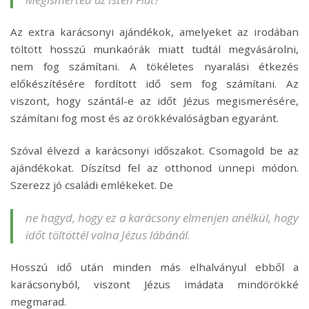
Az extra karácsonyi ajándékok, amelyeket az irodában
töltött hosszú munkaórák miatt tudtál megvásárolni,
nem fog számítani. A tökéletes nyaralási étkezés
előkészítésére fordított idő sem fog számítani. Az
viszont, hogy szántál-e az időt Jézus megismerésére,
számítani fog most és az örökkévalóságban egyaránt.
Szóval élvezd a karácsonyi időszakot. Csomagold be az
ajándékokat. Díszítsd fel az otthonod ünnepi módon.
Szerezz jó családi emlékeket. De
ne hagyd, hogy ez a karácsony elmenjen anélkül, hogy
időt töltöttél volna Jézus lábánál.
Hosszú idő után minden más elhalványul ebből a
karácsonyból, viszont Jézus imádata mindörökké
megmarad.