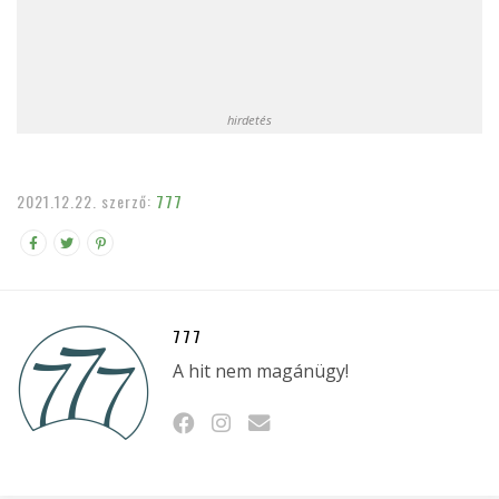
hirdetés
2021.12.22.
szerző:
777
777
A hit nem magánügy!