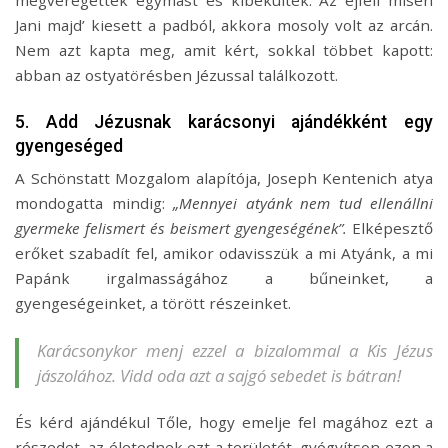
Jani majd’ kiesett a padból, akkora mosoly volt az arcán.
Nem azt kapta meg, amit kért, sokkal többet kapott:
abban az ostyatörésben Jézussal találkozott.
5. Add Jézusnak karácsonyi ajándékként egy
gyengeséged
A Schönstatt Mozgalom alapítója, Joseph Kentenich atya
mondogatta mindig:
„Mennyei atyánk nem tud ellenállni
gyermeke felismert és beismert gyengeségének”.
Elképesztő
erőket szabadít fel, amikor odavisszük a mi Atyánk, a mi
Papánk irgalmasságához a bűneinket, a
gyengeségeinket, a törött részeinket.
Karácsonykor menj ezzel a bizalommal a Kis Jézus
jászolához. Vidd oda azt a sajgó sebedet is bátran!
És kérd ajándékul Tőle, hogy emelje fel magához ezt a
részedet, az életednek ezt a területét, gyógyítson ezen a