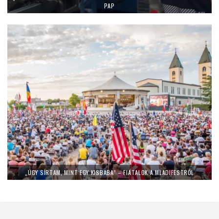
PAP
„ÚGY SÍRTAM, MINT EGY KISBABA” – FIATALOK A MLADIFESTRŐL