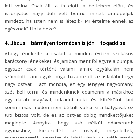
lett volna. Csak állt a fa előtt, a betlehem előtt, és
iszonyatos nagy düh volt benne: minek ünnepeljük
mindezt, ha Isten nem is létezik? Mi értelme ennek az
egésznek? Hol a béke?
4. Jézus – bármilyen formában is jön – fogadd be
Ahogy énekelte a család a minden évben szokásos
karácsonyi énekeket, és Janiban ment föl egyre a pumpa,
egyszer csak történt valami, amire egyáltalán nem
számított. Jani egyik húga hazahozott az iskolából egy
nagy ostyát – azt mondta, ez egy lengyel hagyomány:
szét kell törni, és mindenkinek odamenni a másikhoz
egy darab ostyával, odaadni neki, és kibékülni. Jani
semmi más módon nem békült volna ki a bátyjával, ez
tuti biztos volt, de ez az ostyás dolog mindkettőjüket
meglepte. Annyira, hogy szó nélkül odamentek
egymáshoz, kicserélték az ostyát, megölelték,
megveregették egymást és kibékültek. Az éjféli misén