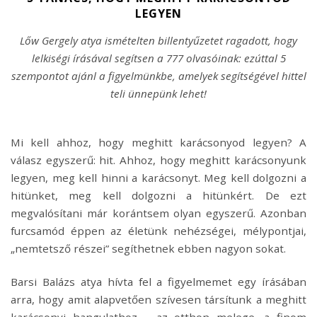
LEGYEN
Lőw Gergely atya ismételten billentyűzetet ragadott, hogy
lelkiségi írásával segítsen a 777 olvasóinak: ezúttal 5
szempontot ajánl a figyelmünkbe, amelyek segítségével hittel
teli ünnepünk lehet!
Mi kell ahhoz, hogy meghitt karácsonyod legyen? A
válasz egyszerű: hit. Ahhoz, hogy meghitt karácsonyunk
legyen, meg kell hinni a karácsonyt. Meg kell dolgozni a
hitünket, meg kell dolgozni a hitünkért. De ezt
megvalósítani már korántsem olyan egyszerű. Azonban
furcsamód éppen az életünk nehézségei, mélypontjai,
„nemtetsző részei” segíthetnek ebben nagyon sokat.
Barsi Balázs atya hívta fel a figyelmemet egy írásában
arra, hogy amit alapvetően szívesen társítunk a meghitt