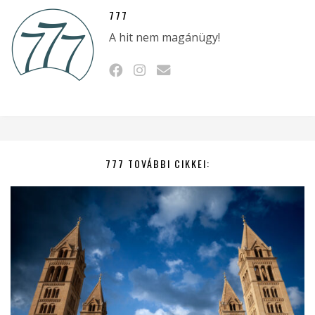
777
A hit nem magánügy!
777 TOVÁBBI CIKKEI: