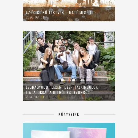
AZ ÉGIG ÉRŐ TESTVÉR – MÁTÉ MESÉJE
2026. 08. 01.
LEGNAGYOBB FLEXEM: DEEP TALKINGOLOK
FIATALOKKAL A HITRŐL ÉS JÉZUSRÓL
2026. 07. 31.
KÖNYVEINK