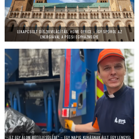
LEKAPCSOLT DÍSZKIVILÁGÍTÁS, HOME OFFICE – ÍGY SPÓROL AZ
ENERGIÁVAL A PÉCSI EGYHÁZMEGYE
„EZ EGY ÁLOM BETELJESÜLÉSE” – EGY NAPIG KUKÁSNAK ÁLLT EGY LENGYEL