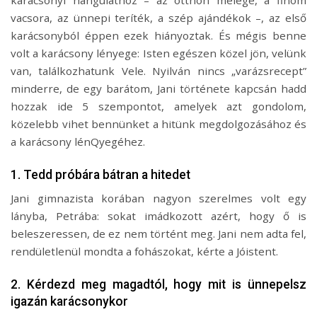
karácsonyi hangulathoz – az otthon melege, a finom
vacsora, az ünnepi teríték, a szép ajándékok –, az első
karácsonyból éppen ezek hiányoztak. És mégis benne
volt a karácsony lényege: Isten egészen közel jön, velünk
van, találkozhatunk Vele. Nyilván nincs „varázsrecept”
minderre, de egy barátom, Jani története kapcsán hadd
hozzak ide 5 szempontot, amelyek azt gondolom,
közelebb vihet bennünket a hitünk megdolgozásához és
a karácsony lénQyegéhez.
1. Tedd próbára bátran a hitedet
Jani gimnazista korában nagyon szerelmes volt egy
lányba, Petrába: sokat imádkozott azért, hogy ő is
beleszeressen, de ez nem történt meg. Jani nem adta fel,
rendületlenül mondta a fohászokat, kérte a Jóistent.
2. Kérdezd meg magadtól, hogy mit is ünnepelsz
igazán karácsonykor