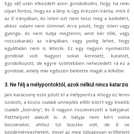
Egy idő után elkezdett azon gondolkodni, hogy ha neki
olyan fontos, hogy ez a lány is úgy érezzen iránta, mint ő
az ő irányában, és Isten ezt nem teszi meg a kedvéért,
akkor valami nem stimmel. Arra jutott, hogy Isten vagy
gyenge, és nem tudja megtenni, amit kér tőle, vagy
rosszakaratú az irányában, vagy pedig lehet, hogy
egyáltalán nem is létezik. Ez egy nagyon nyomasztó
gondolat volt. Nagyon sokat keresett, kutatott,
gondolkozott, de egyre sötétebben nehezedett rá ez a
gondolat, amely már egészen beleette magát a lelkébe.
3. Ne félj a mélypontoktól, azok nélkül nincs katarzis
Jani karácsony este jutott el a mélypontra. Ahogy ez lenni
szokott, a közös családi ünneplés előtt kitört egy kisebb
családi „botrány”, és ő nagyon összeveszett a bátyjával.
Patthelyzet alakult ki. A bátyja nem kért volna
bocsánatot, ahhoz túl büszke volt, de ő se
kezdeményezhetett, mivel az meg túlságosan erőltetett