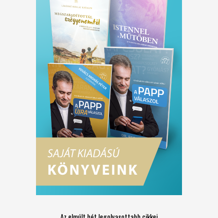
Az elmúlt hét legolvasottabb cikkei