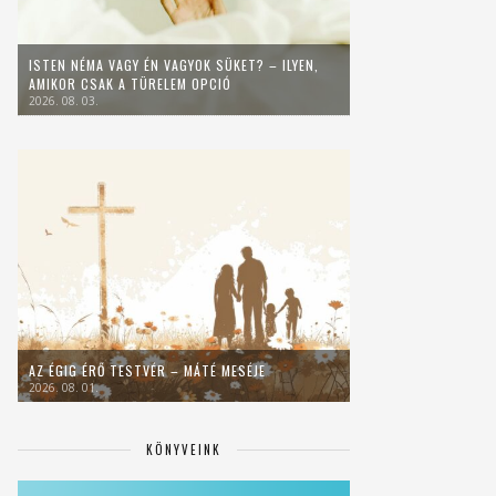
ISTEN NÉMA VAGY ÉN VAGYOK SÜKET? – ILYEN,
AMIKOR CSAK A TÜRELEM OPCIÓ
2026. 08. 03.
AZ ÉGIG ÉRŐ TESTVÉR – MÁTÉ MESÉJE
2026. 08. 01.
KÖNYVEINK