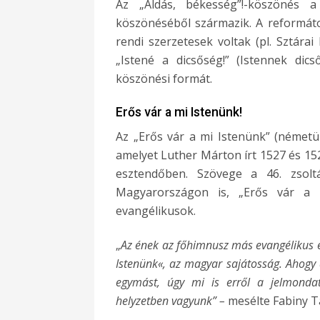
Az „Áldás, békesség”!-köszönés 
köszönéséből származik. A reformáto
rendi szerzetesek voltak (pl. Sztárai
„Istené a dicsőség!” (Istennek dic
köszönési formát.
Erős vár a mi Istenünk!
Az „Erős vár a mi Istenünk” (németül:
amelyet Luther Márton írt 1527 és 1
esztendőben. Szövege a 46. zsolt
Magyarországon is, „Erős vár a 
evangélikusok.
„
Az ének az főhimnusz más evangélikus e
Istenünk«, az magyar sajátosság. Ahogy 
egymást, úgy mi is erről a jelmonda
helyzetben vagyunk” –
mesélte Fabiny 