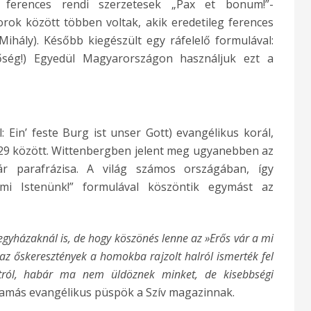
a ferences rendi szerzetesek „Pax et bonum!”-
rok között többen voltak, akik eredetileg ferences
 Mihály). Később kiegészült egy ráfelelő formulával:
sőség!) Egyedül Magyarországon használjuk ezt a
 Ein’ feste Burg ist unser Gott) evangélikus korál,
529 között. Wittenbergben jelent meg ugyanebben az
ár parafrázisa. A világ számos országában, így
mi Istenünk!” formulával köszöntik egymást az
gyházaknál is, de hogy köszönés lenne az »Erős vár a mi
az őskeresztények a homokba rajzolt halról ismerték fel
tról, habár ma nem üldöznek minket, de kisebbségi
Tamás evangélikus püspök a Szív magazinnak.