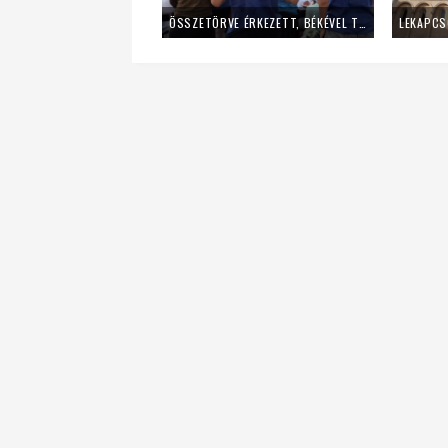
ÖSSZETÖRVE ÉRKEZETT, BÉKÉVEL TÁVOZOTT A MLADIFESTRŐL – EGY FIATAL LÁNY TANÚSÁGTÉTELE