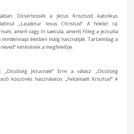
ában: Dicsértessék a Jézus Krisztus!) katolikus
latinul: „Laudetur Iesus Christus!” A felelet rá:
rnum, amen! vagy In saecula, amen!) Főleg a jezsuita
s a mindennapi életben máig használják. Tartalmilag a
 neved” kérésének a megfelelője.
 „Dicsőség Jézusnak!” Erre a válasz: „Dicsőség
kező köszönés használatos: „Feltámadt Krisztus!” A