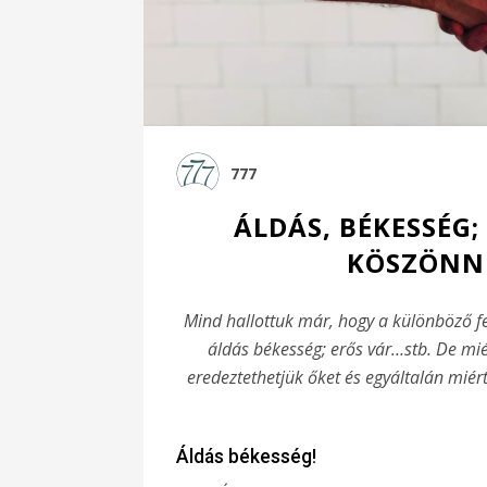
777
ÁLDÁS, BÉKESSÉG; 
KÖSZÖNNE
Mind hallottuk már, hogy a különböző f
áldás békesség; erős vár…stb. De mi
eredeztethetjük őket és egyáltalán mié
Áldás békesség!