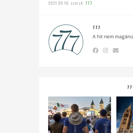
2021.09.10.
szerző:
777
777
A hit nem magánü
77