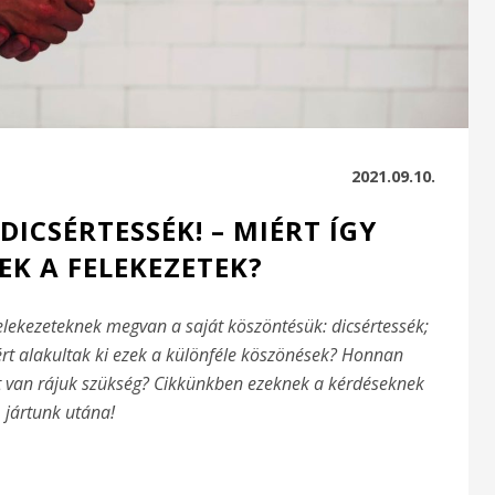
2021.09.10.
DICSÉRTESSÉK! – MIÉRT ÍGY
K A FELEKEZETEK?
elekezeteknek megvan a saját köszöntésük: dicsértessék;
ért alakultak ki ezek a különféle köszönések? Honnan
rt van rájuk szükség? Cikkünkben ezeknek a kérdéseknek
jártunk utána!