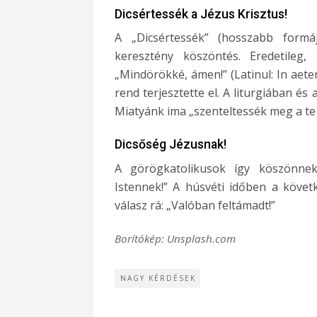
Dicsértessék a Jézus Krisztus!
A „Dicsértessék” (hosszabb formáj
keresztény köszöntés. Eredetileg, 
„Mindörökké, ámen!” (Latinul: In aete
rend terjesztette el. A liturgiában é
Miatyánk ima „szenteltessék meg a te
Dicsőség Jézusnak!
A görögkatolikusok így köszönnek:
Istennek!” A húsvéti időben a követ
válasz rá: „Valóban feltámadt!”
Borítókép: Unsplash.com
NAGY KÉRDÉSEK