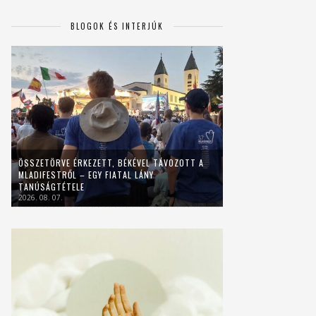
BLOGOK ÉS INTERJÚK
ÖSSZETÖRVE ÉRKEZETT, BÉKÉVEL TÁVOZOTT A
MLADIFESTRŐL – EGY FIATAL LÁNY
TANÚSÁGTÉTELE
2026. 08. 07.