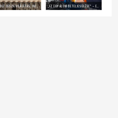
LEKAPCSOLT DÍSZKIVILÁGÍTÁS, HOME OFFICE – ÍGY SPÓROL AZ ENERGIÁVAL A PÉCSI EGYHÁZMEGYE
„EZ EGY ÁLOM BETELJESÜLÉSE” – EGY NAPIG KUKÁSNAK ÁLLT EGY LENGYEL PAP